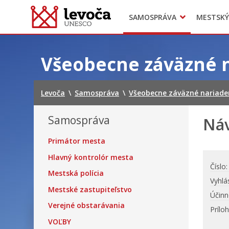
SAMOSPRÁVA
MESTSKÝ
Dokumenty mesta
Projekty
Doprava
Preskočiť
na
Všeobecne záväzné 
obsah
Levoča
\
Samospráva
\
Všeobecne záväzné nariade
Samospráva
Náv
Primátor mesta
Hlavný kontrolór mesta
Číslo
Mestská polícia
Vyhlá
Mestské zastupiteľstvo
Účinn
Verejné obstarávania
Prílo
VOĽBY