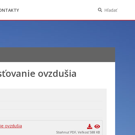
Oznámenia funkcií, zamestnaní, činností a
majetkových pomerov verejného funkcionára
ONTAKTY
Hľadať
sťovanie ovzdušia
ie ovzdušia
Stiahnuť PDF, Veľkosť 588 KB