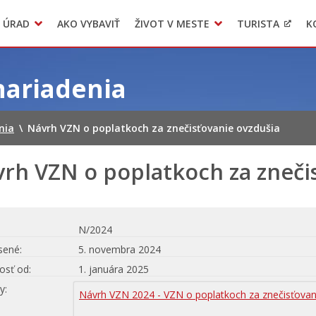
 ÚRAD
AKO VYBAVIŤ
ŽIVOT V MESTE
TURISTA
K
Transparentné mesto
Voľba hlavného kontrolóra mesta Levoča
LIMKA
nariadenia
nia
\
Návrh VZN o poplatkoch za znečisťovanie ovzdušia
rh VZN o poplatkoch za zneči
N/2024
sené
5. novembra 2024
osť od
1. januára 2025
hy
Návrh VZN 2024 - VZN o poplatkoch za znečisťovan