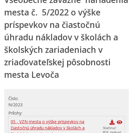
Mestské zastupiteľstvo
mesta č. 5/2022 o výške
Verejné obstarávania
príspevkov na čiastočnú
VOĽBY
Dokumenty mesta
úhradu nákladov v školách a
VŠEOBECNE ZÁVÄZNÉ NARIADENIA
školských zariadeniach v
NÁVRHY VZN
zriaďovateľskej pôsobnosti
SCHVÁLENÉ VZN
KONSOLIDOVANÉ VZN
mesta Levoča
Územné plánovanie
Tlačové správy
Rozpočet mesta
Číslo
N/2023
Hospodárenie mesta
Prílohy
Transparentné mesto
05 - VZN mesta o výške príspevkov na
Program hospodárskeho a sociálneho rozvoja mesta
čiastočnú úhradu nákladov v školách a
Levoča
Stiahnuť
PDF, Veľkosť