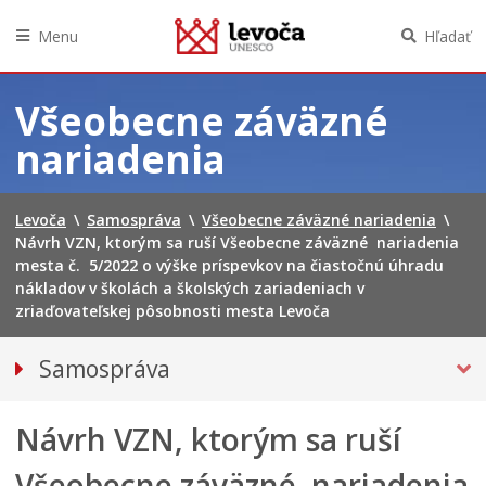
Menu
Hľadať
Preskočiť
na
Všeobecne záväzné
obsah
nariadenia
Levoča
\
Samospráva
\
Všeobecne záväzné nariadenia
\
Návrh VZN, ktorým sa ruší Všeobecne záväzné nariadenia
mesta č. 5/2022 o výške príspevkov na čiastočnú úhradu
nákladov v školách a školských zariadeniach v
zriaďovateľskej pôsobnosti mesta Levoča
Samospráva
Primátor mesta
Návrh VZN, ktorým sa ruší
Hlavný kontrolór mesta
Mestská polícia
Všeobecne záväzné nariadenia