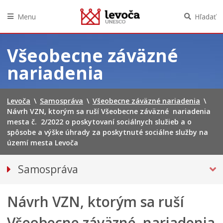
Menu
Hľadať
Preskočiť
na
Všeobecne záväzné
obsah
nariadenia
Levoča
\
Samospráva
\
Všeobecne záväzné nariadenia
\
Návrh VZN, ktorým sa ruší Všeobecne záväzné nariadenia
mesta č. 2/2022 o poskytovaní sociálnych služieb a o
spôsobe a výške úhrady za poskytnuté sociálne služby na
území mesta Levoča
Samospráva
Primátor mesta
Návrh VZN, ktorým sa ruší
Hlavný kontrolór mesta
Mestská polícia
Všeobecne záväzné nariadenia