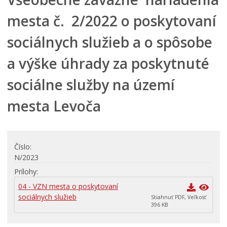
Mestské zastupiteľstvo
mesta č. 2/2022 o poskytovaní
Verejné obstarávania
sociálnych služieb a o spôsobe
VOĽBY
Dokumenty mesta
a výške úhrady za poskytnuté
VŠEOBECNE ZÁVÄZNÉ NARIADENIA
sociálne služby na území
NÁVRHY VZN
mesta Levoča
SCHVÁLENÉ VZN
KONSOLIDOVANÉ VZN
Územné plánovanie
Číslo
Tlačové správy
N/2023
Rozpočet mesta
Prílohy
Hospodárenie mesta
04 - VZN mesta o poskytovaní
Transparentné mesto
sociálnych služieb
Stiahnuť PDF, Veľkosť
396 KB
Program hospodárskeho a sociálneho rozvoja mesta
Levoča