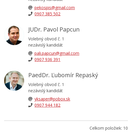
pekospis@gmail.com
0907 385 502
JUDr. Pavol Papcun
Volebný obvod č. 1
nezávislý kandidát
pali.papcun@gmail.com
0907 936 391
PaedDr. Ľubomír Repaský
Volebný obvod č. 1
nezávislý kandidát
yksaper@pobox.sk
0907 944 182
Celkom položiek: 10