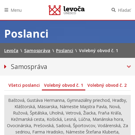
Menu
Hľadať
Preskočiť
na
Poslanci
obsah
Levoča
\
Samospráva
\
Poslanci
\
Volebný obvod č. 1
Samospráva
Primátor mesta
Hlavný kontrolór mesta
Všetci poslanci
Volebný obvod č. 1
Volebný obvod č. 2
Mestská polícia
Baštová, Gustáva Hermanna, Gymnaziálny priechod, Hradby,
MESTSKÉ ZASTUPITEĽSTVO
Kláštorská, Mäsiarska, Námestie Majstra Pavla, Nová,
Ružová, Špitálska, Uholná, Vetrová, Žiacka, Fraňa Kráľa,
Poslanci
Kežmarská cesta, Košická, Lesná, Lúčna, Mariánska hora,
Komisie
Ovocinárska, Prešovská, Sadová, Športovcov, Vodárenská, Za
Materiály MZ
sedriou, Farma Hradisko, Námestie Štefana Kluberta,