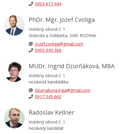
Priemyselná zóna
0903 617 444
Oznámenia funkcií, zamestnaní, činností a majetkových
pomerov verejného funkcionára
PhDr. Mgr. Jozef Cvoliga
Volebný obvod č. 1
Sloboda a Solidarita, SME RODINA
jozef.cvoliga@gmail.com
0905 943 366
MUDr. Ingrid Dzurňáková, MBA
Volebný obvod č. 1
nezávislá kandidátka
dzurnakova.inga@gmail.com
0917 545 660
Radoslav Kellner
Volebný obvod č. 1
nezávislý kandidát