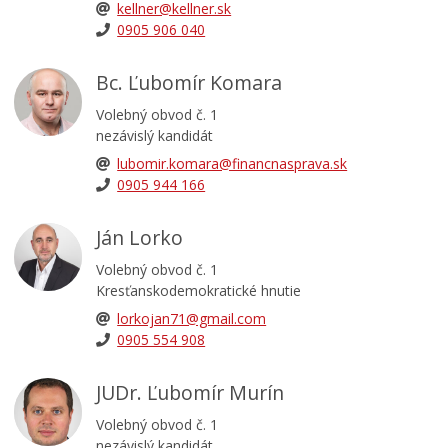
kellner@kellner.sk
0905 906 040
Bc. Ľubomír Komara
Volebný obvod č. 1
nezávislý kandidát
lubomir.komara@financnasprava.sk
0905 944 166
Ján Lorko
Volebný obvod č. 1
Kresťanskodemokratické hnutie
lorkojan71@gmail.com
0905 554 908
JUDr. Ľubomír Murín
Volebný obvod č. 1
nezávislý kandidát