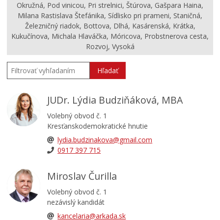
Zasadnutia
Okružná, Pod vinicou, Pri strelnici, Štúrova, Gašpara Haina,
Milana Rastislava Štefánika, Sídlisko pri prameni, Staničná,
Termíny zasadnutí mestského zastupiteľstva
Železničný riadok, Bottova, Dlhá, Kasárenská, Krátka,
ZÁSADY ODMEŇOVANIA POSLANCOV
Kukučínova, Michala Hlaváčka, Móricova, Probstnerova cesta,
Rozvoj, Vysoká
Verejné obstarávania
VOĽBY
Hľadať
Dokumenty mesta
Všeobecne záväzné nariadenia
JUDr. Lýdia Budziňáková, MBA
Územné plánovanie
Volebný obvod č. 1
Tlačové správy
Kresťanskodemokratické hnutie
lydia.budzinakova@gmail.com
Rozpočet mesta
0917 397 715
Hospodárenie mesta
Transparentné mesto
Miroslav Čurilla
Program hospodárskeho a sociálneho rozvoja mesta
Volebný obvod č. 1
Levoča
nezávislý kandidát
Stratégia cestovného ruchu v okrese Levoča 2021 – 2027
kancelaria@arkada.sk