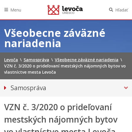
Menu
Hľadať
Preskočiť
na
Všeobecne záväzné
obsah
nariadenia
Levoča
\
Samospráva
\
Všeobecne záväzné nariadenia
\
VZN č. 3/2020 o prideľovaní mestských nájomných bytov vo
vlastníctve mesta Levoča
Samospráva
Primátor mesta
VZN č. 3/2020 o prideľovaní
Hlavný kontrolór mesta
Mestská polícia
mestských nájomných bytov
Mestské zastupiteľstvo
vo vlastníctve mesta Levoča