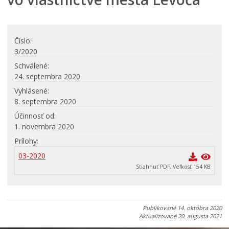
Verejné obstarávania
VOĽBY
Dokumenty mesta
Číslo
VŠEOBECNE ZÁVÄZNÉ NARIADENIA
3/2020
Schválené
NÁVRHY VZN
24. septembra 2020
SCHVÁLENÉ VZN
Vyhlásené
KONSOLIDOVANÉ VZN
8. septembra 2020
Územné plánovanie
Účinnosť od
1. novembra 2020
Tlačové správy
Prílohy
Rozpočet mesta
03-2020
Hospodárenie mesta
Stiahnuť PDF, Veľkosť 154 KB
Transparentné mesto
Program hospodárskeho a sociálneho rozvoja mesta
Levoča
Publikované
14. októbra 2020
Stratégia cestovného ruchu v okrese Levoča 2021 – 2027
Aktualizované
20. augusta 2021