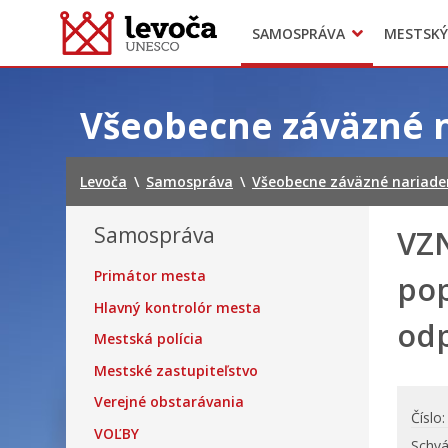
SAMOSPRÁVA
MESTSKÝ
Dokumenty mesta
Projekty
Doprava
Preskočiť
na
Všeobecne záväzné 
obsah
Levoča
\
Samospráva
\
Všeobecne záväzné nariade
Samospráva
VZN
Primátor mesta
pop
Hlavný kontrolór mesta
od
Mestská polícia
Mestské zastupiteľstvo
Verejné obstarávania
Číslo
VOĽBY
Schvá