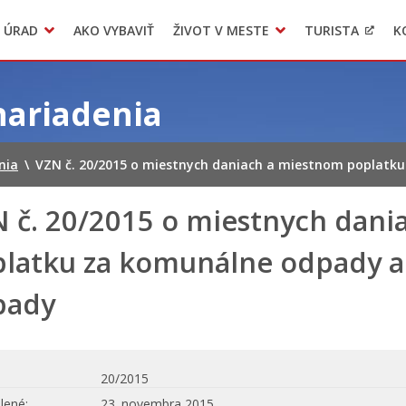
 ÚRAD
AKO VYBAVIŤ
ŽIVOT V MESTE
TURISTA
K
Transparentné mesto
Voľba hlavného kontrolóra mesta Levoča
LIMKA
nariadenia
nia
\
VZN č. 20/2015 o miestnych daniach a miestnom poplatk
 č. 20/2015 o miestnych dan
latku za komunálne odpady a
pady
20/2015
lené
23. novembra 2015