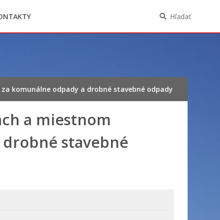
Oznámenia funkcií, zamestnaní, činností a
majetkových pomerov verejného funkcionára
ONTAKTY
Hľadať
u za komunálne odpady a drobné stavebné odpady
iach a miestnom
 drobné stavebné