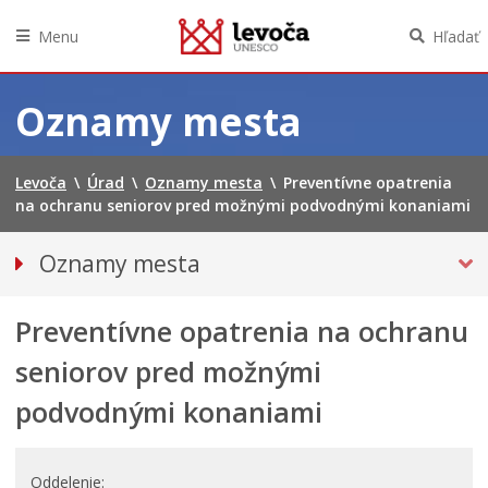
Menu
Hľadať
Preskočiť
na
Oznamy mesta
obsah
Levoča
\
Úrad
\
Oznamy mesta
\
Preventívne opatrenia
na ochranu seniorov pred možnými podvodnými konaniami
Oznamy mesta
VŠETKY OZNAMY MESTA
Preventívne opatrenia na ochranu
BEZPEČNOSŤ
Doprava, údržba komunikácií
seniorov pred možnými
Financie
podvodnými konaniami
Kultúra, šport a propagácia
PRIMÁTOR INFORMUJE
Oddelenie