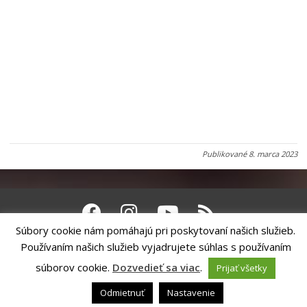
Publikované
8. marca 2023
Súbory cookie nám pomáhajú pri poskytovaní našich služieb.
Riešenie
ANTIK SMART CITY
| Technický prevádzkovateľ – MVI
Technology, s.r.o.
Používaním našich služieb vyjadrujete súhlas s používaním
Správca webového sídla: Mesto Levoča, Námestie Majstra Pavla 4, 054 01
Levoča,
webmaster@levoca.sk
|
Vyhlásenie o prístupnosti
|
Ochrana
súborov cookie.
Dozvedieť sa viac
.
Prijať všetky
osobných údajov
Odmietnuť
Nastavenie