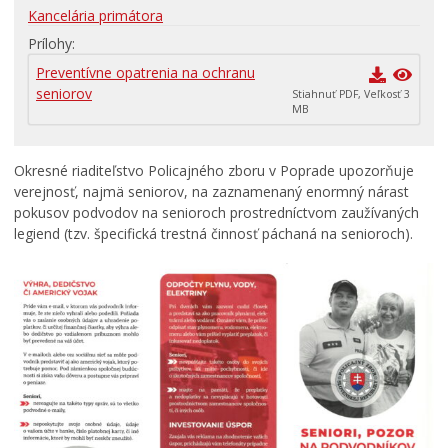
RODINA, ŽIVOT, BÝVANIE
Kancelária primátora
Školstvo
Prílohy
Stavby, prenájmy a pozemky
Preventívne opatrenia na ochranu
seniorov
Stiahnuť PDF, Veľkosť 3
Zamestnanie v samospráve
MB
Životné prostredie a odpady
Okresné riaditeľstvo Policajného zboru v Poprade upozorňuje
verejnosť, najmä seniorov, na zaznamenaný enormný nárast
pokusov podvodov na senioroch prostredníctvom zaužívaných
legiend (tzv. špecifická trestná činnosť páchaná na senioroch).