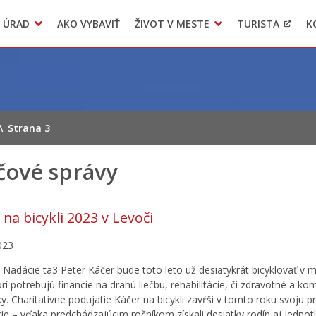
 ÚRAD
AKO VYBAVIŤ
ŽIVOT V MESTE
TURISTA
K
Transparentné mesto
Voľba hlavného kontrolóra mesta Levoča
LIMKA
\
Strana 3
čové správy
 na bicykli 2023 v Levoči
023
 Nadácie ta3 Peter Káčer bude toto leto už desiatykrát bicyklovať v
orí potrebujú financie na drahú liečbu, rehabilitácie, či zdravotné a 
. Charitatívne podujatie Káčer na bicykli zavŕši v tomto roku svoju 
cie – vďaka predchádzajúcim ročníkom získali desiatky rodín aj jednot