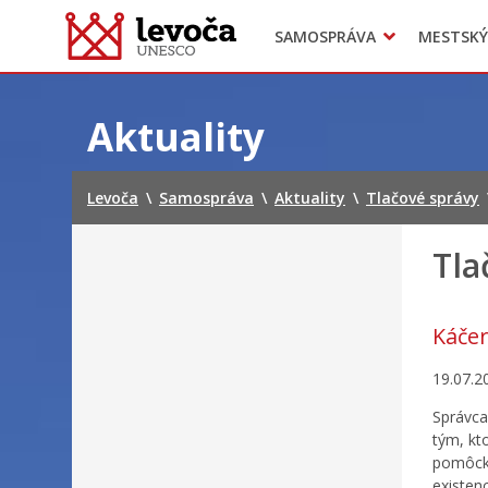
SAMOSPRÁVA
MESTSKÝ
Dokumenty mesta
Projekty
Doprava
Preskočiť
na
Aktuality
obsah
Levoča
\
Samospráva
\
Aktuality
\
Tlačové správy
Tla
Káčer
19.07.2
Správca
tým, kt
pomôcky
existen