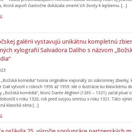
, ktorá aspoň čiastočne dokázala zmeniť ich životy k lepšiemu. […]
ac
očskej galérii vystavujú unikátnu kompletnú zbie
ných xylografií Salvadora Dalího s názvom „Božs
dia“
023
 „Božská komédia“ tvoria originálne exponáty zo súkromnej zbierky, 
 Dalí vytvoril v rokoch 1950 až 1959. Ide o ilustrácie ku klasickému die
úry „Božská komédiá“, ktorú Dante Alighieri (1265 – 1321) začal písať 
dokončil v roku 1320, rok pred svojou smrťou v roku 1321. Táto výn
ná klasická séria […]
ac
a oslávila 25. výročie spolupráce partnerských m