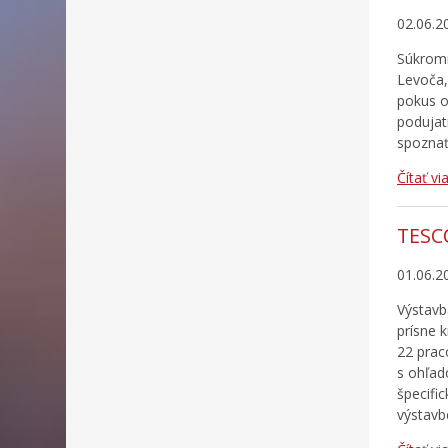
02.06.2
Súkromn
Levoča,
pokus o
podujati
spoznať,
Čítať vi
TESC
01.06.2
Výstavb
prísne 
22 prac
s ohľad
špecifi
výstavb