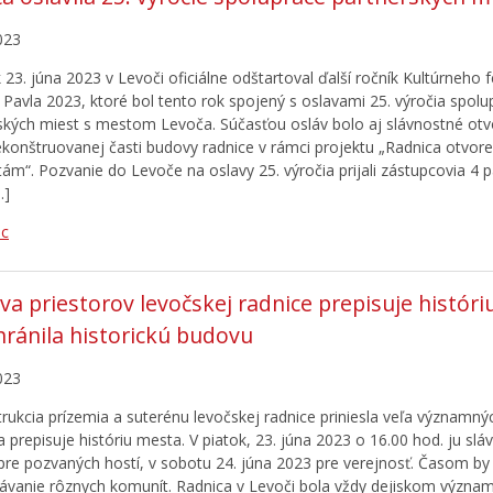
023
 23. júna 2023 v Levoči oficiálne odštartoval ďalší ročník Kultúrneho f
 Pavla 2023, ktoré bol tento rok spojený s oslavami 25. výročia spolu
ských miest s mestom Levoča. Súčasťou osláv bolo aj slávnostné otv
konštruovanej časti budovy radnice v rámci projektu „Radnica otvor
ám“. Pozvanie do Levoče na oslavy 25. výročia prijali zástupcovia 4 
…]
ac
a priestorov levočskej radnice prepisuje histór
hránila historickú budovu
023
rukcia prízemia a suterénu levočskej radnice priniesla veľa významný
 prepisuje históriu mesta. V piatok, 23. júna 2023 o 16.00 hod. ju slá
i pre pozvaných hostí, v sobotu 24. júna 2023 pre verejnosť. Časom by 
távanie rôznych komunít. Radnica v Levoči bola vždy dejiskom význa