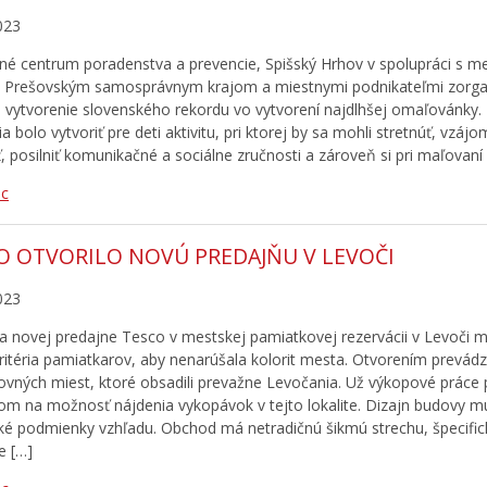
023
é centrum poradenstva a prevencie, Spišský Hrhov v spolupráci s 
 Prešovským samosprávnym krajom a miestnymi podnikateľmi zorgan
 vytvorenie slovenského rekordu vo vytvorení najdlhšej omaľovánk
a bolo vytvoriť pre deti aktivitu, pri ktorej by sa mohli stretnúť, vzáj
 posilniť komunikačné a sociálne zručnosti a zároveň si pri maľovaní p
ac
O OTVORILO NOVÚ PREDAJŇU V LEVOČI
023
a novej predajne Tesco v mestskej pamiatkovej rezervácii v Levoči m
kritéria pamiatkarov, aby nenarúšala kolorit mesta. Otvorením prevádz
ovných miest, ktoré obsadili prevažne Levočania. Už výkopové práce p
om na možnosť nájdenia vykopávok v tejto lokalite. Dizajn budovy m
cké podmienky vzhľadu. Obchod má netradičnú šikmú strechu, špecifick
e […]