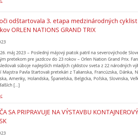
ac
oči odštartovala 3. etapa medzinárodných cyklist
ekov ORLEN NATIONS GRAND TRIX
023
26. máj 2023 – Posledný májový piatok patril na severovýchode Slov
m pretekom pre jazdcov do 23 rokov – Orlen Nation Grand Prix. Fan
 sledovali súboje najlepších mladých cyklistov sveta z 22 národných v
 Majstra Pavla štartovali pretekári z Talianska, Francúzska, Dánka, 
ska, Ameriky, Holandska, Španielska, Belgicka, Poľska, Slovinska, Veľk
ďalších […]
ac
ČA SA PRIPRAVUJE NA VÝSTAVBU KONTAJNEROV
ÍSK
023