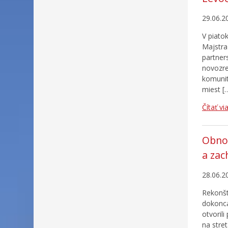
29.06.2
V piatok
Majstra
partner
novozre
komunit
miest [
Čítať vi
Obnov
a zac
28.06.2
Rekonšt
dokonca
otvoril
na stre