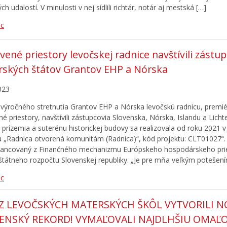
h udalostí. V minulosti v nej sídlili richtár, notár aj mestská […]
ac
ené priestory levočskej radnice navštívili zástup
ských štátov Grantov EHP a Nórska
023
 výročného stretnutia Grantov EHP a Nórska levočskú radnicu, premié
é priestory, navštívili zástupcovia Slovenska, Nórska, Islandu a Licht
prízemia a suterénu historickej budovy sa realizovala od roku 2021 v
u „Radnica otvorená komunitám (Radnica)“, kód projektu: CLT01027“.
nancovaný z Finančného mechanizmu Európskeho hospodárskeho pri
štátneho rozpočtu Slovenskej republiky. „Je pre mňa veľkým potešením
ac
 Z LEVOČSKÝCH MATERSKÝCH ŠKÔL VYTVORILI N
ENSKÝ REKORD! VYMAĽOVALI NAJDLHŠIU OMAĽ