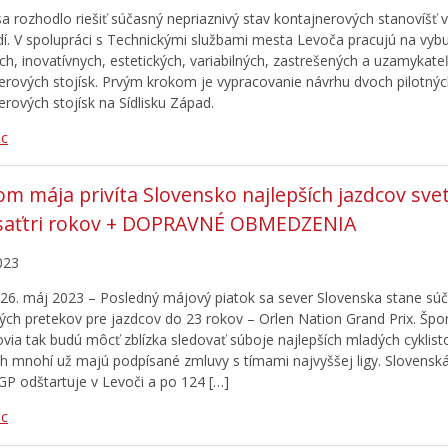
a rozhodlo riešiť súčasný nepriaznivý stav kontajnerových stanovíšť
dí. V spolupráci s Technickými službami mesta Levoča pracujú na vyb
ch, inovatívnych, estetických, variabilných, zastrešených a uzamykate
erových stojísk. Prvým krokom je vypracovanie návrhu dvoch pilotný
erových stojísk na Sídlisku Západ.
ac
m mája privíta Slovensko najlepších jazdcov sve
saťtri rokov + DOPRAVNÉ OBMEDZENIA
023
26. máj 2023 – Posledný májový piatok sa sever Slovenska stane sú
ch pretekov pre jazdcov do 23 rokov – Orlen Nation Grand Prix. Špor
ovia tak budú môcť zblízka sledovať súboje najlepších mladých cyklist
ch mnohí už majú podpísané zmluvy s tímami najvyššej ligy. Slovensk
GP odštartuje v Levoči a po 124 […]
ac