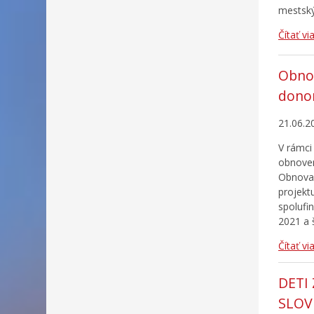
mestskýc
Čítať vi
Obnov
donor
21.06.2
V rámci
obnoven
Obnova 
projekt
spolufi
2021 a 
Čítať vi
DETI
SLOV