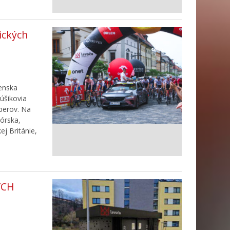
ických
enska
úšikovia
ýberov. Na
Nórska,
ej Británie,
ÝCH