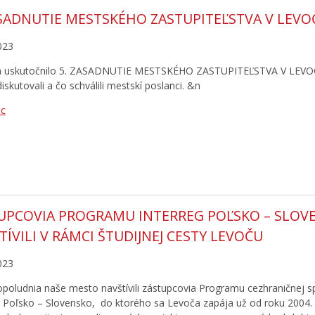
ASADNUTIE MESTSKÉHO ZASTUPITEĽSTVA V LEVO
023
a uskutočnilo 5. ZASADNUTIE MESTSKÉHO ZASTUPITEĽSTVA V LEVOČI 
skutovali a čo schválili mestskí poslanci. &n
ac
UPCOVIA PROGRAMU INTERREG POĽSKO – SLOV
TÍVILI V RÁMCI ŠTUDIJNEJ CESTY LEVOČU
023
poludnia naše mesto navštívili zástupcovia Programu cezhraničnej s
g Poľsko – Slovensko, do ktorého sa Levoča zapája už od roku 2004.