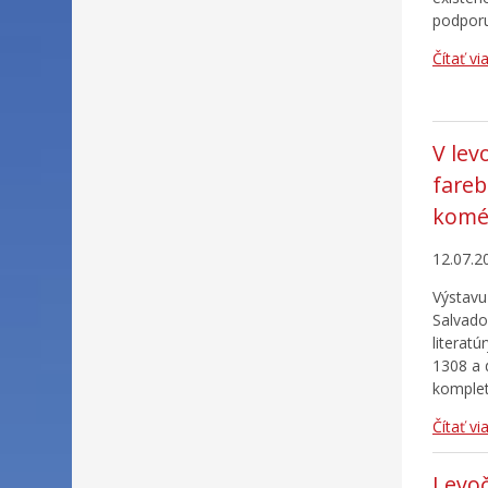
podporu
Čítať vi
V lev
fareb
komé
12.07.2
Výstavu
Salvador
literat
1308 a 
komplet
Čítať vi
Levoč