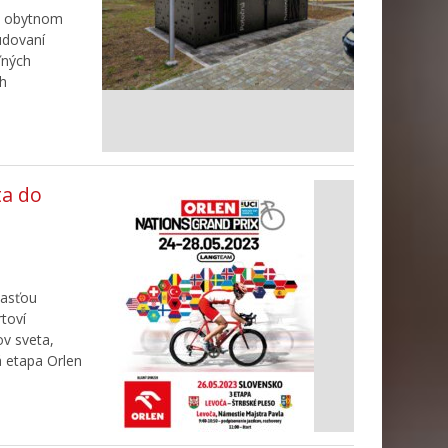
 v obytnom
udovaní
ľných
ch
ta do
časťou
toví
ov sveta,
á etapa Orlen