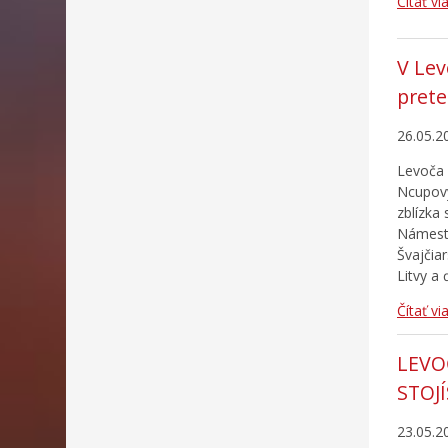
Čítať vi
V Lev
pret
26.05.2
Levoča 
Ncupový
zblízka
Námestí
Švajčiar
Litvy a 
Čítať vi
LEVO
STOJ
23.05.2