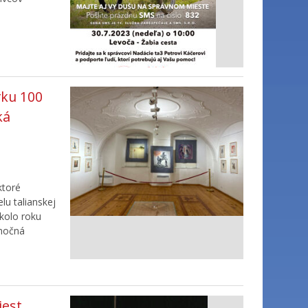
rku 100
ká
ktoré
lu talianskej
okolo roku
imočná
iest