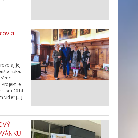
covia
rovo aj jej
enštajnska.
 rámci
 Projekt je
estoru 2014 –
 vidieť […]
OVÝ
OVÁNKU