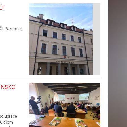
ČI
Pozrite si,
ENSKO
polupráce
 Cieľom