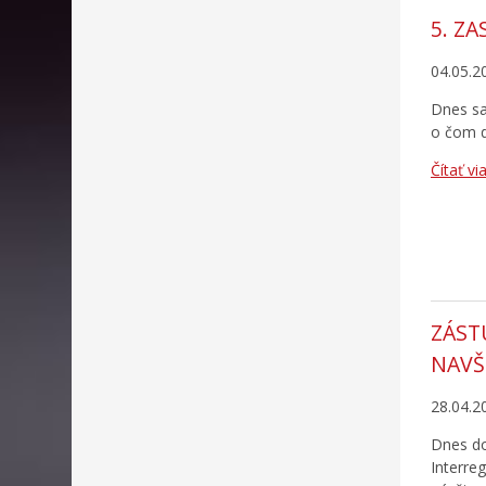
5. Z
04.05.2
Dnes s
o čom di
Čítať vi
ZÁST
NAVŠ
28.04.2
Dnes do
Interre