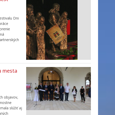
estivalu Dni
práce
orenie
ená
partnerských
iu mesta
ch objavov,
vnostne
mala slúžiť aj
mných