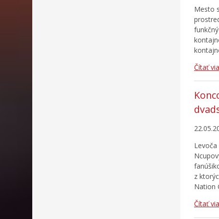
Mesto s
prostre
funkčný
kontajn
kontajn
Čítať vi
Konco
dvad
22.05.2
Levoča 
Ncupový
fanúšik
z ktorý
Nation 
Čítať vi