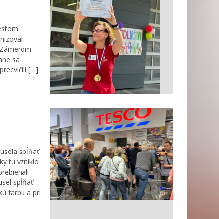
mestom
izovali
y. Zámerom
omne sa
recvičili […]
usela spĺňať
ky tu vzniklo
rebiehali
usel spĺňať
ú farbu a pri