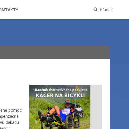
Oznámenia funkcií, zamestnaní, činností a
majetkových pomerov verejného funkcionára
ONTAKTY
Hľadať
 mene pomoci
kompenzačné
prvú dekádu
livcov