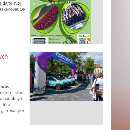
 dajte svoj
 naskenovať QR
ych
ácie.
nerom, ktorí
y a hudobným
sféru.
egistrovaných