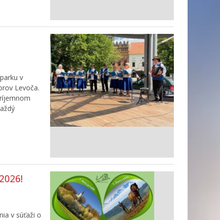
parku v
iorov Levoča.
 príjemnom
Každý
2026!
ia v súťaži o