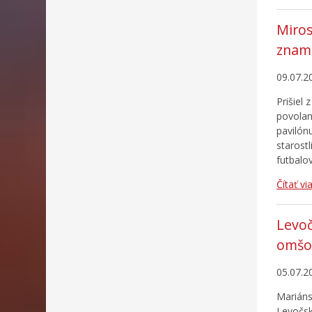
Miros
znam
09.07.2
Prišiel
povolan
pavilónu
starost
futbalo
Čítať vi
Levoč
omšo
05.07.2
Mariáns
Levočsk