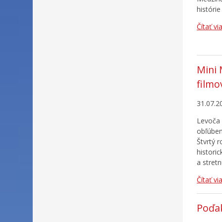
histórie
Čítať vi
Mini 
filmo
31.07.2
Levoča 
obľúben
Štvrtý r
histori
a stret
Čítať vi
Poďak