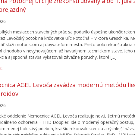
na Potočnej ulici je zrekonštruovaný a od 1. júla 
prejazdný
026
oľkých mesiacoch stavebných prác sa podarilo úspešne ukončiť rekon
ez Levočský potok na križovatke ulíc Potočná – Viktora Greschika. Mo
äť slúži motoristom aj obyvateľom mesta. Prečo bola rekonštrukcia
l dlhodobo v nevyhovujúcom až havarijnom technickom stave. Jeho
kcia aj spodná stavba vykazovali závažné poruchy, ktoré […]
ac
cnica AGEL Levoča zavádza modernú metódu lie
roidov
026
ické oddelenie Nemocnice AGEL Levoča realizuje novú, šetrnú metódu
dálneho ochorenia – THD Doppler. Ide o moderný operačný postup, 
om menej bolestivý priebeh, kratšiu rekonvalescenciu a rýchlejší náv
 Primár chirurgického oddelenia MUDr. Ľubomír Strelka, PhD., MPH sp