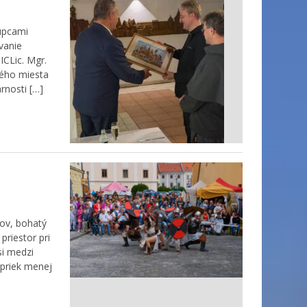
tupcami
vanie
ICLic. Mgr.
vého miesta
rnosti […]
ov, bohatý
priestor pri
si medzi
apriek menej