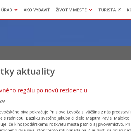
 ÚRAD
AKO VYBAVIŤ
ŽIVOT V MESTE
TURISTA
K
Transparentné mesto
Voľba hlavného kontrolóra mesta Levoča
LIMKA
tky aktuality
vného regálu po novú rezidenciu
026
levočského piva pokračuje Pri slove Levoča si väčšina z nás predstaví
e s radnicou, Baziliku svätého Jakuba či dielo Majstra Pavla. Málokto 
je, že k hospodárskemu rozkvetu mesta patrilo aj pivovarníctvo. Pri p
rodného dňa piva, ktorý tento rok pripadá na 7. august, sa oplatí naz