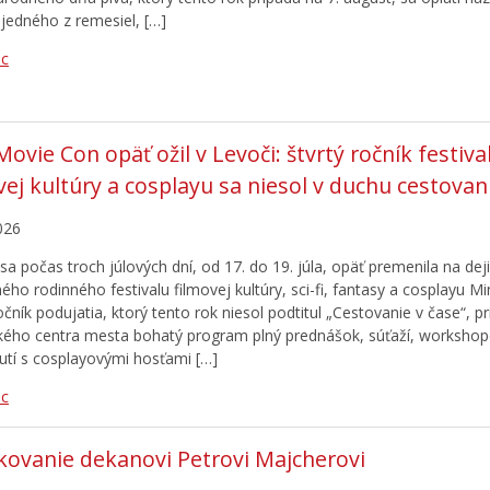
 jedného z remesiel, […]
ac
Movie Con opäť ožil v Levoči: štvrtý ročník festiva
vej kultúry a cosplayu sa niesol v duchu cestovan
026
sa počas troch júlových dní, od 17. do 19. júla, opäť premenila na dej
ého rodinného festivalu filmovej kultúry, sci-fi, fantasy a cosplayu M
očník podujatia, ktorý tento rok niesol podtitul „Cestovanie v čase“, pr
ckého centra mesta bohatý program plný prednášok, súťaží, workshop
nutí s cosplayovými hosťami […]
ac
ovanie dekanovi Petrovi Majcherovi