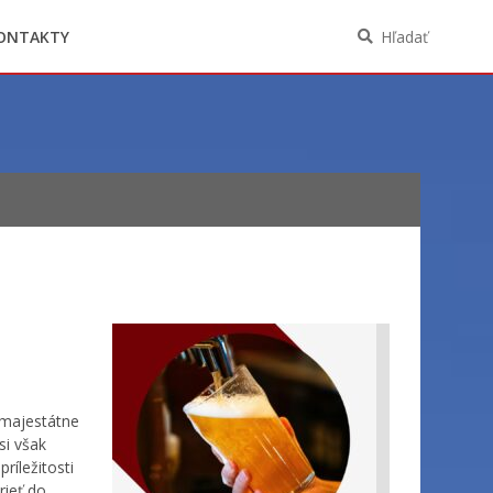
Oznámenia funkcií, zamestnaní, činností a
majetkových pomerov verejného funkcionára
ONTAKTY
Hľadať
 majestátne
si však
ríležitosti
rieť do