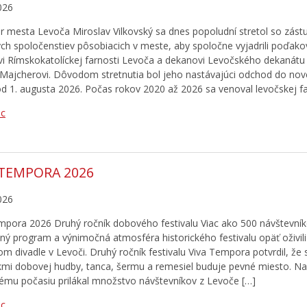
026
r mesta Levoča Miroslav Vilkovský sa dnes popoludní stretol so zás
ých spoločenstiev pôsobiacich v meste, aby spoločne vyjadrili poďako
i Rímskokatolíckej farnosti Levoča a dekanovi Levočského dekanátu 
 Majcherovi. Dôvodom stretnutia bol jeho nastávajúci odchod do no
od 1. augusta 2026. Počas rokov 2020 až 2026 sa venoval levočskej fa
ac
 TEMPORA 2026
026
mpora 2026 Druhý ročník dobového festivalu Viac ako 500 návštevník
ný program a výnimočná atmosféra historického festivalu opäť oživili 
m divadle v Levoči. Druhý ročník festivalu Viva Tempora potvrdil, že 
kmi dobovej hudby, tanca, šermu a remesiel buduje pevné miesto. N
vému počasiu prilákal množstvo návštevníkov z Levoče […]
ac