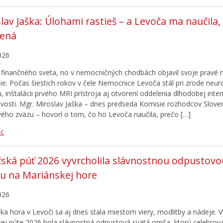
lav Jaška: Úlohami rastieš – a Levoča ma naučila,
ená
026
 z finančného sveta, no v nemocničných chodbách objavil svoje pravé
ie. Počas šiestich rokov v čele Nemocnice Levoča stál pri zrode neur
, inštalácii prvého MRI prístroja aj otvorení oddelenia dlhodobej inte
livosti. Mgr. Miroslav Jaška – dnes predseda Komisie rozhodcov Slov
vého zväzu – hovorí o tom, čo ho Levoča naučila, prečo […]
ac
ská púť 2026 vyvrcholila slávnostnou odpustovo
u na Mariánskej hore
026
ka hora v Levoči sa aj dnes stala miestom viery, modlitby a nádeje. 
ej púte 2026 bola slávnostná odpustová svätá omša, ktorú celebroval