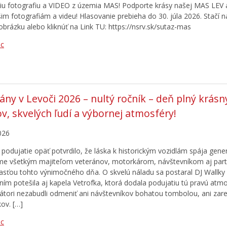
šiu fotografiu a VIDEO z územia MAS! Podporte krásy našej MAS LEV a
šim fotografiám a videu! Hlasovanie prebieha do 30. júla 2026. Stačí
obrázku alebo kliknúť na Link TU: https://nsrv.sk/sutaz-mas
ac
ány v Levoči 2026 – nultý ročník – deň plný krásn
ov, skvelých ľudí a výbornej atmosféry!
026
podujatie opäť potvrdilo, že láska k historickým vozidlám spája gener
e všetkým majiteľom veteránov, motorkárom, návštevníkom aj part
časťou tohto výnimočného dňa. O skvelú náladu sa postaral DJ Wallk
ním potešila aj kapela Vetrofka, ktorá dodala podujatiu tú pravú atmo
átori nezabudli odmeniť ani návštevníkov bohatou tombolou, ani zar
kov. […]
ac