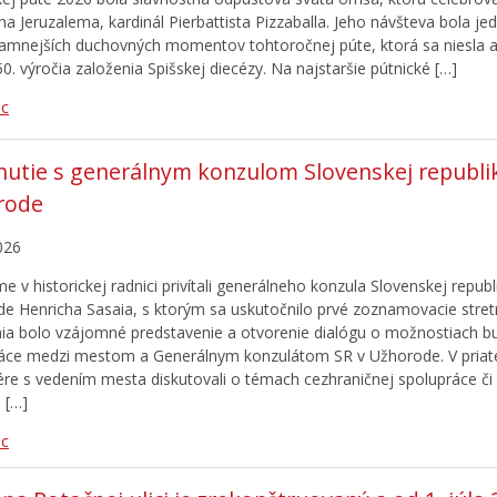
cha Jeruzalema, kardinál Pierbattista Pizzaballa. Jeho návšteva bola j
amnejších duchovných momentov tohtoročnej púte, ktorá sa niesla a
0. výročia založenia Spišskej diecézy. Na najstaršie pútnické […]
ac
nutie s generálnym konzulom Slovenskej republi
rode
026
 v historickej radnici privítali generálneho konzula Slovenskej republ
e Henricha Sasaia, s ktorým sa uskutočnilo prvé zoznamovacie stret
ia bolo vzájomné predstavenie a otvorenie dialógu o možnostiach b
áce medzi mestom a Generálnym konzulátom SR v Užhorode. V priate
re s vedením mesta diskutovali o témach cezhraničnej spolupráce či
 […]
ac