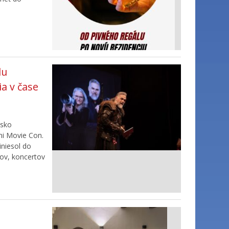
lu
ia v čase
isko
ini Movie Con.
iniesol do
ov, koncertov