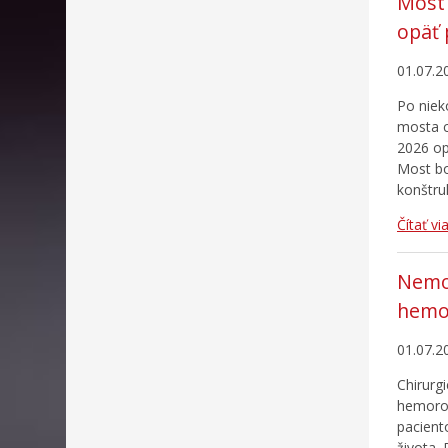
Most 
opäť 
01.07.2
Po niek
mosta c
2026 op
Most bo
konštru
Čítať vi
Nemo
hemo
01.07.2
Chirurg
hemoroi
pacient
života.