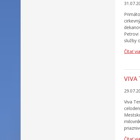
31.07.2
Primáto
cirkevn
dekanov
Petrovi
služby 
Čítať vi
VIVA
29.07.2
Viva Te
celoden
Mestsko
milovní
priazni
Čítať vi