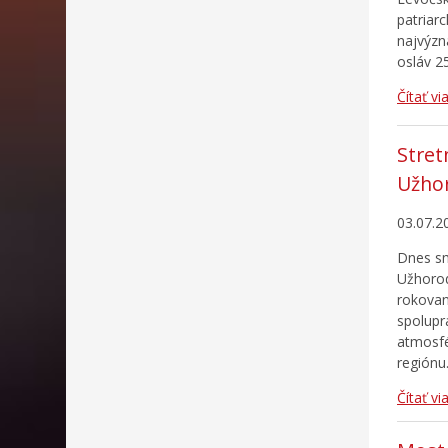
patriar
najvýzn
osláv 25
Čítať vi
Stret
Užho
03.07.2
Dnes sme
Užhorod
rokovan
spolupr
atmosfé
regiónu.
Čítať vi