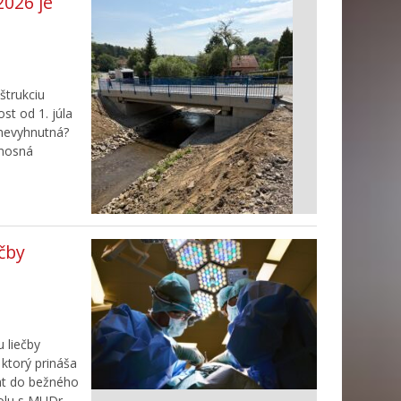
2026 je
štrukciu
st od 1. júla
 nevyhnutná?
 nosná
čby
 liečby
ktorý prináša
rat do bežného
olu s MUDr.