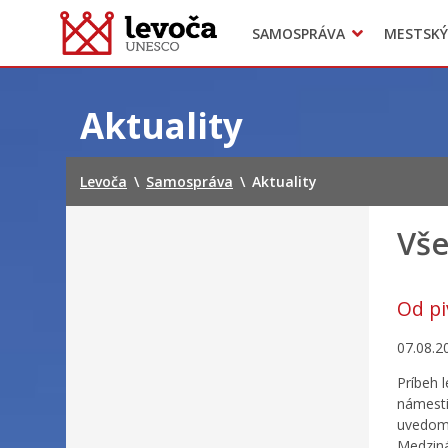
SAMOSPRÁVA
MESTSKÝ
Dokumenty mesta
Projekty
Doprava
Preskočiť
na
Aktuality
obsah
Levoča
\
Samospráva
\
Aktuality
Vše
Od pi
07.08.2
Príbeh 
námesti
uvedomu
Medziná