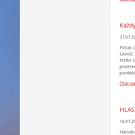
Každý
27.07.2
Počas c
Levoči,
Príďte 
prostre
pondelo
Čítať vi
HLAS
16.07.2
Národná