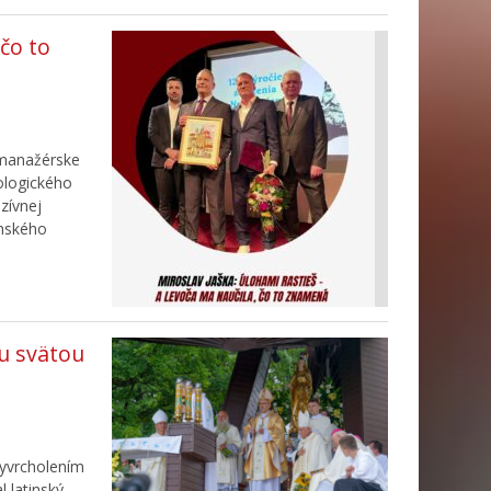
 čo to
 manažérske
ologického
nzívnej
enského
u svätou
Vyvrcholením
 latinský