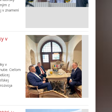
edným z
j v znamení
ky v
iky v
nutie. Cieľom
udúcej
ľskej
 rozvoja