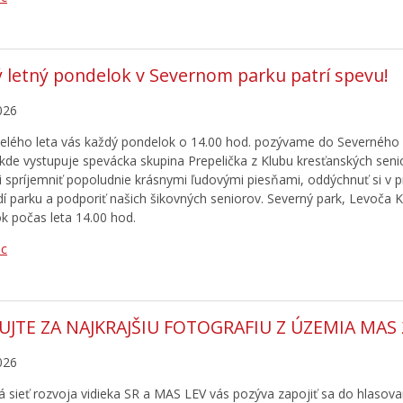
 letný pondelok v Severnom parku patrí spevu!
026
elého leta vás každý pondelok o 14.00 hod. pozývame do Severného 
 kde vystupuje spevácka skupina Prepelička z Klubu kresťanských sen
si spríjemniť popoludnie krásnymi ľudovými piesňami, oddýchnuť si v
dí parku a podporiť našich šikovných seniorov. Severný park, Levoča 
k počas leta 14.00 hod.
ac
UJTE ZA NAJKRAJŠIU FOTOGRAFIU Z ÚZEMIA MAS 
026
 sieť rozvoja vidieka SR a MAS LEV vás pozýva zapojiť sa do hlasovan