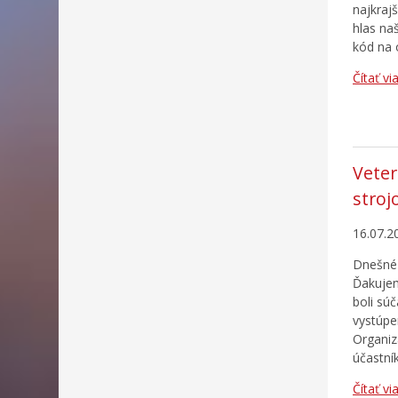
najkraj
hlas na
kód na 
Čítať vi
Veter
stroj
16.07.2
Dnešné 
Ďakujem
boli sú
vystúpe
Organiz
účastní
Čítať vi