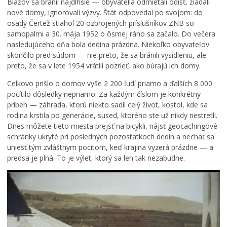
Blažov sa bránil najdlhšie — obyvatelia odmietali odísť, žiadali
nové domy, ignorovali výzvy. Štát odpovedal po svojom: do
osady Čertež stiahol 20 ozbrojených príslušníkov ZNB so
samopalmi a 30. mája 1952 o ôsmej ráno sa začalo. Do večera
nasledujúceho dňa bola dedina prázdna. Niekoľko obyvateľov
skončilo pred súdom — nie preto, že sa bránili vysídleniu, ale
preto, že sa v lete 1954 vrátili pozrieť, ako búrajú ich domy.
Celkovo prišlo o domov vyše 2 200 ľudí priamo a ďalších 8 000
pocítilo dôsledky nepriamo. Za každým číslom je konkrétny
príbeh — záhrada, ktorú niekto sadil celý život, kostol, kde sa
rodina krstila po generácie, sused, ktorého ste už nikdy nestretli.
Dnes môžete tieto miesta prejsť na bicykli, nájsť geocachingové
schránky ukryté pri posledných pozostatkoch dedín a nechať sa
uniesť tým zvláštnym pocitom, keď krajina vyzerá prázdne — a
predsa je plná. To je výlet, ktorý sa len tak nezabudne.