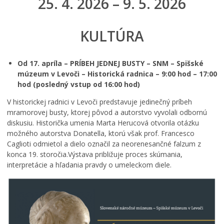
25. 4. 2026 – 9. 5. 2026
KULTÚRA
Od 17. apríla – PRÍBEH JEDNEJ BUSTY – SNM – Spišské
múzeum v Levoči – Historická radnica – 9:00 hod – 17:00
hod (posledný vstup od 16:00 hod)
V historickej radnici v Levoči predstavuje jedinečný príbeh
mramorovej busty, ktorej pôvod a autorstvo vyvolali odbornú
diskusiu. Historička umenia Marta Herucová otvorila otázku
možného autorstva Donatella, ktorú však prof. Francesco
Caglioti odmietol a dielo označil za neorenesančné falzum z
konca 19. storočia.Výstava približuje proces skúmania,
interpretácie a hľadania pravdy o umeleckom diele.