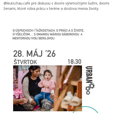
@leutschau.cafe pre diskusiu s dvomi výnimočnými ľuďmi, dvomi
ženami, ktoré robia prácu v teréne a doslova menia životy.