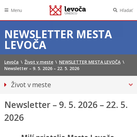
Menu
Hľadať
Preskočiť
na
NEWSLETTER MESTA
obsah
LEVOČA
Levoča
\
Život v meste
\
NEWSLETTER MESTA LEVOČA
\
Newsletter – 9. 5. 2026 – 22. 5. 2026
Život v meste
O meste
Newsletter – 9. 5. 2026 – 22. 5.
Doprava
Podujatia
2026
Kultúra
Školstvo