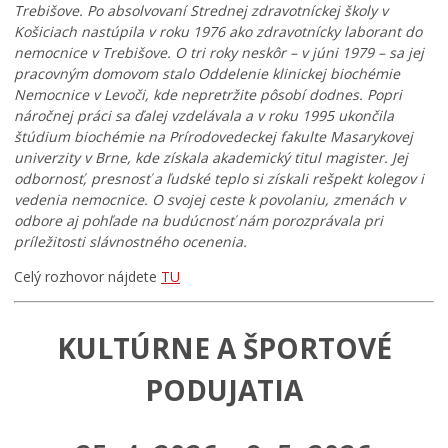
Trebišove. Po absolvovaní Strednej zdravotníckej školy v
Košiciach nastúpila v roku 1976 ako zdravotnícky laborant do
nemocnice v Trebišove. O tri roky neskôr – v júni 1979 – sa jej
pracovným domovom stalo Oddelenie klinickej biochémie
Nemocnice v Levoči, kde nepretržite pôsobí dodnes. Popri
náročnej práci sa ďalej vzdelávala a v roku 1995 ukončila
štúdium biochémie na Prírodovedeckej fakulte Masarykovej
univerzity v Brne, kde získala akademický titul magister. Jej
odbornosť, presnosť a ľudské teplo si získali rešpekt kolegov i
vedenia nemocnice. O svojej ceste k povolaniu, zmenách v
odbore aj pohľade na budúcnosť nám porozprávala pri
príležitosti slávnostného ocenenia.
Celý rozhovor nájdete
TU
KULTÚRNE A ŠPORTOVÉ
PODUJATIA