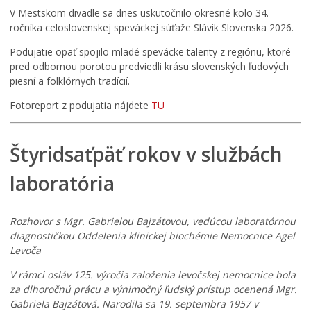
V Mestskom divadle sa dnes uskutočnilo okresné kolo 34.
ročníka celoslovenskej speváckej súťaže Slávik Slovenska 2026.
Podujatie opäť spojilo mladé spevácke talenty z regiónu, ktoré
pred odbornou porotou predviedli krásu slovenských ľudových
piesní a folklórnych tradícií.
Fotoreport z podujatia nájdete
TU
Štyridsaťpäť rokov v službách
laboratória
Rozhovor s Mgr. Gabrielou Bajzátovou, vedúcou laboratórnou
diagnostičkou Oddelenia klinickej biochémie Nemocnice Agel
Levoča
V rámci osláv 125. výročia založenia levočskej nemocnice bola
za dlhoročnú prácu a výnimočný ľudský prístup ocenená Mgr.
Gabriela Bajzátová. Narodila sa 19. septembra 1957 v