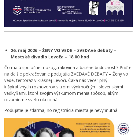
26. máj 2026 – ŽENY VO VEDE – zVEDAvé debaty –
Mestské divadlo Levoča – 18:00 hod
Čo majú spoločné mozog, rakovina a batérie budúcnosti? Príďte
na ďalšie pokračovanie podujatia ZVEDAVÉ DEBATY – Ženy vo
vede, tentoraz v krásnej Levoči. Čaká nás večer plný
inšpiratívnych rozhovorov s tromi výnimočnými slovenskými
vedkyňami, ktoré svojím výskumom menia spôsob, akým
rozumieme svetu okolo nás.
Podujatie je zdarma, no registrácia miesta je nevyhnutná.