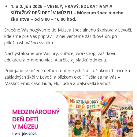
1. a 2. jún 2026 – VESELÝ, HRAVÝ, EDUKATÍVNY A
SÚŤAŽIVÝ DEŇ DETÍ V MÚZEU – Múzeum špeciálneho
školstva – od 9:00 – 16:00 hod.
Srdečne Vás pozývame do Múzea špeciálneho školstva v Levoči,
kde sme pre Vás pripravili 2 neuveriteľné zážitkové dni pri
príležitosti Vášho sviatku.
Nachystali sme pre Vás hry, súťaže, workshop, zážitkovú
edukáciu a omnoho viac! A určite aj sladkú odmenu.
Podujatie je určené deťom materských škôl a žiakom 1. ročníka
základných škôl v Levoči a blízkom okolí. Tešia sa na Vás –
Maskot Emil, šašo Guľa, Eli, Lucka a ďalší veľkí kamoši