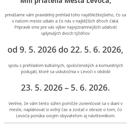
Milí priatelia Mesta Levoča,
Šport
Sociálne služby
prinášame vám pravidelný prehľad toho najdôležitejšieho, čo sa
v našom meste udialo a čo nás v najbližších dňoch čaká.
LIMKA
Pripravili sme pre vás výber najvýznamnejších udalostí
LIMKA – rozhovory
uplynulých dvoch týždňov
NEWSLETTER MESTA LEVOČA
od 9. 5. 2026 do 22. 5. 6. 2026,
Levočský TV týždenník 29. týždeň
Pohotovostné kontakty
spolu s prehľadom kultúrnych, spoločenských a komunitných
Mestská polícia
podujatí, ktoré sa uskutočnia v Levoči v období
23. 5. 2026 – 5. 6. 2026.
Veríme, že vám tento súhrn pomôže zorientovať sa v dianí v
meste, naplánovať si voľný čas a zostať v obraze o tom, čo
Levoča ponúka svojim obyvateľom aj návštevníkom.