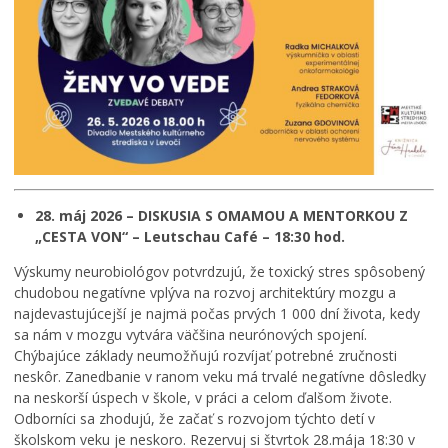
28. máj 2026 – DISKUSIA S OMAMOU A MENTORKOU Z
„CESTA VON“ – Leutschau Café – 18:30 hod.
Výskumy neurobiológov potvrdzujú, že toxický stres spôsobený
chudobou negatívne vplýva na rozvoj architektúry mozgu a
najdevastujúcejší je najmä počas prvých 1 000 dní života, kedy
sa nám v mozgu vytvára väčšina neurónových spojení.
Chýbajúce základy neumožňujú rozvíjať potrebné zručnosti
neskôr. Zanedbanie v ranom veku má trvalé negatívne dôsledky
na neskorší úspech v škole, v práci a celom ďalšom živote.
Odborníci sa zhodujú, že začať s rozvojom týchto detí v
školskom veku je neskoro. Rezervuj si štvrtok 28.mája 18:30 v