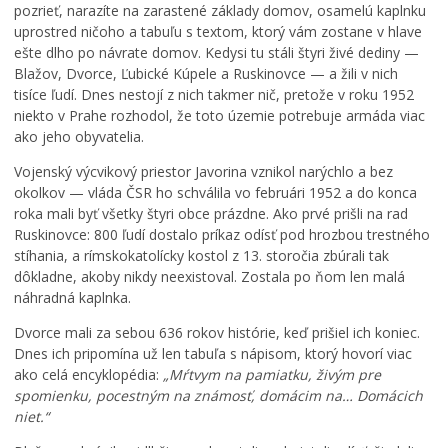
pozrieť, narazíte na zarastené základy domov, osamelú kaplnku
uprostred ničoho a tabuľu s textom, ktorý vám zostane v hlave
ešte dlho po návrate domov. Kedysi tu stáli štyri živé dediny —
Blažov, Dvorce, Ľubické Kúpele a Ruskinovce — a žili v nich
tisíce ľudí. Dnes nestojí z nich takmer nič, pretože v roku 1952
niekto v Prahe rozhodol, že toto územie potrebuje armáda viac
ako jeho obyvatelia.
Vojenský výcvikový priestor Javorina vznikol narýchlo a bez
okolkov — vláda ČSR ho schválila vo februári 1952 a do konca
roka mali byť všetky štyri obce prázdne. Ako prvé prišli na rad
Ruskinovce: 800 ľudí dostalo príkaz odísť pod hrozbou trestného
stíhania, a rímskokatolícky kostol z 13. storočia zbúrali tak
dôkladne, akoby nikdy neexistoval. Zostala po ňom len malá
náhradná kaplnka.
Dvorce mali za sebou 636 rokov histórie, keď prišiel ich koniec.
Dnes ich pripomína už len tabuľa s nápisom, ktorý hovorí viac
ako celá encyklopédia:
„Mŕtvym na pamiatku, živým pre
spomienku, pocestným na známosť, domácim na… Domácich
niet.“