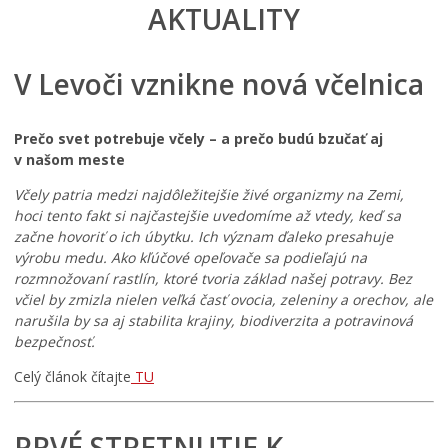
AKTUALITY
V Levoči vznikne nová včelnica
Prečo svet potrebuje včely – a prečo budú bzučať aj
v našom meste
Včely patria medzi najdôležitejšie živé organizmy na Zemi,
hoci tento fakt si najčastejšie uvedomíme až vtedy, keď sa
začne hovoriť o ich úbytku. Ich význam ďaleko presahuje
výrobu medu. Ako kľúčové opeľovače sa podieľajú na
rozmnožovaní rastlín, ktoré tvoria základ našej potravy. Bez
včiel by zmizla nielen veľká časť ovocia, zeleniny a orechov, ale
narušila by sa aj stabilita krajiny, biodiverzita a potravinová
bezpečnosť.
Celý článok čítajte
TU
PRVÉ STRETNUTIE K