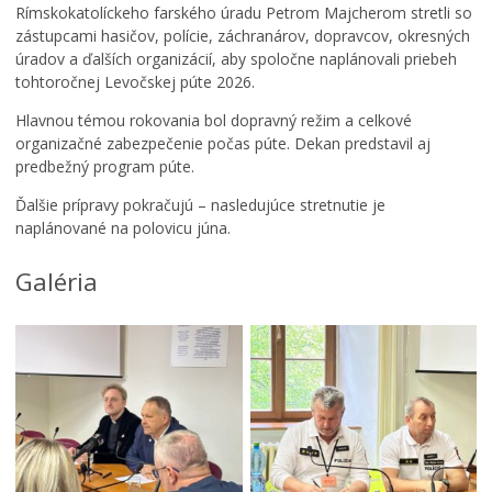
Rímskokatolíckeho farského úradu Petrom Majcherom stretli so
u
zástupcami hasičov, polície, záchranárov, dopravcov, okresných
l
úradov a ďalších organizácií, aby spoločne naplánovali priebeh
t
ú
tohtoročnej Levočskej púte 2026.
r
Hlavnou témou rokovania bol dopravný režim a celkové
y
organizačné zabezpečenie počas púte. Dekan predstavil aj
a
predbežný program púte.
c
o
P
Ďalšie prípravy pokračujú – nasledujúce stretnutie je
s
o
naplánované na polovicu júna.
p
ď
l
a
Galéria
a
k
y
o
u
v
s
a
a
n
n
i
i
e
e
d
s
e
o
k