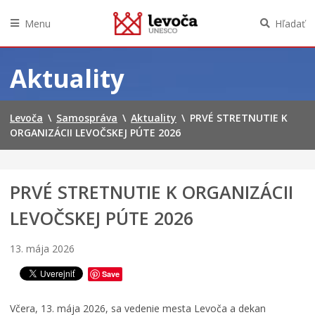
o
č
Menu
Hľadať
n
í
Preskočiť
k
na
Aktuality
f
obsah
e
s
t
Levoča
\
Samospráva
\
Aktuality
\
PRVÉ STRETNUTIE K
i
ORGANIZÁCII LEVOČSKEJ PÚTE 2026
v
a
l
u
PRVÉ STRETNUTIE K ORGANIZÁCII
f
i
LEVOČSKEJ PÚTE 2026
l
m
13. mája 2026
o
v
Save
e
j
Včera, 13. mája 2026, sa vedenie mesta Levoča a dekan
k