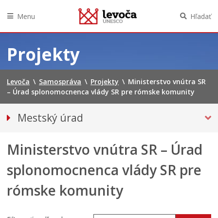
Menu
Hľadať
Preskočiť
na
Projekty
obsah
Levoča
\
Samospráva
\
Projekty
\
Ministerstvo vnútra SR
– Úrad splonomocnenca vlády SR pre rómske komunity
Mestský úrad
Kancelária primátora
Ministerstvo vnútra SR – Úrad
Prednosta mestského úradu
Oddelenia
splonomocnenca vlády SR pre
Klientske centrum
rómske komunity
PROJEKTY
PRIPRAVOVANÉ PROJEKTY NA VEREJNÉ
PRIPOMIENKOVANIE