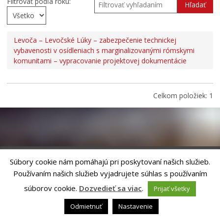
Filtrovať podľa roku:
Hľadať
Tlačivá a agendy
Zmluvy, faktúry a objednávky
Levoča – Levočské Lúky – zabezpečenie technickej
Oznamy
vybavenosti v osídleniach s marginalizovanými rómskymi
komunitami – vypracovanie projektovej dokumentácie
Výberové konania
Voľba hlavného kontrolóra mesta Levoča
Ochrana osobných údajov
Celkom položiek: 1
Úradné hodiny pre styk s verejnosťou
Súbory cookie nám pomáhajú pri poskytovaní našich služieb.
Používaním našich služieb vyjadrujete súhlas s používaním
Riešenie
ANTIK SMART CITY
| Technický prevádzkovateľ – MVI
Technology, s.r.o.
súborov cookie.
Dozvedieť sa viac
.
Prijať všetky
Správca webového sídla: Mesto Levoča, Námestie Majstra Pavla 4, 054 01
Levoča,
webmaster@levoca.sk
|
Vyhlásenie o prístupnosti
|
Ochrana
Odmietnuť
Nastavenie
osobných údajov