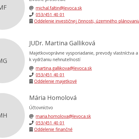
MF
michal.faltin@levoca.sk
053/451 40 01
Oddelenie investičnej činnosti, územného plánovani
JUDr. Martina Galliková
Majetkovoprávne vysporiadanie, prevody vlastníctva a 
k vydržaniu nehnuteľností
MG
martina.gallikova@levoca.sk
053/451 40 01
Oddelenie majetkové
Mária Homolová
Účtovníctvo
MH
maria.homolova@levoca.sk
053/451 40 01
Oddelenie finančné