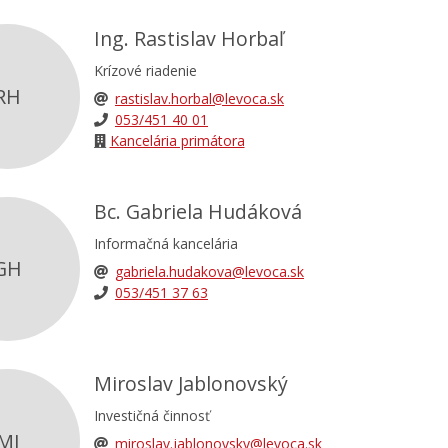
Ing. Rastislav Horbaľ
Krízové riadenie
RH
rastislav.horbal@levoca.sk
053/451 40 01
Kancelária primátora
Bc. Gabriela Hudáková
Informačná kancelária
GH
gabriela.hudakova@levoca.sk
053/451 37 63
Miroslav Jablonovský
Investičná činnosť
MJ
miroslav.jablonovsky@levoca.sk