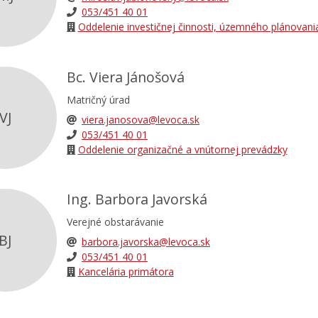
053/451 40 01
Oddelenie investičnej činnosti, územného plánovani
Bc. Viera Jánošová
Matričný úrad
VJ
viera.janosova@levoca.sk
053/451 40 01
Oddelenie organizačné a vnútornej prevádzky
Ing. Barbora Javorská
Verejné obstarávanie
BJ
barbora.javorska@levoca.sk
053/451 40 01
Kancelária primátora