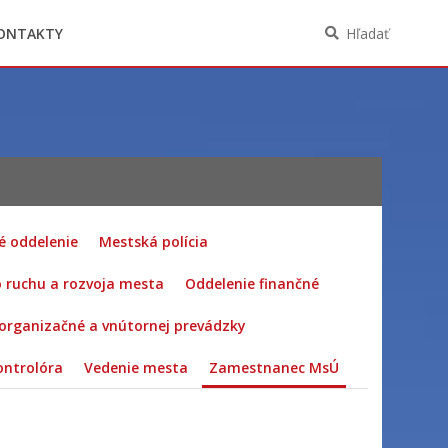
Oznámenia funkcií, zamestnaní, činností a
majetkových pomerov verejného funkcionára
ONTAKTY
Hľadať
é oddelenie
Mestská polícia
 ruchu a rozvoja mesta
Oddelenie finančné
organizačné a vnútornej prevádzky
ontrolóra
Vedenie mesta
Zamestnanec MsÚ