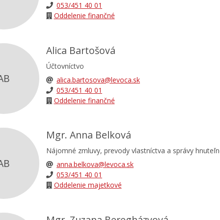
053/451 40 01
Oddelenie finančné
Alica Bartošová
Účtovníctvo
AB
alica.bartosova@levoca.sk
053/451 40 01
Oddelenie finančné
Mgr. Anna Belková
Nájomné zmluvy, prevody vlastníctva a správy hnuteľ
AB
anna.belkova@levoca.sk
053/451 40 01
Oddelenie majetkové
Mgr. Zuzana Beregházyová