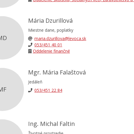
Mária Dzurillová
Miestne dane, poplatky
MD
maria.dzurillova@levoca.sk
053/451 40 01
Oddelenie finančné
Mgr. Mária Falaštová
Jedáleň
MF
053/451 22 84
Ing. Michal Faltin
Životné prostredie