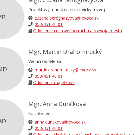
Projektový manažér, strategický rozvoj
ZB
zuzana.bereghazyova@levoca.sk
053/451 40 01
Oddelenie cestovného ruchu a rozvoja mesta
Mgr. Martin Drahomirecký
Vedúci oddelenia
MD
martin.drahomirecky@levoca.sk
053/451 40 01
Oddelenie majetkové
Mgr. Anna Dunčková
Sociálne veci
AD
anna.dunckova@levoca.sk
053/451 40 01
Oddelenie školstva, sociálnych vecí, zdravotníctvo a