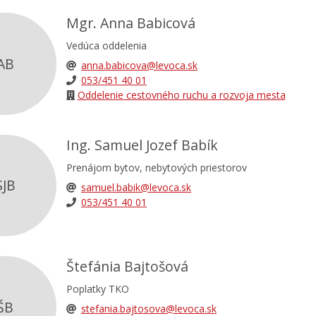
Mgr. Anna Babicová
Vedúca oddelenia
AB
anna.babicova@levoca.sk
053/451 40 01
Oddelenie cestovného ruchu a rozvoja mesta
Ing. Samuel Jozef Babík
Prenájom bytov, nebytových priestorov
SJB
samuel.babik@levoca.sk
053/451 40 01
Štefánia Bajtošová
Poplatky TKO
ŠB
stefania.bajtosova@levoca.sk