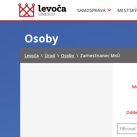
SAMOSPRÁVA
MESTSKÝ
Dokumenty mesta
Projekty
Doprava
Preskočiť
na
Osoby
obsah
Levoča
\
Úrad
\
Osoby
\
Zamestnanec MsÚ
Me
Oddel