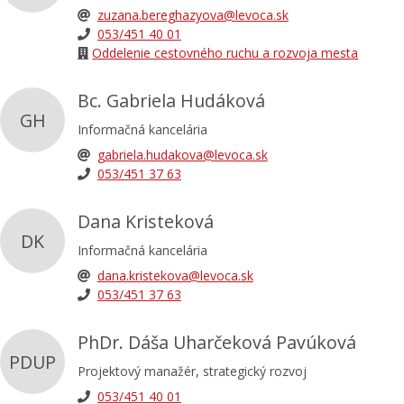
zuzana.bereghazyova@levoca.sk
053/451 40 01
Oddelenie cestovného ruchu a rozvoja mesta
Bc. Gabriela Hudáková
GH
Informačná kancelária
gabriela.hudakova@levoca.sk
053/451 37 63
Dana Kristeková
DK
Informačná kancelária
dana.kristekova@levoca.sk
053/451 37 63
PhDr. Dáša Uharčeková Pavúková
PDUP
Projektový manažér, strategický rozvoj
053/451 40 01