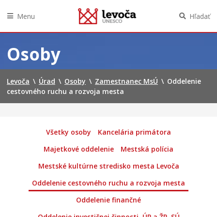
Menu
Hľadať
Preskočiť
na
Osoby
obsah
Levoča
\
Úrad
\
Osoby
\
Zamestnanec MsÚ
\
Oddelenie
cestovného ruchu a rozvoja mesta
Všetky osoby
Kancelária primátora
Majetkové oddelenie
Mestská polícia
Mestské kultúrne stredisko mesta Levoča
Oddelenie cestovného ruchu a rozvoja mesta
Oddelenie finančné
Oddelenie investičnej činnosti, ÚP a ŽP, SÚ