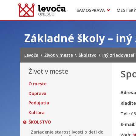
SAMOSPRÁVA
MESTSKÝ
Dokumenty mesta
Projekty
Doprava
Preskočiť
na
Základné školy – iný
obsah
Levoča
\
Život v meste
\
Školstvo
\
Iný zriaďovateľ
Život v meste
Spo
O meste
Adresa
Doprava
Podujatia
Riadite
Kultúra
Tel.:
05
ŠKOLSTVO
E-mail
Zariadenie starostlivosti o deti do
Web:
h