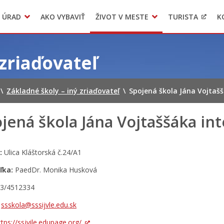
 ÚRAD
AKO VYBAVIŤ
ŽIVOT V MESTE
TURISTA
K
Transparentné mesto
Voľba hlavného kontrolóra mesta Levoča
LIMKA
 zriaďovateľ
\
Základné školy – iný zriaďovateľ
\
Spojená škola Jána Vojtaš
jená škola Jána Vojtaššáka in
:
Ulica Kláštorská č.24/A1
ľka:
PaedDr. Monika Husková
3/4512334
:
ssskola@sssijvle.edu.sk
ttps://ssjvile.edupage.org/