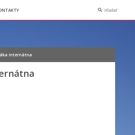
Oznámenia funkcií, zamestnaní, činností a
majetkových pomerov verejného funkcionára
ONTAKTY
Hľadať
šáka internátna
ternátna