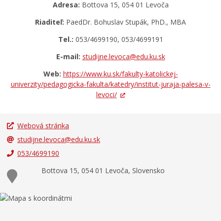
Adresa:
Bottova 15, 054 01 Levoča
Materské školy
Riaditeľ:
PaedDr. Bohuslav Stupák, PhD., MBA
Základné školy
Školské zariadenia
Tel.:
053/4699190, 053/4699191
Iný zriaďovateľ
E-mail:
studijne.levoca@edu.ku.sk
Šport
Web:
https://www.ku.sk/fakulty-katolickej-
univerzity/pedagogicka-fakulta/katedry/institut-juraja-palesa-v-
Sociálne služby
levoci/
LIMKA
LIMKA – rozhovory
Webová stránka
NEWSLETTER MESTA LEVOČA
studijne.levoca@edu.ku.sk
Levočský TV týždenník 29. týždeň
053/4699190
Pohotovostné kontakty
Bottova 15, 054 01 Levoča, Slovensko
Mestská polícia