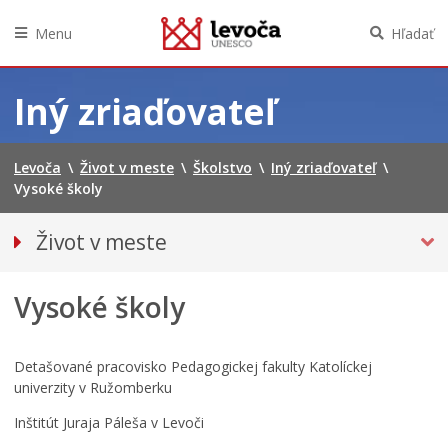
Menu
Hľadať
Preskočiť
na
Iný zriaďovateľ
obsah
Levoča
\
Život v meste
\
Školstvo
\
Iný zriaďovateľ
\
Vysoké školy
Život v meste
O meste
Vysoké školy
Doprava
Podujatia
Kultúra
Detašované pracovisko Pedagogickej fakulty Katolíckej
univerzity v Ružomberku
ŠKOLSTVO
Inštitút Juraja Páleša v Levoči
Zariadenie starostlivosti o deti do troch rokov veku
dieťaťa