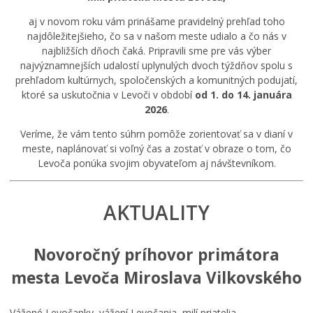
Šport
aj v novom roku vám prinášame pravidelný prehľad toho
Sociálne služby
najdôležitejšieho, čo sa v našom meste udialo a čo nás v
najbližších dňoch čaká. Pripravili sme pre vás výber
LIMKA
najvýznamnejších udalostí uplynulých dvoch týždňov spolu s
LIMKA – rozhovory
prehľadom kultúrnych, spoločenských a komunitných podujatí,
ktoré sa uskutočnia v Levoči v období
od 1. do 14. januára
NEWSLETTER MESTA LEVOČA
2026
.
Levočský TV týždenník 29. týždeň
Veríme, že vám tento súhrn pomôže zorientovať sa v dianí v
Pohotovostné kontakty
meste, naplánovať si voľný čas a zostať v obraze o tom, čo
Mestská polícia
Levoča ponúka svojim obyvateľom aj návštevníkom.
AKTUALITY
Novoročný príhovor primátora
mesta Levoča Miroslava Vilkovského
Vážené Levočanky, vážení Levočania, milí priatelia,