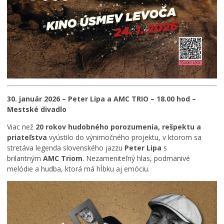
30. január 2026 – Peter Lipa a AMC TRIO – 18.00 hod –
Mestské divadlo
Viac než
20 rokov hudobného porozumenia, rešpektu a
priateľstva
vyústilo do výnimočného projektu, v ktorom sa
stretáva legenda slovenského jazzu
Peter Lipa
s
brilantným
AMC Triom
. Nezameniteľný hlas, podmanivé
melódie a hudba, ktorá má hĺbku aj emóciu.