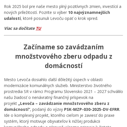
Rok 2025 bol pre naše mesto plný pozitívnych zmien, investícií a
nových príležitostí. Pozrite si výber
10 najvýznamnejších
udalostí
, ktoré posunuli Levoču opäť o krok vpred.
Viac sa dočítate
TU
Začíname so zavádzaním
množstvového zberu odpadu z
domácností
Mesto Levoča dosiahlo ďalší dôležitý úspech v oblasti
modernizácie komunálnych služieb. Ministerstvo životného
prostredia SR v rámci Programu Slovensko 2021 – 2027 schválilo
našu žiadosť o nenávratný finančný príspevok na
projekt
„Levoča – zavádzanie množstvového zberu z
domácností“
, podaný do výzvy
PSK-MZP-030-2025-DV-EFRR
.
Ide o komplexný projekt, ktorého cieľom je zaviesť do praxe
systém, ktorý motivuje obyvateľov k nižšej produkcii