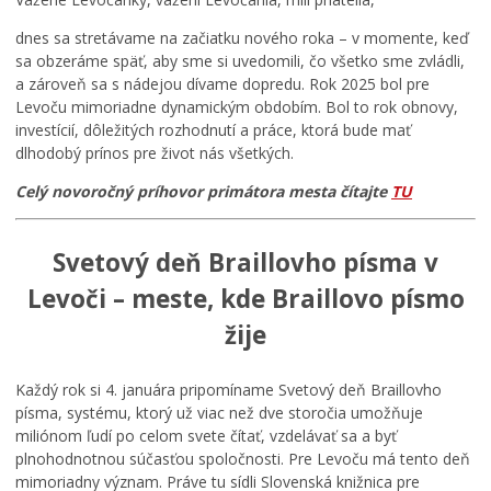
dnes sa stretávame na začiatku nového roka – v momente, keď
sa obzeráme späť, aby sme si uvedomili, čo všetko sme zvládli,
a zároveň sa s nádejou dívame dopredu. Rok 2025 bol pre
Levoču mimoriadne dynamickým obdobím. Bol to rok obnovy,
investícií, dôležitých rozhodnutí a práce, ktorá bude mať
dlhodobý prínos pre život nás všetkých.
Celý novoročný príhovor primátora mesta čítajte
TU
Svetový deň Braillovho písma v
Levoči – meste, kde Braillovo písmo
žije
Každý rok si 4. januára pripomíname Svetový deň Braillovho
písma, systému, ktorý už viac než dve storočia umožňuje
miliónom ľudí po celom svete čítať, vzdelávať sa a byť
plnohodnotnou súčasťou spoločnosti. Pre Levoču má tento deň
mimoriadny význam. Práve tu sídli Slovenská knižnica pre