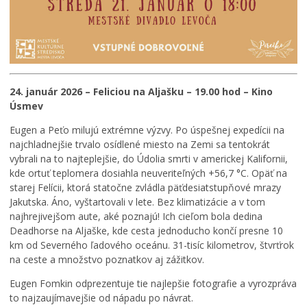
24. január 2026 – Feliciou na Aljašku – 19.00 hod – Kino
Úsmev
Eugen a Peťo milujú extrémne výzvy. Po úspešnej expedícii na
najchladnejšie trvalo osídlené miesto na Zemi sa tentokrát
vybrali na to najteplejšie, do Údolia smrti v americkej Kalifornii,
kde ortuť teplomera dosiahla neuveriteľných +56,7 °C. Opäť na
starej Felícii, ktorá statočne zvládla päťdesiatstupňové mrazy
Jakutska. Áno, vyštartovali v lete. Bez klimatizácie a v tom
najhrejivejšom aute, aké poznajú! Ich cieľom bola dedina
Deadhorse na Aljaške, kde cesta jednoducho končí presne 10
km od Severného ľadového oceánu. 31-tisíc kilometrov, štvrťrok
na ceste a množstvo poznatkov aj zážitkov.
Eugen Fomkin odprezentuje tie najlepšie fotografie a vyrozpráva
to najzaujímavejšie od nápadu po návrat.