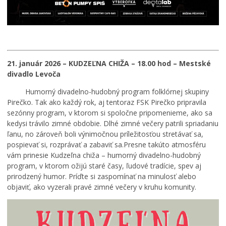
21. január 2026 – KUDZEĽNA CHIŽA – 18.00 hod – Mestské
divadlo Levoča
Humorný divadelno-hudobný program folklórnej skupiny
Pirečko. Tak ako každý rok, aj tentoraz FSK Pirečko pripravila
sezónny program, v ktorom si spoločne pripomenieme, ako sa
kedysi trávilo zimné obdobie. Dlhé zimné večery patrili spriadaniu
ľanu, no zároveň boli výnimočnou príležitosťou stretávať sa,
pospievať si, rozprávať a zabaviť sa.Presne takúto atmosféru
vám prinesie Kudzeľna chiža – humorný divadelno-hudobný
program, v ktorom ožijú staré časy, ľudové tradície, spev aj
prirodzený humor. Príďte si zaspomínať na minulosť alebo
objaviť, ako vyzerali pravé zimné večery v kruhu komunity.