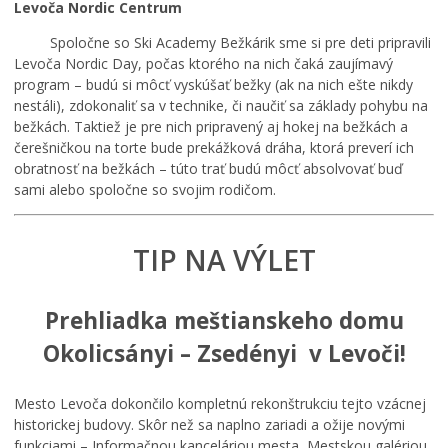
Levoča Nordic Centrum
Spoločne so Ski Academy Bežkárik sme si pre deti pripravili
Levoča Nordic Day, počas ktorého na nich čaká zaujímavý
program – budú si môcť vyskúšať bežky (ak na nich ešte nikdy
nestáli), zdokonaliť sa v technike, či naučiť sa základy pohybu na
bežkách. Taktiež je pre nich pripravený aj hokej na bežkách a
čerešničkou na torte bude prekážková dráha, ktorá preverí ich
obratnosť na bežkách – túto trať budú môcť absolvovať buď
sami alebo spoločne so svojim rodičom.
TIP NA VÝLET
Prehliadka meštianskeho domu
Okolicsányi – Zsedényi v Levoči!
Mesto Levoča dokončilo kompletnú rekonštrukciu tejto vzácnej
historickej budovy. Skôr než sa naplno zariadi a ožije novými
funkciami – Informačnou kanceláriou mesta, Mestskou galériou