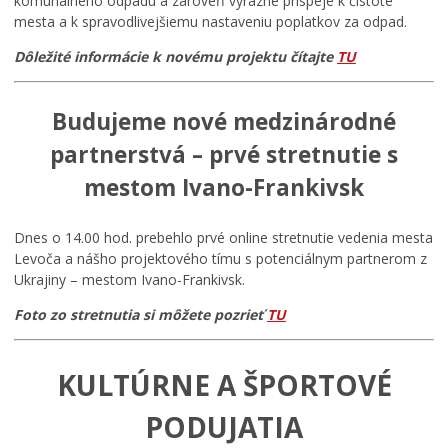
komunálneho odpadu a zároveň výrazne prispeje k čistote
mesta a k spravodlivejšiemu nastaveniu poplatkov za odpad.
Dôležité informácie k novému projektu čítajte
TU
Budujeme nové medzinárodné
partnerstvá – prvé stretnutie s
mestom Ivano-Frankivsk
Dnes o 14.00 hod. prebehlo prvé online stretnutie vedenia mesta
Levoča a nášho projektového tímu s potenciálnym partnerom z
Ukrajiny – mestom Ivano-Frankivsk.
Foto zo stretnutia si môžete pozrieť
TU
KULTÚRNE A ŠPORTOVÉ
PODUJATIA