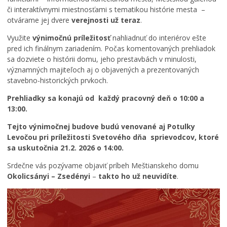
či interaktívnymi miestnosťami s tematikou histórie mesta –
otvárame jej dvere
verejnosti už teraz
.
Využite
výnimočnú príležitosť
nahliadnuť do interiérov ešte
pred ich finálnym zariadením. Počas komentovaných prehliadok
sa dozviete o histórii domu, jeho prestavbách v minulosti,
významných majiteľoch aj o objavených a prezentovaných
stavebno-historických prvkoch.
Prehliadky sa konajú od každý pracovný deň o 10:00 a
13:00.
Tejto výnimočnej budove budú venované aj Potulky
Levočou pri príležitosti Svetového dňa sprievodcov, ktoré
sa uskutočnia 21.2. 2026 o 14:00.
Srdečne vás pozývame objaviť príbeh Meštianskeho domu
Okolicsányi – Zsedényi
–
takto ho už neuvidíte
.