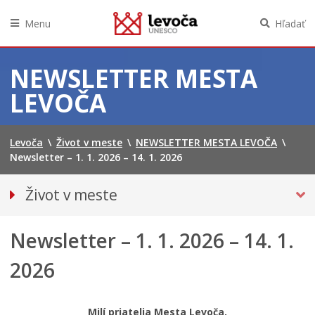
Menu
Hľadať
Preskočiť
na
NEWSLETTER MESTA
obsah
LEVOČA
Levoča
\
Život v meste
\
NEWSLETTER MESTA LEVOČA
\
Newsletter – 1. 1. 2026 – 14. 1. 2026
Život v meste
O meste
Newsletter – 1. 1. 2026 – 14. 1.
Doprava
Podujatia
2026
Kultúra
Školstvo
Milí priatelia Mesta Levoča,