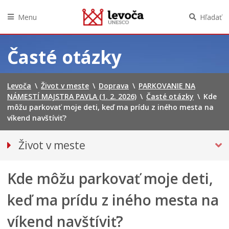
Menu
Hľadať
Preskočiť
na
Časté otázky
obsah
Levoča
\
Život v meste
\
Doprava
\
PARKOVANIE NA
NÁMESTÍ MAJSTRA PAVLA (1. 2. 2026)
\
Časté otázky
\
Kde
môžu parkovať moje deti, keď ma prídu z iného mesta na
víkend navštíviť?
Život v meste
O meste
Kde môžu parkovať moje deti,
DOPRAVA
Mestská hromadná doprava
keď ma prídu z iného mesta na
PARKOVANIE NA NÁMESTÍ MAJSTRA PAVLA (1. 2. 2026)
víkend navštíviť?
Návštevnícke parkovanie