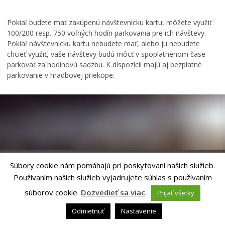
Parkovacie karty
SMS Parking
Pokiaľ budete mať zakúpenú návštevnícku kartu, môžete využiť
100/200 resp. 750 voľných hodín parkovania pre ich návštevy.
Dokumenty na stiahnutie
Pokiaľ návštevnícku kartu nebudete mať, alebo ju nebudete
Cenník parkovného
chcieť využiť, vaše návštevy budú môcť v spoplatnenom čase
Aktuálne
parkovať za hodinovú sadzbu. K dispozícii majú aj bezplatné
parkovanie v hradbovej priekope.
Kontakty
Časté otázky
Podujatia
Kultúra
Školstvo
Šport
Súbory cookie nám pomáhajú pri poskytovaní našich služieb.
Sociálne služby
Používaním našich služieb vyjadrujete súhlas s používaním
Riešenie
ANTIK SMART CITY
| Technický prevádzkovateľ – MVI
LIMKA
Technology, s.r.o.
súborov cookie.
Dozvedieť sa viac
.
Prijať všetky
Správca webového sídla: Mesto Levoča, Námestie Majstra Pavla 4, 054 01
LIMKA – rozhovory
Levoča,
webmaster@levoca.sk
|
Vyhlásenie o prístupnosti
|
Ochrana
Odmietnuť
Nastavenie
osobných údajov
NEWSLETTER MESTA LEVOČA