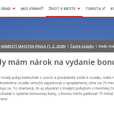
 ÚRAD
AKO VYBAVIŤ
ŽIVOT V MESTE
TURISTA
K
Transparentné mesto
Voľba hlavného kontrolóra mesta Levoča
LIMKA
NÁMESTÍ MAJSTRA PAVLA (1. 2. 2026)
\
Časté otázky
\
Kedy má
y mám nárok na vydanie bonu
 trvalý pobyt kdekoľvek v Levoči a preukážete vzťah k vozidlu, máte 
konkrétne vozidlo umožní zaparkovať v spoplatnenej zóne na 75 min
ujú sa. To znamená, že aj obyvateľ s trvalým pobytom v mestskej čast
žiadať o vydanie bonusovej karty, s ktorou môže parkovať 75 minút 
nené.