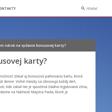
Oznámenia funkcií, zamestnaní, činností a
majetkových pomerov verejného funkcionára
ONTAKTY
Hľadať
m nárok na vydanie bonusovej karty?
sovej karty?
možnosť získať aj bonusovú parkovaciu kartu, ktorá
út denne. Voľné minúty sa obnovujú každý deň,
i, kde zatiaľ nie je spustená žiadna regulovaná zóna,
denne na Námestí Majstra Pavla, ktoré je