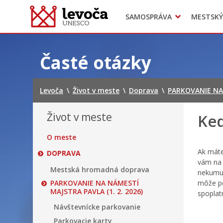
SAMOSPRÁVA
MESTSKÝ
Dokumenty mesta
Projekty
Doprava
Preskočiť
na
Časté otázky
obsah
Levoča
\
Život v meste
\
Doprava
\
PARKOVANIE NA 
Život v meste
Ked
O meste
Ak máte
DOPRAVA
vám na 
Mestská hromadná doprava
nekumul
PARKOVANIE NA NÁMESTÍ
môže po
MAJSTRA PAVLA (1. 2. 2026)
spoplat
Návštevnícke parkovanie
Parkovacie karty