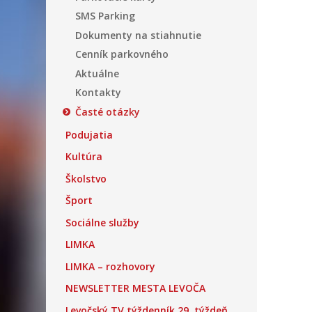
SMS Parking
Dokumenty na stiahnutie
Cenník parkovného
Aktuálne
Kontakty
Časté otázky
Podujatia
Kultúra
Školstvo
Šport
Sociálne služby
LIMKA
LIMKA – rozhovory
NEWSLETTER MESTA LEVOČA
Levočský TV týždenník 29. týždeň