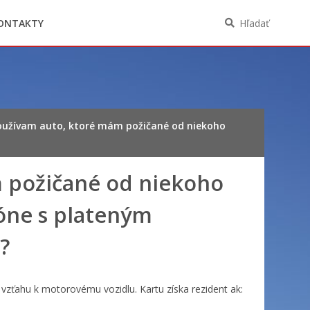
Oznámenia funkcií, zamestnaní, činností a
majetkových pomerov verejného funkcionára
ONTAKTY
Hľadať
oužívam auto, ktoré mám požičané od niekoho
 požičané od niekoho
óne s plateným
?
vzťahu k motorovému vozidlu. Kartu získa rezident ak: