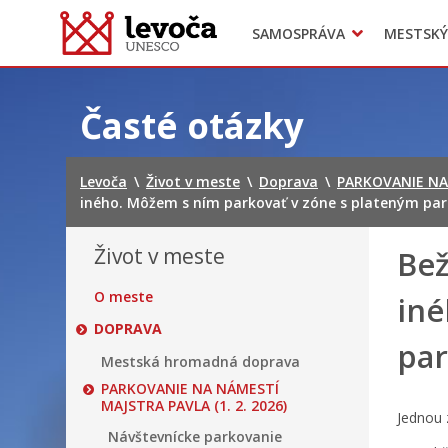
SAMOSPRÁVA
MESTSKÝ
Dokumenty mesta
Projekty
Doprava
Preskočiť
na
Časté otázky
obsah
Levoča
\
Život v meste
\
Doprava
\
PARKOVANIE NA 
iného. Môžem s ním parkovať v zóne s plateným pa
Život v meste
Bež
O meste
iné
DOPRAVA
par
Mestská hromadná doprava
PARKOVANIE NA NÁMESTÍ
MAJSTRA PAVLA (1. 2. 2026)
Jednou 
Návštevnícke parkovanie