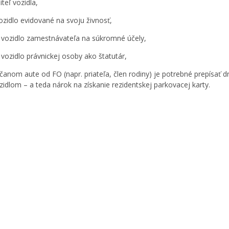
iteľ vozidla,
zidlo evidované na svoju živnosť,
 vozidlo zamestnávateľa na súkromné účely,
 vozidlo právnickej osoby ako štatutár,
čanom aute od FO (napr. priateľa, člen rodiny) je potrebné prepísať d
zidlom – a teda nárok na získanie rezidentskej parkovacej karty.