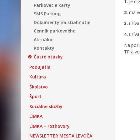
1.
je drž
Parkovacie karty
2.
má vo
SMS Parking
Dokumenty na stiahnutie
3.
užíva
Cenník parkovného
4.
užíva
Aktuálne
Na poži
Kontakty
TP a vo
Časté otázky
Podujatia
Kultúra
Školstvo
Šport
Sociálne služby
LIMKA
LIMKA – rozhovory
NEWSLETTER MESTA LEVOČA