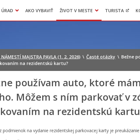
 ÚRAD
AKO VYBAVIŤ
ŽIVOT V MESTE
TURISTA
K
Transparentné mesto
Voľba hlavného kontrolóra mesta Levoča
LIMKA
NÁMESTÍ MAJSTRA PAVLA (1. 2. 2026)
\
Časté otázky
\
Bežne p
rkovaním na rezidentskú kartu?
ne používam auto, ktoré mám
ho. Môžem s ním parkovať v z
kovaním na rezidentskú kartu
z podmienok na vydanie rezidentskej parkovacej karty je preukázanie 