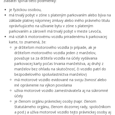
žiadateľ spĺňal tieto podmienky:
SMS Parking
je fyzickou osobou,
Dokumenty na stiahnutie
má trvalý pobyt v zóne s plateným parkovaním alebo býva na
Cenník parkovného
základe platnej nájomnej zmluvy alebo iného právneho titulu
oprávňujúceho na užívanie bytu v zóne s plateným
Aktuálne
parkovaním a zároveň má trvalý pobyt v meste Levoča,
Kontakty
má vzťah k motorovému vozidlu priradenému k parkovacej
Časté otázky
karte, to znamená, že:
je držiteľom motorového vozidla (v prípade, ak je
Podujatia
držiteľom motorového vozidla jeden z manželov,
Kultúra
považuje sa za držiteľa vozidla na účely vydávania
parkovacej karty počas trvania manželstva, aj druhý z
Školstvo
manželov bez ohľadu na skutočnosť, či vozidlo patrí do
Šport
bezpodielového spoluvlastníctva manželov)
má motorové vozidlo evidované na svoju živnosť alebo
Sociálne služby
iné oprávnenie na výkon povolania
LIMKA
užíva motorové vozidlo zamestnávateľa aj na súkromné
účely
LIMKA – rozhovory
je členom orgánu právnickej osoby (napr. členom
NEWSLETTER MESTA LEVOČA
štatutárneho orgánu, členom dozornej rady, spoločníkom
a pod.) a užíva motorové vozidlo tejto právnickej osoby aj
Levočský TV týždenník 29. týždeň