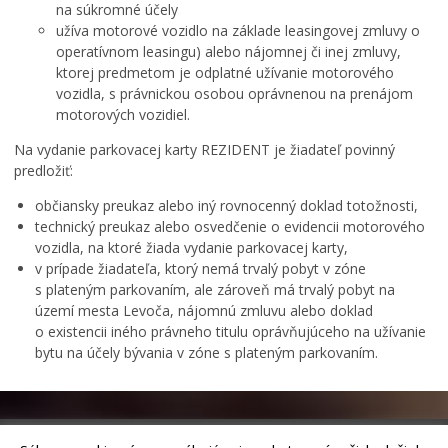
na súkromné účely
Pohotovostné kontakty
užíva motorové vozidlo na základe leasingovej zmluvy o
operatívnom leasingu) alebo nájomnej či inej zmluvy,
Mestská polícia
ktorej predmetom je odplatné užívanie motorového
vozidla, s právnickou osobou oprávnenou na prenájom
motorových vozidiel.
Na vydanie parkovacej karty REZIDENT je žiadateľ povinný
predložiť:
občiansky preukaz alebo iný rovnocenný doklad totožnosti,
technický preukaz alebo osvedčenie o evidencii motorového
vozidla, na ktoré žiada vydanie parkovacej karty,
v prípade žiadateľa, ktorý nemá trvalý pobyt v zóne
s plateným parkovaním, ale zároveň má trvalý pobyt na
území mesta Levoča, nájomnú zmluvu alebo doklad
o existencii iného právneho titulu oprávňujúceho na užívanie
bytu na účely bývania v zóne s plateným parkovaním.