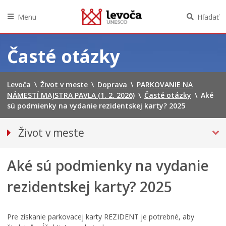
Menu
Hľadať
Preskočiť
na
Časté otázky
obsah
Levoča
\
Život v meste
\
Doprava
\
PARKOVANIE NA
NÁMESTÍ MAJSTRA PAVLA (1. 2. 2026)
\
Časté otázky
\
Aké
sú podmienky na vydanie rezidentskej karty? 2025
Život v meste
O meste
Aké sú podmienky na vydanie
DOPRAVA
Mestská hromadná doprava
rezidentskej karty? 2025
PARKOVANIE NA NÁMESTÍ MAJSTRA PAVLA (1. 2. 2026)
Návštevnícke parkovanie
Pre získanie parkovacej karty REZIDENT je potrebné, aby
Parkovacie karty