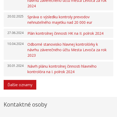
návrhu záverečného účtu mesta Levoča za rok
Zmluvy, faktúry a objednávky
2024
Oznamy
20.02.2025
Správa o výsledku kontroly prevodov
Výberové konania
nehnuteľného majetku nad 20 000 eur
Voľba hlavného kontrolóra mesta Levoča
27.06.2024
Plán kontrolnej činnosti HK na II. polrok 2024
Ochrana osobných údajov
Úradné hodiny pre styk s verejnosťou
10.04.2024
Odborné stanovisko hlavnej kontrolórky k
návrhu záverečného účtu Mesta Levoča za rok
2023
30.01.2024
Návrh plánu kontrolnej činnosti hlavného
kontrolóra na I. polrok 2024
Ďalšie oznamy
Kontaktné osoby