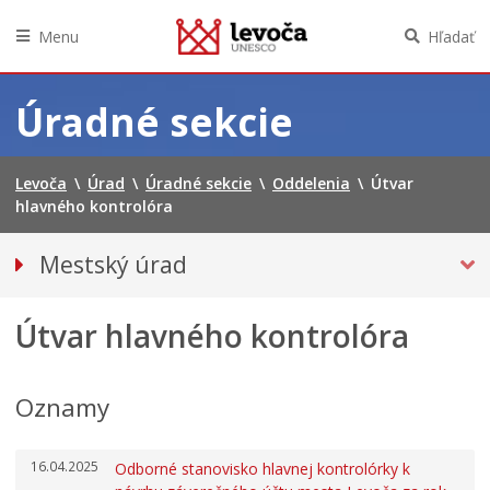
Menu
Hľadať
Preskočiť
na
Úradné sekcie
obsah
Levoča
\
Úrad
\
Úradné sekcie
\
Oddelenia
\
Útvar
hlavného kontrolóra
Mestský úrad
Kancelária primátora
Útvar hlavného kontrolóra
Prednosta mestského úradu
Oddelenia
Klientske centrum
Oznamy
Projekty
Tlačivá a agendy
16.04.2025
Odborné stanovisko hlavnej kontrolórky k