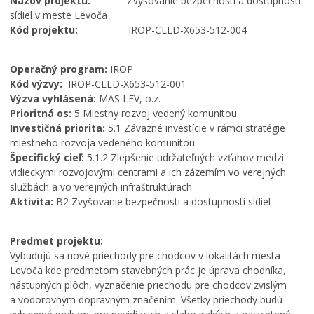
Názov projektu:
Zvyšovanie bezpečnosti a dostupnosti
sídiel v meste Levoča
Kód projektu:
IROP-CLLD-X653-512-004
Operačný program:
IROP
Kód výzvy:
IROP-CLLD-X653-512-001
Výzva vyhlásená:
MAS LEV, o.z.
Prioritná os:
5 Miestny rozvoj vedený komunitou
Investičná priorita:
5.1 Záväzné investície v rámci stratégie
miestneho rozvoja vedeného komunitou
Špecifický cieľ:
5.1.2 Zlepšenie udržateľných vzťahov medzi
vidieckymi rozvojovými centrami a ich zázemím vo verejných
službách a vo verejných infraštruktúrach
Aktivita:
B2 Zvyšovanie bezpečnosti a dostupnosti sídiel
Predmet projektu:
Vybudujú sa nové priechody pre chodcov v lokalitách mesta
Levoča kde predmetom stavebných prác je úprava chodníka,
nástupných plôch, vyznačenie priechodu pre chodcov zvislým
a vodorovným dopravným značením. Všetky priechody budú