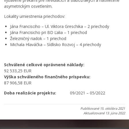
vybavené prvkami pre nevidiacich a slabozrakých a nasvietené
asymetrickým osvetlením.
Lokality umiestnenia priechodov:
Jána Francisciho – Ul. Viktora Greschika – 2 priechody
Jána Francisicho pri BD Ľalia – 1 priechod
Železničný riadok – 1 priechod
Michala Hlaváčka – Sídlisko Rozvoj – 4 priechody
Schválené celkové oprávnené náklady:
92 533,25 EUR
Výška schváleného finančného príspevku:
87 906,58 EUR
Doba realizácie projektu:
09/2021 – 05/2022
Publikované
15. októbra 2021
Aktualizované
13. júna 2022