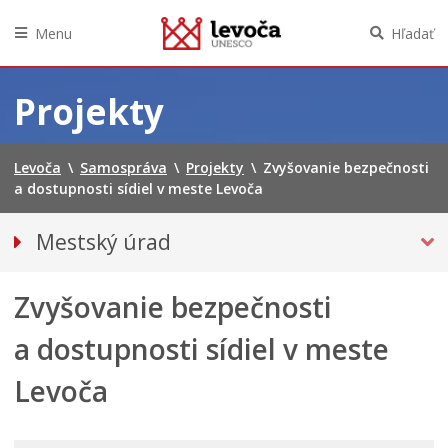
Menu
Hľadať
Preskočiť
na
Projekty
obsah
Levoča
\
Samospráva
\
Projekty
\
Zvyšovanie bezpečnosti
a dostupnosti sídiel v meste Levoča
Mestský úrad
Kancelária primátora
Zvyšovanie bezpečnosti
Prednosta mestského úradu
Oddelenia
a dostupnosti sídiel v meste
Klientske centrum
Levoča
PROJEKTY
PRIPRAVOVANÉ PROJEKTY NA VEREJNÉ
PRIPOMIENKOVANIE