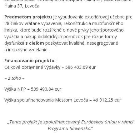
Haina 37, Levoča
Predmetom projektu
je vybudovanie exteriérovej učebne pre
28 žiakov vrátane vybavenia, rekonštrukcia multifunkčného
ihriska, ktoré bude rozšírené o nové prvky jeho športového
využitia a nákup didaktických pomôcok pre rôzne formy
dysfunkcii
s cieľom
poskytovať kvalitné, nesegregované
a inkluzívne vzdelanie.
Financovanie projektu:
Celkové oprávnené výdavky – 586 403,09 eur
– z toho –
Výška NFP – 539 490,84 eur
Výška spolufinancovania Mestom Levoča – 46 912,25 eur
„
Tento projekt je spolufinancovaný Európskou úniou v rámci
Programu Slovensko.
“