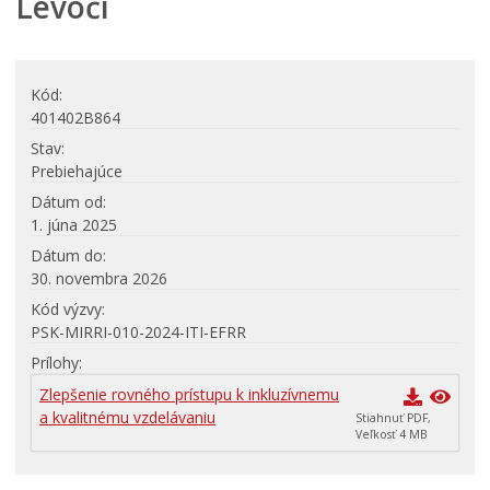
Levoči
PRIPRAVOVANÉ PROJEKTY NA VEREJNÉ
PRIPOMIENKOVANIE
Tlačivá a agendy
Zmluvy, faktúry a objednávky
Kód
401402B864
Oznamy
Stav
Výberové konania
Prebiehajúce
Voľba hlavného kontrolóra mesta Levoča
Dátum od
1. júna 2025
Ochrana osobných údajov
Dátum do
Úradné hodiny pre styk s verejnosťou
30. novembra 2026
Kód výzvy
PSK-MIRRI-010-2024-ITI-EFRR
Prílohy
Zlepšenie rovného prístupu k inkluzívnemu
a kvalitnému vzdelávaniu
Stiahnuť PDF,
Veľkosť 4 MB