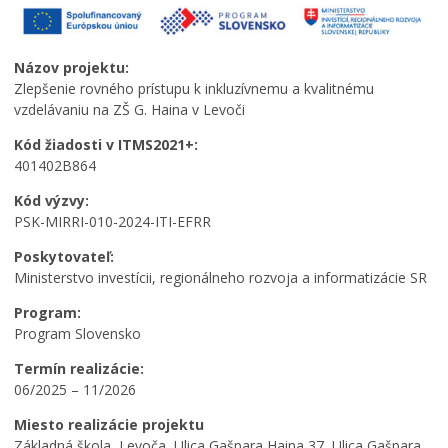
Názov projektu:
Zlepšenie rovného prístupu k inkluzívnemu a kvalitnému
vzdelávaniu na ZŠ G. Haina v Levoči
Kód žiadosti v ITMS2021+:
401402B864
Kód výzvy:
PSK-MIRRI-010-2024-ITI-EFRR
Poskytovateľ:
Ministerstvo investícii, regionálneho rozvoja a informatizácie SR
Program:
Program Slovensko
Termín realizácie:
06/2025 – 11/2026
Miesto realizácie projektu
Základná škola Levoča, Ulica Gašpara Haina 37, Ulica Gašpara