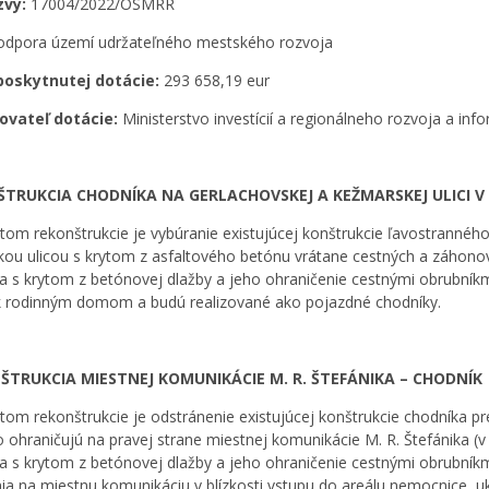
zvy:
17004/2022/OSMRR
dpora území udržateľného mestského rozvoja
poskytnutej dotácie:
293 658,19 eur
ovateľ dotácie:
Ministerstvo investícií a regionálneho rozvoja a info
TRUKCIA CHODNÍKA NA GERLACHOVSKEJ A KEŽMARSKEJ ULICI V 
om rekonštrukcie je vybúranie existujúcej konštrukcie ľavostranného
ou ulicou s krytom z asfaltového betónu vrátane cestných a záhonov
a s krytom z betónovej dlažby a jeho ohraničenie cestnými obrubníkmi
k rodinným domom a budú realizované ako pojazdné chodníky.
TRUKCIA MIESTNEJ KOMUNIKÁCIE M. R. ŠTEFÁNIKA – CHODNÍK
om rekonštrukcie je odstránenie existujúcej konštrukcie chodníka pr
o ohraničujú na pravej strane miestnej komunikácie M. R. Štefánika (v
a s krytom z betónovej dlažby a jeho ohraničenie cestnými obrubníkmi
ia na miestnu komunikáciu v blízkosti vstupu do areálu nemocnice, uk