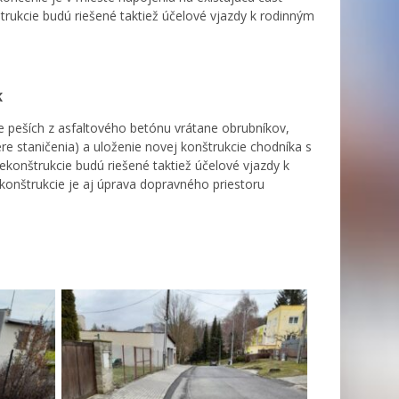
rukcie budú riešené taktiež účelové vjazdy k rodinným
K
e peších z asfaltového betónu vrátane obrubníkov,
re staničenia) a uloženie novej konštrukcie chodníka s
ekonštrukcie budú riešené taktiež účelové vjazdy k
nštrukcie je aj úprava dopravného priestoru