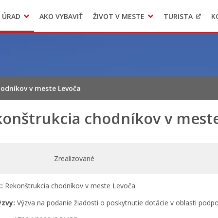
 ÚRAD
AKO VYBAVIŤ
ŽIVOT V MESTE
TURISTA
K
Transparentné mesto
Voľba hlavného kontrolóra mesta Levoča
LIMKA
hodníkov v meste Levoča
onštrukcia chodníkov v mest
Zrealizované
:
Rekonštrukcia chodníkov v meste Levoča
ýzvy:
Výzva na podanie žiadosti o poskytnutie dotácie v oblasti podp