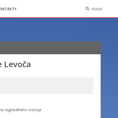
Oznámenia funkcií, zamestnaní, činností a
majetkových pomerov verejného funkcionára
ONTAKTY
Hľadať
e Levoča
ory regionálneho rozvoja