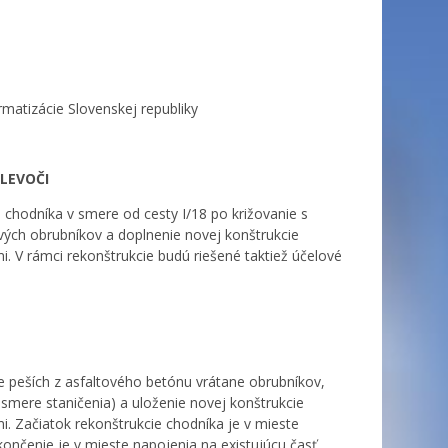
rmatizácie Slovenskej republiky
LEVOČI
 chodníka v smere od cesty I/18 po križovanie s
ých obrubníkov a doplnenie novej konštrukcie
. V rámci rekonštrukcie budú riešené taktiež účelové
e peších z asfaltového betónu vrátane obrubníkov,
 smere staničenia) a uloženie novej konštrukcie
. Začiatok rekonštrukcie chodníka je v mieste
ončenie je v mieste napojenia na existujúcu časť