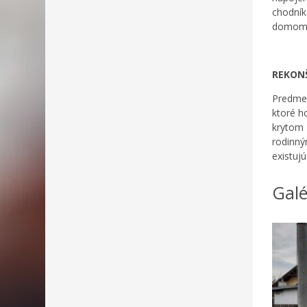
chodník
domom a
REKONŠ
Predmet
ktoré h
krytom 
rodinný
existujú
Galé