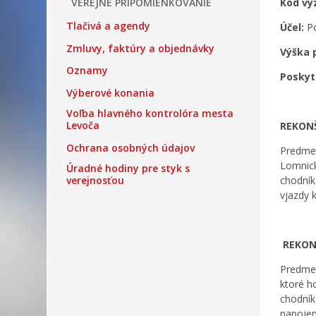
VEREJNÉ PRIPOMIENKOVANIE
Kód vý
Tlačivá a agendy
Účel:
Po
Zmluvy, faktúry a objednávky
Výška 
Oznamy
Poskyt
Výberové konania
Voľba hlavného kontrolóra mesta
Levoča
REKONŠ
Ochrana osobných údajov
Predmet
Lomnick
Úradné hodiny pre styk s
verejnosťou
chodník
vjazdy 
REKONŠ
Predmet
ktoré h
chodník
napojen