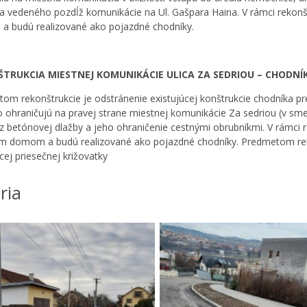
a vedeného pozdĺž komunikácie na Ul. Gašpara Haina. V rámci rekonšt
 budú realizované ako pojazdné chodníky.
TRUKCIA MIESTNEJ KOMUNIKÁCIE ULICA ZA SEDRIOU – CHODNÍ
om rekonštrukcie je odstránenie existujúcej konštrukcie chodníka pr
o ohraničujú na pravej strane miestnej komunikácie Za sedriou (v sme
z betónovej dlažby a jeho ohraničenie cestnými obrubníkmi. V rámci r
m domom a budú realizované ako pojazdné chodníky. Predmetom reko
cej priesečnej križovatky
ria