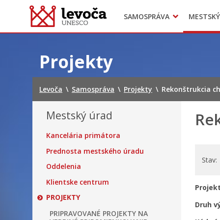
SAMOSPRÁVA
MESTSKÝ
Dokumenty mesta
Projekty
Doprava
Preskočiť
na
Projekty
obsah
Levoča
\
Samospráva
\
Projekty
\
Rekonštrukcia c
Mestský úrad
Rek
Kancelária primátora
Prednosta mestského úradu
Stav
Oddelenia
Klientske centrum
Projekt
PROJEKTY
Druh v
PRIPRAVOVANÉ PROJEKTY NA