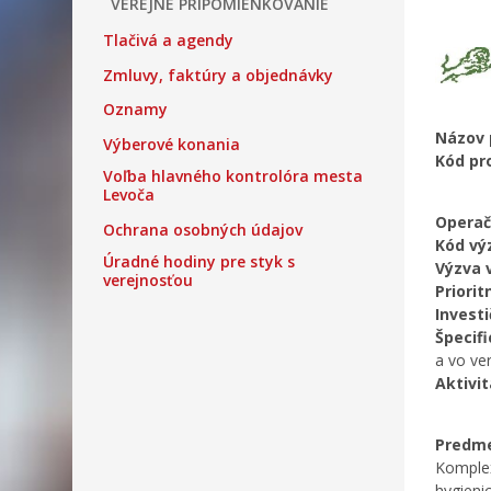
VEREJNÉ PRIPOMIENKOVANIE
Tlačivá a agendy
Zmluvy, faktúry a objednávky
Oznamy
Názo
Výberové konania
Kód pr
Voľba hlavného kontrolóra mesta
Levoča
Operač
Ochrana osobných údajov
Kód vý
Úradné hodiny pre styk s
Výzva 
verejnosťou
Priorit
Investi
Špecifi
a vo ve
Aktivi
Predme
Komplex
hygieni