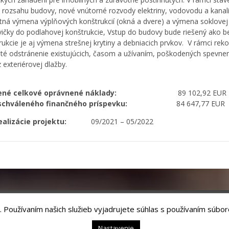
 rozsahu budovy, nové vnútorné rozvody elektriny, vodovodu a kanali
ná výmena výplňových konštrukcií (okná a dvere) a výmena soklovej 
vičky do podlahovej konštrukcie, Vstup do budovy bude riešený ako 
rukcie je aj výmena strešnej krytiny a debniacich prvkov. V rámci re
té odstránenie existujúcich, časom a užívaním, poškodených spevne
 exteriérovej dlažby.
álené celkové oprávnené náklady:
89 102,92 EUR
schváleného finančného príspevku:
84 647,77 EUR
realizácie projektu:
09/2021 – 05/2022
. Používaním našich služieb vyjadrujete súhlas s používaním súbor
chnology, s.r.o.
Nastavenie