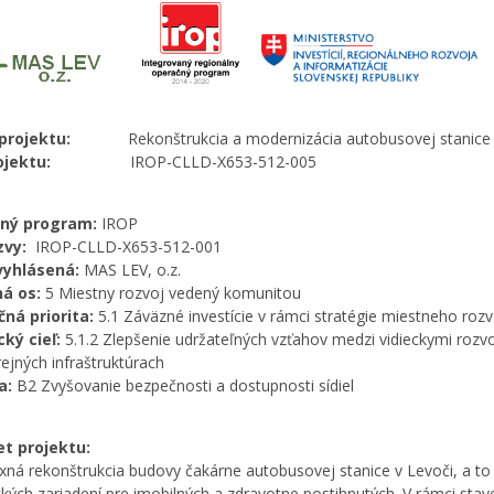
v projektu:
Rekonštrukcia a modernizácia autobusovej stanice 
ojektu:
IROP-CLLD-X653-512-005
ný program:
IROP
zvy:
IROP-CLLD-X653-512-001
vyhlásená:
MAS LEV, o.z.
ná os:
5 Miestny rozvoj vedený komunitou
čná priorita:
5.1 Záväzné investície v rámci stratégie miestneho ro
cký cieľ:
5.1.2 Zlepšenie udržateľných vzťahov medzi vidieckymi roz
rejných infraštruktúrach
ta:
B2 Zvyšovanie bezpečnosti a dostupnosti sídiel
t projektu:
ná rekonštrukcia budovy čakárne autobusovej stanice v Levoči, a to
ckých zariadení pre imobilných a zdravotne postihnutých. V rámci st