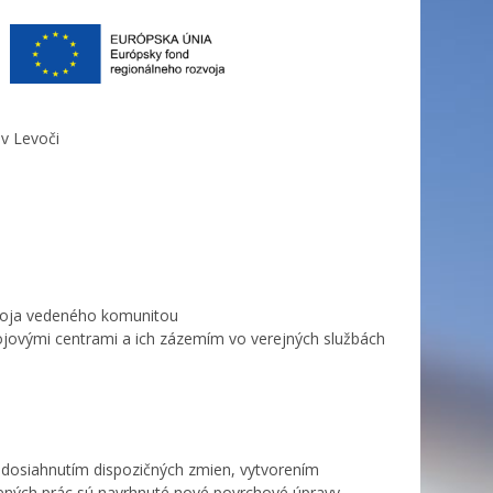
v Levoči
zvoja vedeného komunitou
vojovými centrami a ich zázemím vo verejných službách
 dosiahnutím dispozičných zmien, vytvorením
avených prác sú navrhnuté nové povrchové úpravy