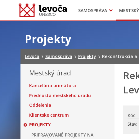
SAMOSPRÁVA
MESTSKÝ
Dokumenty mesta
Projekty
Doprava
Preskočiť
na
Projekty
obsah
Levoča
\
Samospráva
\
Projekty
\
Rekonštrukcia a 
Mestský úrad
Rek
Kancelária primátora
Lev
Prednosta mestského úradu
Oddelenia
Klientske centrum
Kód
Stav
PROJEKTY
PRIPRAVOVANÉ PROJEKTY NA