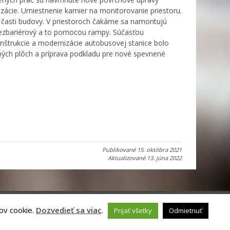
zácie. Umiestnenie kamier na monitorovanie priestoru.
časti budovy. V priestoroch čakárne sa namontujú
bezbariérový a to pomocou rampy. Súčasťou
konštrukcie a modernizácie autobusovej stanice bolo
ných plôch a príprava podkladu pre nové spevnené
Publikované
15. októbra 2021
Aktualizované
13. júna 2022
ov cookie.
Dozvedieť sa viac
.
Prijať všetky
Odmietnuť