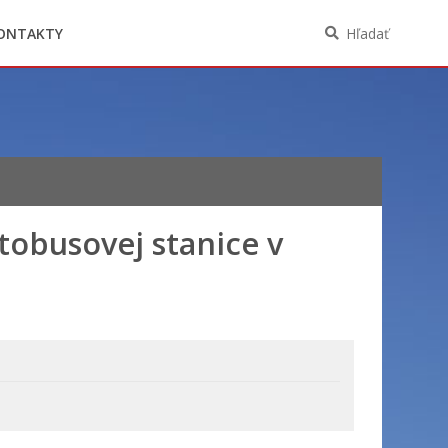
Oznámenia funkcií, zamestnaní, činností a
majetkových pomerov verejného funkcionára
ONTAKTY
Hľadať
tobusovej stanice v