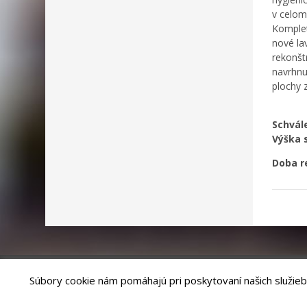
v celom
Komplet
nové la
rekonšt
navrhnu
plochy z
Schv
Výška 
Doba 
Súbory cookie nám pomáhajú pri poskytovaní našich služieb
Riešenie
ANTIK SMART CITY
| Technický prevádzkovateľ – MVI Te