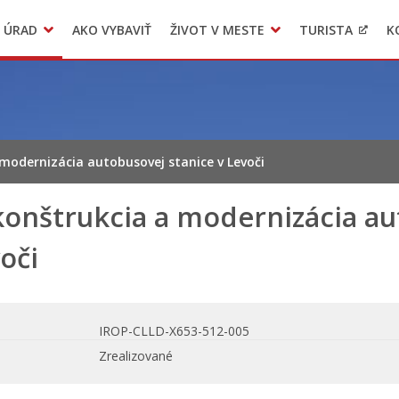
 ÚRAD
AKO VYBAVIŤ
ŽIVOT V MESTE
TURISTA
K
Transparentné mesto
Voľba hlavného kontrolóra mesta Levoča
LIMKA
modernizácia autobusovej stanice v Levoči
onštrukcia a modernizácia au
oči
IROP-CLLD-X653-512-005
Zrealizované