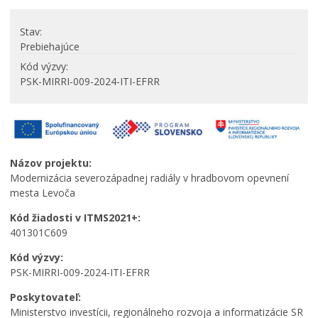
PRIPRAVOVANÉ PROJEKTY NA VEREJNÉ
PRIPOMIENKOVANIE
Stav
Tlačivá a agendy
Prebiehajúce
Zmluvy, faktúry a objednávky
Kód výzvy
Oznamy
PSK-MIRRI-009-2024-ITI-EFRR
Výberové konania
Voľba hlavného kontrolóra mesta Levoča
Ochrana osobných údajov
Názov projektu:
Úradné hodiny pre styk s verejnosťou
Modernizácia severozápadnej radiály v hradbovom opevnení
mesta Levoča
Kód žiadosti v ITMS2021+:
401301C609
Kód výzvy:
PSK-MIRRI-009-2024-ITI-EFRR
Poskytovateľ:
Ministerstvo investícii, regionálneho rozvoja a informatizácie SR