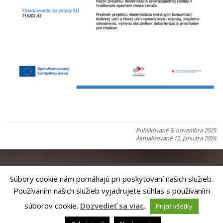
Publikované
3. novembra 2025
Aktualizované
12. januára 2026
Súbory cookie nám pomáhajú pri poskytovaní našich služieb.
Používaním našich služieb vyjadrujete súhlas s používaním
Riešenie
ANTIK SMART CITY
| Technický prevádzkovateľ – MVI
Technology, s.r.o.
súborov cookie.
Dozvedieť sa viac
.
Prijať všetky
Správca webového sídla: Mesto Levoča, Námestie Majstra Pavla 4, 054 01
Levoča,
webmaster@levoca.sk
|
Vyhlásenie o prístupnosti
|
Ochrana