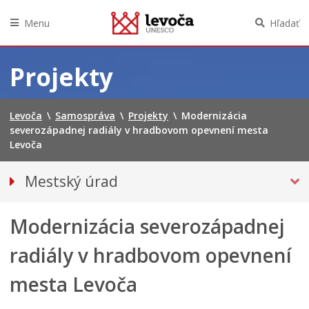
Menu
Hľadať
Preskočiť
na
Projekty
obsah
Levoča
\
Samospráva
\
Projekty
\
Modernizácia
severozápadnej radiály v hradbovom opevnení mesta
Levoča
Mestský úrad
Kancelária primátora
Modernizácia severozápadnej
Prednosta mestského úradu
Oddelenia
radiály v hradbovom opevnení
Klientske centrum
mesta Levoča
PROJEKTY