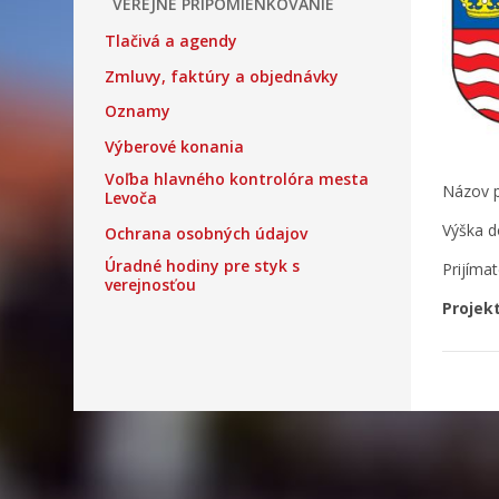
VEREJNÉ PRIPOMIENKOVANIE
Tlačivá a agendy
Zmluvy, faktúry a objednávky
Oznamy
Výberové konania
Voľba hlavného kontrolóra mesta
Názov p
Levoča
Výška d
Ochrana osobných údajov
Úradné hodiny pre styk s
Prijíma
verejnosťou
Projek