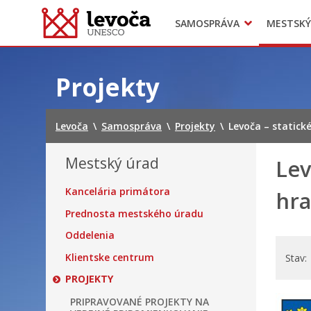
SAMOSPRÁVA
MESTSKÝ
Dokumenty mesta
Projekty
Doprava
Preskočiť
na
Projekty
obsah
Levoča
\
Samospráva
\
Projekty
\
Levoča – static
Mestský úrad
Lev
Kancelária primátora
hr
Prednosta mestského úradu
Oddelenia
Klientske centrum
Stav
PROJEKTY
PRIPRAVOVANÉ PROJEKTY NA