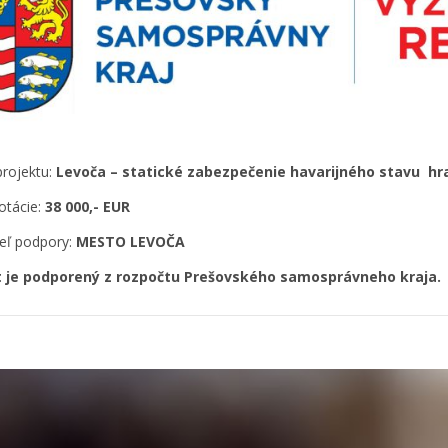
rojektu:
Levoča – statické zabezpečenie havarijného stavu
hr
otácie:
38 000,- EUR
teľ podpory:
MESTO LEVOČA
t
je
podporený
z rozpočtu Prešovského samosprávneho kraja
.