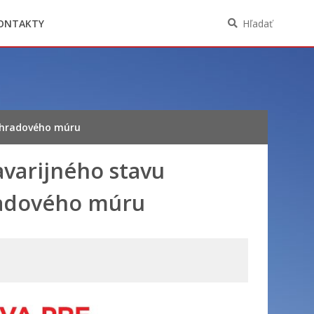
Oznámenia funkcií, zamestnaní, činností a
majetkových pomerov verejného funkcionára
ONTAKTY
Hľadať
 ohradového múru
avarijného stavu
radového múru