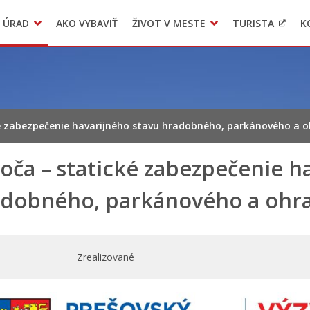
 ÚRAD
AKO VYBAVIŤ
ŽIVOT V MESTE
TURISTA
K
Transparentné mesto
Voľba hlavného kontrolóra mesta Levoča
LIMKA
ké zabezpečenie havarijného stavu hradobného, parkánového a
oča – statické zabezpečenie h
adobného, parkánového a oh
Zrealizované