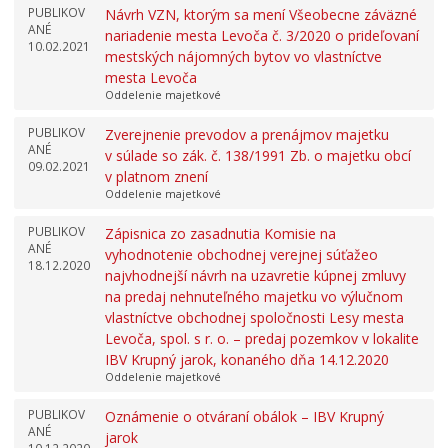
PUBLIKOV
Návrh VZN, ktorým sa mení Všeobecne záväzné
ANÉ
nariadenie mesta Levoča č. 3/2020 o prideľovaní
10.02.2021
mestských nájomných bytov vo vlastníctve
mesta Levoča
Oddelenie majetkové
PUBLIKOV
Zverejnenie prevodov a prenájmov majetku
ANÉ
v súlade so zák. č. 138/1991 Zb. o majetku obcí
09.02.2021
v platnom znení
Oddelenie majetkové
PUBLIKOV
Zápisnica zo zasadnutia Komisie na
ANÉ
vyhodnotenie obchodnej verejnej súťažeo
18.12.2020
najvhodnejší návrh na uzavretie kúpnej zmluvy
na predaj nehnuteľného majetku vo výlučnom
vlastníctve obchodnej spoločnosti Lesy mesta
Levoča, spol. s r. o. – predaj pozemkov v lokalite
IBV Krupný jarok, konaného dňa 14.12.2020
Oddelenie majetkové
PUBLIKOV
Oznámenie o otváraní obálok – IBV Krupný
ANÉ
jarok