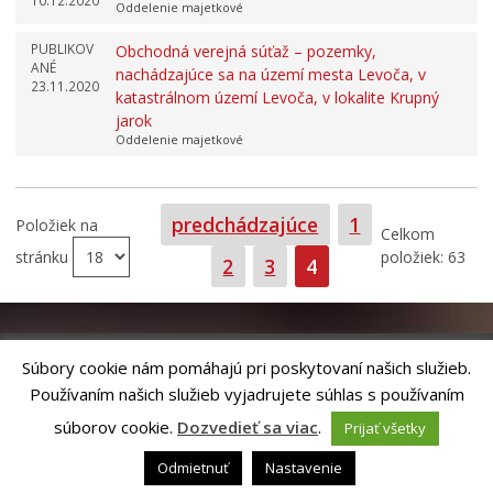
10.12.2020
Oddelenie majetkové
PUBLIKOV
Obchodná verejná súťaž – pozemky,
ANÉ
nachádzajúce sa na území mesta Levoča, v
23.11.2020
katastrálnom území Levoča, v lokalite Krupný
jarok
Oddelenie majetkové
Strana
predchádzajúce
1
Položiek na
Celkom
stránku
položiek: 63
Strana
Strana
Strana
2
3
4
Súbory cookie nám pomáhajú pri poskytovaní našich služieb.
Používaním našich služieb vyjadrujete súhlas s používaním
Riešenie
ANTIK SMART CITY
| Technický prevádzkovateľ – MVI
Technology, s.r.o.
súborov cookie.
Dozvedieť sa viac
.
Prijať všetky
Správca webového sídla: Mesto Levoča, Námestie Majstra Pavla 4, 054 01
Levoča,
webmaster@levoca.sk
|
Vyhlásenie o prístupnosti
|
Ochrana
Odmietnuť
Nastavenie
osobných údajov