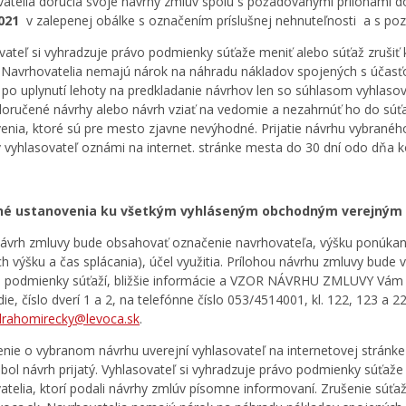
atelia doručia svoje návrhy zmlúv spolu s požadovanými prílohami 
2021
v zalepenej obálke s označením príslušnej nehnuteľnosti a s 
vateľ si vyhradzuje právo podmienky súťaže meniť alebo súťaž zrušiť 
 Navrhovatelia nemajú nárok na náhradu nákladov spojených s účasťo
 po uplynutí lehoty na predkladanie návrhov len so súhlasom vyhlasov
doručené návrhy alebo návrh vziať na vedomie a nezahrnúť ho do sú
enia, ktoré sú pre mesto zjavne nevýhodné. Prijatie návrhu vybrané
 vyhlasovateľ oznámi na internet. stránke mesta do 30 dní odo dňa k
né ustanovenia ku všetkým vyhláseným obchodným verejným
ávrh zmluvy bude obsahovať označenie navrhovateľa, výšku ponúkane
h výšku a čas splácania), účel využitia. Prílohou návrhu zmluvy bude v
 podmienky súťaží, bližšie informácie a VZOR NÁVRHU ZMLUVY Vám
e, číslo dverí 1 a 2, na telefónne číslo 053/4514001, kl. 122, 123 a 2
drahomirecky@levoca.sk
.
ie o vybranom návrhu uverejní vyhlasovateľ na internetovej stránk
bol návrh prijatý. Vyhlasovateľ si vyhradzuje právo podmienky súťaže 
atelia, ktorí podali návrhy zmlúv písomne informovaní. Zrušenie sú