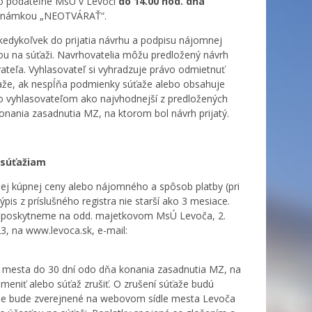
do podateľne MsÚ v Levoči
do 14.00 hod. dňa
poznámkou „NEOTVÁRAŤ“.
kedykoľvek do prijatia návrhu a podpisu nájomnej
u na súťaži. Navrhovatelia môžu predložený návrh
ateľa. Vyhlasovateľ si vyhradzuje právo odmietnuť
ťaže, ak nespĺňa podmienky súťaže alebo obsahuje
ho vyhlasovateľom ako najvhodnejší z predložených
onania zasadnutia MZ, na ktorom bol návrh prijatý.
 súťažiam
j kúpnej ceny alebo nájomného a spôsob platby (pri
ýpis z príslušného registra nie starší ako 3 mesiace.
 poskytneme na odd. majetkovom MsÚ Levoča, 2.
23, na www.levoca.sk, e-mail:
e mesta do 30 dní odo dňa konania zasadnutia MZ, na
meniť alebo súťaž zrušiť. O zrušení súťaže budú
ťaže bude zverejnené na webovom sídle mesta Levoča