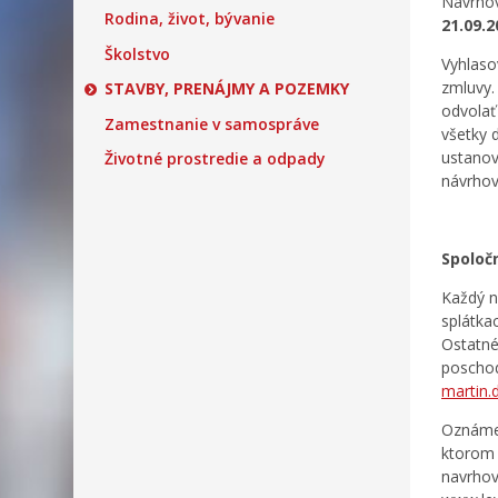
Navrhov
Rodina, život, bývanie
21.09.
Školstvo
Vyhlaso
zmluvy.
STAVBY, PRENÁJMY A POZEMKY
odvolať
Zamestnanie v samospráve
všetky 
ustanov
Životné prostredie a odpady
návrhov
Spoloč
Každý n
splátkac
Ostatné
poschodi
martin.
Oznámen
ktorom 
navrhov