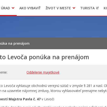
 ÚRAD
AKO VYBAVIŤ
ŽIVOT V MESTE
TURISTA
K
Transparentné mesto
Voľba hlavného kontrolóra mesta Levoča
LIMKA
núka na prenájom
to Levoča ponúka na prenájom
enie
Oddelenie majetkové
o Levoča vyhlasuje obchodnú verejnú súťaž v zmysle § 281 a nasl. 
h na uzavretie nájomnej zmluvy, ktorou vyhlasovateľ prenajme nebyto
stí Majstra Pavla č. 47
v Levoči