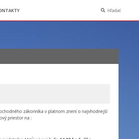
Oznámenia funkcií, zamestnaní, činností a
majetkových pomerov verejného funkcionára
ONTAKTY
Hľadať
Obchodného zákonníka v platnom znení o najvhodnejší
vý priestor na :