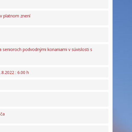
 v platnom znení
a senioroch podvodnými konaniami v súvislosti s
8.2022 : 6.00 h
oča