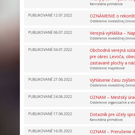
Kancelária primátora
PUBLIKOVANÉ
12.07.2022
OZNÁMENIE o rekonštru
Oddelenie investičnej činno
PUBLIKOVANÉ
06.07.2022
Verejná vyhláška – Na
Oddelenie investičnej činno
PUBLIKOVANÉ
04.07.2022
Obchodná verejná súťaž
pre okres Levoča, obec
zastavané plochy a nád
Oddelenie majetkové
PUBLIKOVANÉ
27.06.2022
Vyhlásenie času zvýše
Oddelenie investičnej činno
PUBLIKOVANÉ
24.06.2022
OZNAM – Mestský úrad v
Oddelenie organizačné a vn
PUBLIKOVANÉ
17.06.2022
Dotazník pre účely sp
Kancelária primátora
PUBLIKOVANÉ
16.05.2022
OZNAM – Prerušenie dis