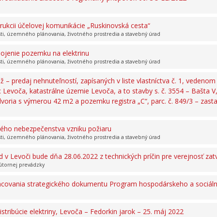
kcii účelovej komunikácie „Ruskinovská cesta“
sti, územného plánovania, životného prostredia a stavebný úrad
pojenie pozemku na elektrinu
sti, územného plánovania, životného prostredia a stavebný úrad
 – predaj nehnuteľností, zapísaných v liste vlastníctva č. 1, ved
 Levoča, katastrálne územie Levoča, a to stavby s. č. 3554 – Bašta V,
voria s výmerou 42 m2 a pozemku registra „C“, parc. č. 849/3 – zas
ného nebezpečenstva vzniku požiaru
sti, územného plánovania, životného prostredia a stavebný úrad
 Levoči bude dňa 28.06.2022 z technických príčin pre verejnosť zat
útornej prevádzky
racovania strategického dokumentu Program hospodárskeho a sociál
tribúcie elektriny, Levoča – Fedorkin jarok – 25. máj 2022