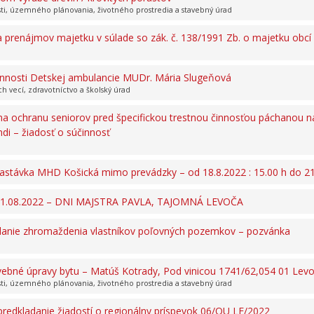
sti, územného plánovania, životného prostredia a stavebný úrad
 prenájmov majetku v súlade so zák. č. 138/1991 Zb. o majetku obcí
nnosti Detskej ambulancie MUDr. Mária Slugeňová
ch vecí, zdravotníctvo a školský úrad
na ochranu seniorov pred špecifickou trestnou činnosťou páchanou n
i – žiadosť o súčinnosť
stávka MHD Košická mimo prevádzky – od 18.8.2022 : 15.00 h do 21.
 21.08.2022 – DNI MAJSTRA PAVLA, TAJOMNÁ LEVOČA
olanie zhromaždenia vlastníkov poľovných pozemkov – pozvánka
avebné úpravy bytu – Matúš Kotrady, Pod vinicou 1741/62,054 01 Lev
sti, územného plánovania, životného prostredia a stavebný úrad
predkladanie žiadostí o regionálny príspevok 06/OU LE/2022