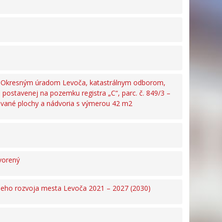
enom Okresným úradom Levoča, katastrálnym odborom,
 postavenej na pozemku registra „C“, parc. č. 849/3 –
tavané plochy a nádvoria s výmerou 42 m2
vorený
neho rozvoja mesta Levoča 2021 – 2027 (2030)