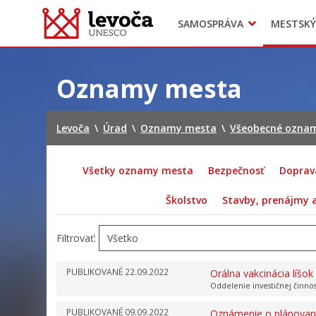
SAMOSPRÁVA
MESTSKÝ
Dokumenty mesta
Projekty
Doprava
Preskočiť
na
Oznamy mesta
obsah
Levoča
\
Úrad
\
Oznamy mesta
\
Všeobecné ozna
Všetky oznamy mesta
Bezpečnosť
Doprav
Školstvo
Stavby, prenájmy
Filtrovať:
PUBLIKOVANÉ
22.09.2022
Orálna vakcinácia líšo
Oddelenie investičnej činno
PUBLIKOVANÉ
09.09.2022
Oznámenie o plánovano