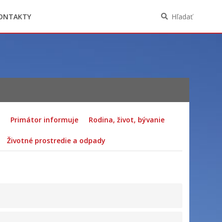
Oznámenia funkcií, zamestnaní, činností a
majetkových pomerov verejného funkcionára
ONTAKTY
Hľadať
Primátor informuje
Rodina, život, bývanie
Životné prostredie a odpady