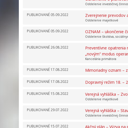
Oddelenie investičnej činno
PUBLIKOVANÉ
05.09.2022
Zverejnenie prevodov a
Oddelenie majetkové
PUBLIKOVANÉ
05.09.2022
OZNAM – ukončenie či
Oddelenie školstva, sociálny
PUBLIKOVANÉ
26.08.2022
Preventívne opatrenia 
„novým“ modus operand
Kancelária primátora
PUBLIKOVANÉ
17.08.2022
Mimoriadny oznam – za
PUBLIKOVANÉ
17.08.2022
Dopravný režim 18. –
PUBLIKOVANÉ
15.08.2022
Verejná vyhláška – Zv
Oddelenie majetkové
PUBLIKOVANÉ
29.07.2022
Verejná vyhláška – St
Oddelenie investičnej činno
PUBLIKOVANÉ
15.07.2022
Akčný plán – Výzva na 