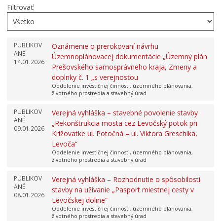
Filtrovať:
PUBLIKOV
Oznámenie o prerokovaní návrhu
ANÉ
Územnoplánovacej dokumentácie „Územný plán
14.01.2026
Prešovského samosprávneho kraja, Zmeny a
doplnky č. 1 „s verejnosťou
Oddelenie investičnej činnosti, územného plánovania,
životného prostredia a stavebný úrad
PUBLIKOV
Verejná vyhláška – stavebné povolenie stavby
ANÉ
„Rekonštrukcia mosta cez Levočský potok pri
09.01.2026
Križovatke ul. Potočná – ul. Viktora Greschika,
Levoča“
Oddelenie investičnej činnosti, územného plánovania,
životného prostredia a stavebný úrad
PUBLIKOV
Verejná vyhláška – Rozhodnutie o spôsobilosti
ANÉ
stavby na užívanie „Pasport miestnej cesty v
08.01.2026
Levočskej doline“
Oddelenie investičnej činnosti, územného plánovania,
životného prostredia a stavebný úrad