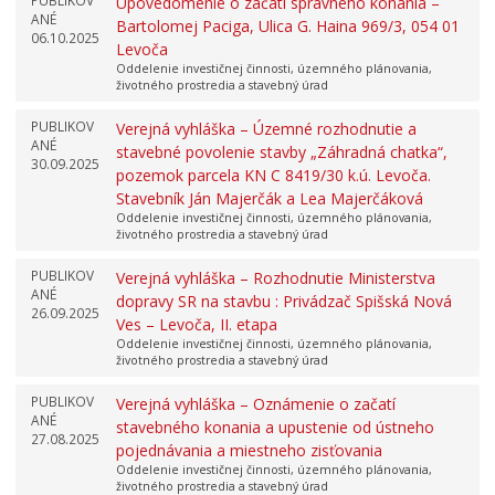
PUBLIKOV
Upovedomenie o začatí správneho konania –
ANÉ
Bartolomej Paciga, Ulica G. Haina 969/3, 054 01
06.10.2025
Levoča
Oddelenie investičnej činnosti, územného plánovania,
životného prostredia a stavebný úrad
PUBLIKOV
Verejná vyhláška – Územné rozhodnutie a
ANÉ
stavebné povolenie stavby „Záhradná chatka“,
30.09.2025
pozemok parcela KN C 8419/30 k.ú. Levoča.
Stavebník Ján Majerčák a Lea Majerčáková
Oddelenie investičnej činnosti, územného plánovania,
životného prostredia a stavebný úrad
PUBLIKOV
Verejná vyhláška – Rozhodnutie Ministerstva
ANÉ
dopravy SR na stavbu : Privádzač Spišská Nová
26.09.2025
Ves – Levoča, II. etapa
Oddelenie investičnej činnosti, územného plánovania,
životného prostredia a stavebný úrad
PUBLIKOV
Verejná vyhláška – Oznámenie o začatí
ANÉ
stavebného konania a upustenie od ústneho
27.08.2025
pojednávania a miestneho zisťovania
Oddelenie investičnej činnosti, územného plánovania,
životného prostredia a stavebný úrad