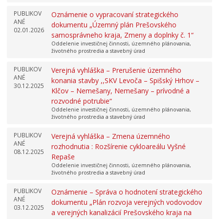
PUBLIKOV
Oznámenie o vypracovaní strategického
ANÉ
dokumentu „Územný plán Prešovského
02.01.2026
samosprávneho kraja, Zmeny a doplnky č. 1“
Oddelenie investičnej činnosti, územného plánovania,
životného prostredia a stavebný úrad
PUBLIKOV
Verejná vyhláška – Prerušenie územného
ANÉ
konania stavby ,,SKV Levoča – Spišský Hrhov –
30.12.2025
Klčov – Nemešany, Nemešany – prívodné a
rozvodné potrubie“
Oddelenie investičnej činnosti, územného plánovania,
životného prostredia a stavebný úrad
PUBLIKOV
Verejná vyhláška – Zmena územného
ANÉ
rozhodnutia : Rozšírenie cykloareálu Vyšné
08.12.2025
Repaše
Oddelenie investičnej činnosti, územného plánovania,
životného prostredia a stavebný úrad
PUBLIKOV
Oznámenie – Správa o hodnotení strategického
ANÉ
dokumentu „Plán rozvoja verejných vodovodov
03.12.2025
a verejných kanalizácií Prešovského kraja na