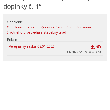
doplnky č. 1“
RODINA, ŽIVOT, BÝVANIE
Školstvo
Oddelenie
STAVBY, PRENÁJMY A POZEMKY
Oddelenie investičnej činnosti, územného plánovania,
Zamestnanie v samospráve
životného prostredia a stavebný úrad
Životné prostredie a odpady
Prílohy
Verejna_vyhlaska_02.01.2026
Stiahnuť PDF, Veľkosť 72 KB