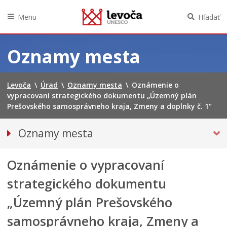
Menu
Hľadať
Preskočiť
na
Oznamy mesta
obsah
Levoča
\
Úrad
\
Oznamy mesta
\
Oznámenie o
vypracovaní strategického dokumentu „Územný plán
Prešovského samosprávneho kraja, Zmeny a doplnky č. 1“
Oznamy mesta
VŠETKY OZNAMY MESTA
Oznámenie o vypracovaní
Bezpečnosť
Doprava, údržba komunikácií
strategického dokumentu
Financie
„Územný plán Prešovského
Kultúra, šport a propagácia
samosprávneho kraja, Zmeny a
PRIMÁTOR INFORMUJE