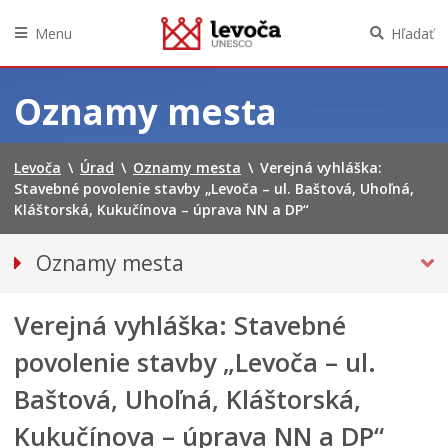
Menu
Hľadať
Preskočiť
na
Oznamy mesta
obsah
Levoča
\
Úrad
\
Oznamy mesta
\
Verejná vyhláška:
Stavebné povolenie stavby „Levoča – ul. Baštová, Uhoľná,
Kláštorská, Kukučínova – úprava NN a DP“
Oznamy mesta
VŠETKY OZNAMY MESTA
Verejná vyhláška: Stavebné
Bezpečnosť
Doprava, údržba komunikácií
povolenie stavby „Levoča – ul.
Financie
Baštová, Uhoľná, Kláštorská,
Kultúra, šport a propagácia
Kukučínova – úprava NN a DP“
PRIMÁTOR INFORMUJE