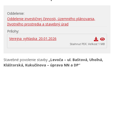
RODINA, ŽIVOT, BÝVANIE
Oddelenie
Školstvo
Oddelenie investičnej činnosti, územného plánovania,
STAVBY, PRENÁJMY A POZEMKY
životného prostredia a stavebný úrad
Prílohy
Zamestnanie v samospráve
Verejna_vyhlaska_20.01.2026
Životné prostredie a odpady
Stiahnuť PDF, Veľkosť 1 MB
Stavebné povolenie stavby
„Levoča – ul. Baštová, Uhoľná,
Kláštorská, Kukučínova – úprava NN a DP“