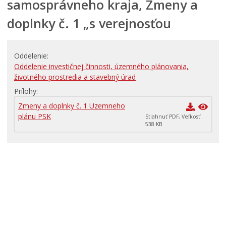
samosprávneho kraja, Zmeny a
PRIMÁTOR INFORMUJE
doplnky č. 1 „s verejnosťou
RODINA, ŽIVOT, BÝVANIE
Školstvo
Oddelenie
STAVBY, PRENÁJMY A POZEMKY
Oddelenie investičnej činnosti, územného plánovania,
Zamestnanie v samospráve
životného prostredia a stavebný úrad
Životné prostredie a odpady
Prílohy
Zmeny a doplnky č. 1 Uzemneho
plánu PSK
Stiahnuť PDF, Veľkosť
538 KB