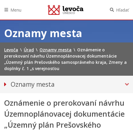
Menu
Hľadať
Preskočiť
na
Oznamy mesta
obsah
Levoča
\
Úrad
\
Oznamy mesta
\
Oznámenie o
prerokovaní návrhu Územnoplánovacej dokumentácie
„Územný plán Prešovského samosprávneho kraja, Zmeny a
doplnky č. 1 „s verejnosťou
Oznamy mesta
VŠETKY OZNAMY MESTA
Oznámenie o prerokovaní návrhu
Bezpečnosť
Doprava, údržba komunikácií
Územnoplánovacej dokumentácie
Financie
„Územný plán Prešovského
Kultúra, šport a propagácia