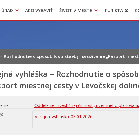
 ÚRAD
AKO VYBAVIŤ
ŽIVOT V MESTE
TURISTA
K
Transparentné mesto
Voľba hlavného kontrolóra mesta Levoča
LIMKA
– Rozhodnutie o spôsobilosti stavby na užívanie „Pasport miestn
jná vyhláška – Rozhodnutie o spôsobi
port miestnej cesty v Levočskej dolin
enie
Oddelenie investičnej činnosti, územného plánovani
hy
Verejna_vyhlaska_08.01.2026