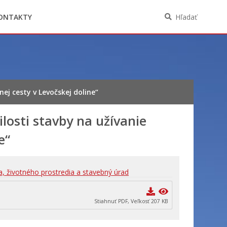
Oznámenia funkcií, zamestnaní, činností a
majetkových pomerov verejného funkcionára
ONTAKTY
Hľadať
ej cesty v Levočskej doline“
losti stavby na užívanie
e“
a, životného prostredia a stavebný úrad
Stiahnuť PDF, Veľkosť 207 KB