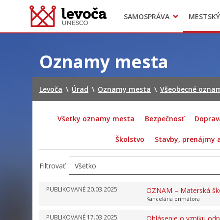
SAMOSPRÁVA
MESTSKÝ
Dokumenty mesta
Projekty
Doprava
Preskočiť
na
Oznamy mesta
obsah
Levoča
\
Úrad
\
Oznamy mesta
\
Všeobecné ozna
Všetky oznamy mesta
Bezpečnosť
Doprav
Školstvo
Stavby, prenájmy
Filtrovať:
PUBLIKOVANÉ
20.03.2025
OZNAM – Materská škol
Kancelária primátora
PUBLIKOVANÉ
17.03.2025
Ohlásenie o vzniku odp