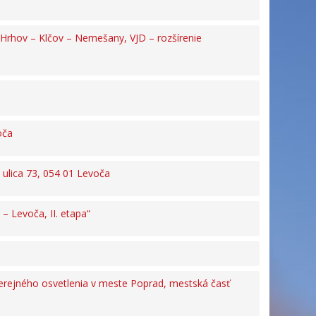
 Hrhov – Klčov – Nemešany, VJD – rozšírenie
oča
ulica 73, 054 01 Levoča
– Levoča, II. etapa“
rejného osvetlenia v meste Poprad, mestská časť