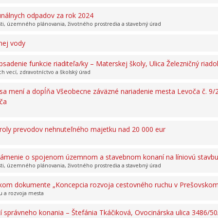
unálnych odpadov za rok 2024
sti, územného plánovania, životného prostredia a stavebný úrad
tnej vody
sadenie funkcie riaditeľa/ky – Materskej školy, Ulica Železničný riad
ch vecí, zdravotníctvo a školský úrad
 sa mení a dopĺňa Všeobecne záväzné nariadenie mesta Levoča č. 9/
oča
troly prevodov nehnuteľného majetku nad 20 000 eur
námenie o spojenom územnom a stavebnom konaní na líniovú stavbu 
sti, územného plánovania, životného prostredia a stavebný úrad
kom dokumente „Koncepcia rozvoja cestovného ruchu v Prešovskom k
 a rozvoja mesta
 správneho konania – Štefánia Tkáčiková, Ovocinárska ulica 3486/5