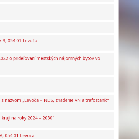
ok 3, 054 01 Levoča
2022 o prideľovaní mestských nájomných bytov vo
s názvom „Levoča – NDS, zriadenie VN a trafostaníc“
raji na roky 2024 – 2030“
0A, 054 01 Levoča