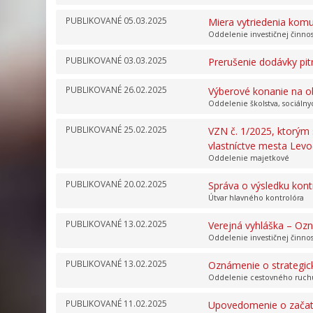
PUBLIKOVANÉ
05.03.2025
Miera vytriedenia kom
Oddelenie investičnej činno
PUBLIKOVANÉ
03.03.2025
Prerušenie dodávky pi
PUBLIKOVANÉ
26.02.2025
Výberové konanie na ob
Oddelenie školstva, sociálny
PUBLIKOVANÉ
25.02.2025
VZN č. 1/2025, ktorým
vlastníctve mesta Lev
Oddelenie majetkové
PUBLIKOVANÉ
20.02.2025
Správa o výsledku kon
Útvar hlavného kontrolóra
PUBLIKOVANÉ
13.02.2025
Verejná vyhláška – Oz
Oddelenie investičnej činno
PUBLIKOVANÉ
13.02.2025
Oznámenie o strategic
Oddelenie cestovného ruchu
PUBLIKOVANÉ
11.02.2025
Upovedomenie o začatí