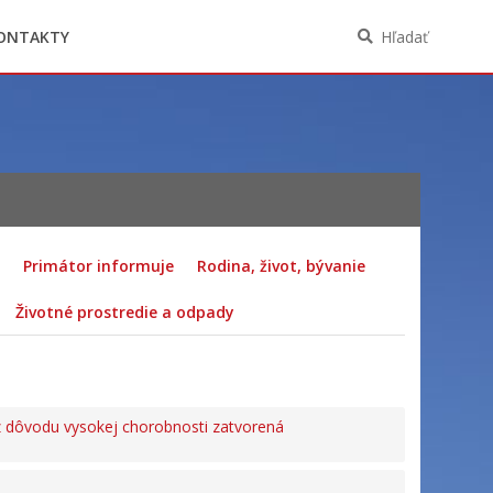
Oznámenia funkcií, zamestnaní, činností a
majetkových pomerov verejného funkcionára
ONTAKTY
Hľadať
Primátor informuje
Rodina, život, bývanie
Životné prostredie a odpady
z dôvodu vysokej chorobnosti zatvorená