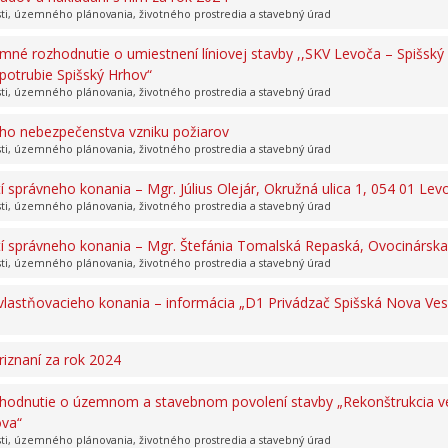
sti, územného plánovania, životného prostredia a stavebný úrad
mné rozhodnutie o umiestnení líniovej stavby ,,SKV Levoča – Spišský
potrubie Spišský Hrhov“
sti, územného plánovania, životného prostredia a stavebný úrad
o nebezpečenstva vzniku požiarov
sti, územného plánovania, životného prostredia a stavebný úrad
správneho konania – Mgr. Július Olejár, Okružná ulica 1, 054 01 Lev
sti, územného plánovania, životného prostredia a stavebný úrad
 správneho konania – Mgr. Štefánia Tomalská Repaská, Ovocinárska 
sti, územného plánovania, životného prostredia a stavebný úrad
lastňovacieho konania – informácia „D1 Privádzač Spišská Nova Ves 
iznaní za rok 2024
zhodnutie o územnom a stavebnom povolení stavby „Rekonštrukcia ve
ova“
sti, územného plánovania, životného prostredia a stavebný úrad