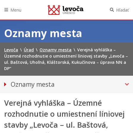
Menu
Hľadať
Preskočiť
na
Oznamy mesta
obsah
Levoča
\
Úrad
\
Oznamy mesta
\
Verejná vyhláška –
Územné rozhodnutie o umiestnení líniovej stavby „Levoča –
ul. Baštová, Uhoľná, Kláštorská, Kukučínova – úprava NN a
DP“
Oznamy mesta
VŠETKY OZNAMY MESTA
Verejná vyhláška – Územné
Bezpečnosť
Doprava, údržba komunikácií
rozhodnutie o umiestnení líniovej
Financie
stavby „Levoča – ul. Baštová,
Kultúra, šport a propagácia