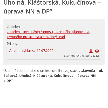
Uhoľná, Kláštorská, Kukučínova –
PRIMÁTOR INFORMUJE
úprava NN a DP“
RODINA, ŽIVOT, BÝVANIE
Školstvo
Oddelenie
STAVBY, PRENÁJMY A POZEMKY
Oddelenie investičnej činnosti, územného plánovania,
Zamestnanie v samospráve
životného prostredia a stavebný úrad
Životné prostredie a odpady
Prílohy
Verejna_vyhlaska_16.07.2025
Stiahnuť PDF, Veľkosť 762 KB
Územné rozhodnutie o umiestnení líniovej stavby
„Levoča – ul.
Baštová, Uhoľná, Kláštorská, Kukučínova – úprava NN
a DP“