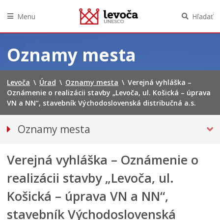
Menu
Hľadať
Preskočiť
na
Oznamy mesta
obsah
Levoča
\
Úrad
\
Oznamy mesta
\
Verejná vyhláška –
Oznámenie o realizácii stavby „Levoča, ul. Košická – úprava
VN a NN“, stavebník Východoslovenská distribučná a.s.
Oznamy mesta
VŠETKY OZNAMY MESTA
Verejná vyhláška – Oznámenie o
Bezpečnosť
Doprava, údržba komunikácií
realizácii stavby „Levoča, ul.
Financie
Košická – úprava VN a NN“,
Kultúra, šport a propagácia
stavebník Východoslovenská
PRIMÁTOR INFORMUJE