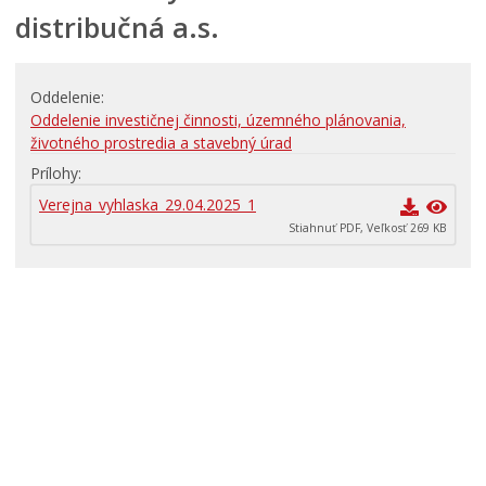
distribučná a.s.
RODINA, ŽIVOT, BÝVANIE
Školstvo
Oddelenie
STAVBY, PRENÁJMY A POZEMKY
Oddelenie investičnej činnosti, územného plánovania,
Zamestnanie v samospráve
životného prostredia a stavebný úrad
Životné prostredie a odpady
Prílohy
Verejna_vyhlaska_29.04.2025_1
Stiahnuť PDF, Veľkosť 269 KB