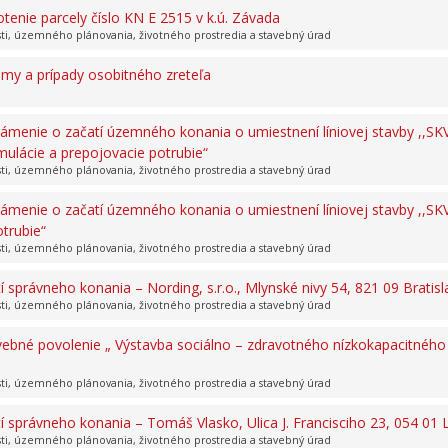
otenie parcely číslo KN E 2515 v k.ú. Závada
sti, územného plánovania, životného prostredia a stavebný úrad
jmy a prípady osobitného zreteľa
ámenie o začatí územného konania o umiestnení líniovej stavby ,,SK
mulácie a prepojovacie potrubie“
sti, územného plánovania, životného prostredia a stavebný úrad
ámenie o začatí územného konania o umiestnení líniovej stavby ,,SK
trubie“
sti, územného plánovania, životného prostredia a stavebný úrad
správneho konania – Nording, s.r.o., Mlynské nivy 54, 821 09 Bratisl
sti, územného plánovania, životného prostredia a stavebný úrad
vebné povolenie „ Výstavba sociálno – zdravotného nízkokapacitného
sti, územného plánovania, životného prostredia a stavebný úrad
správneho konania – Tomáš Vlasko, Ulica J. Francisciho 23, 054 01
sti, územného plánovania, životného prostredia a stavebný úrad