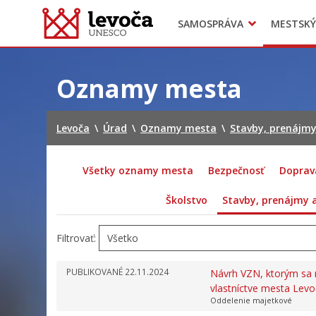
SAMOSPRÁVA
MESTSKÝ
Dokumenty mesta
Projekty
Doprava
Preskočiť
na
Oznamy mesta
obsah
Levoča
\
Úrad
\
Oznamy mesta
\
Stavby, prenájm
Všetky oznamy mesta
Bezpečnosť
Doprav
Školstvo
Stavby, prenájmy
Filtrovať:
PUBLIKOVANÉ
22.11.2024
Návrh VZN, ktorým sa 
vlastníctve mesta Lev
Oddelenie majetkové