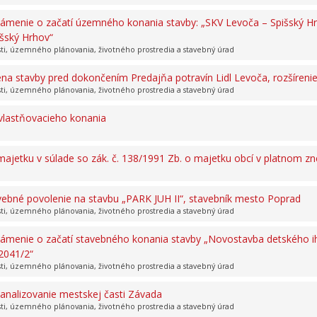
námenie o začatí územného konania stavby: „SKV Levoča – Spišský Hr
išský Hrhov“
sti, územného plánovania, životného prostredia a stavebný úrad
na stavby pred dokončením Predajňa potravín Lidl Levoča, rozšíreni
sti, územného plánovania, životného prostredia a stavebný úrad
vlastňovacieho konania
ajetku v súlade so zák. č. 138/1991 Zb. o majetku obcí v platnom zn
vebné povolenie na stavbu „PARK JUH II“, stavebník mesto Poprad
sti, územného plánovania, životného prostredia a stavebný úrad
ámenie o začatí stavebného konania stavby „Novostavba detského ihris
 2041/2“
sti, územného plánovania, životného prostredia a stavebný úrad
analizovanie mestskej časti Závada
sti, územného plánovania, životného prostredia a stavebný úrad