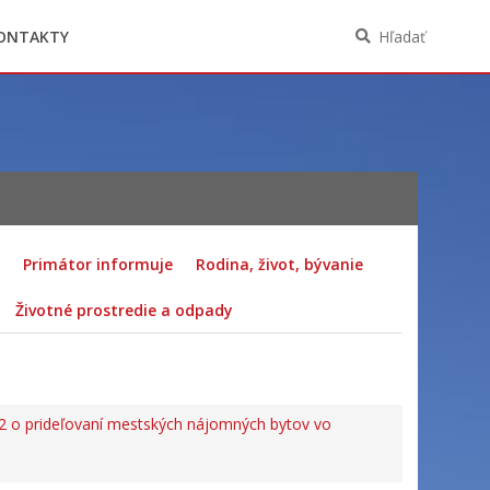
Oznámenia funkcií, zamestnaní, činností a
majetkových pomerov verejného funkcionára
ONTAKTY
Hľadať
Primátor informuje
Rodina, život, bývanie
Životné prostredie a odpady
2 o prideľovaní mestských nájomných bytov vo