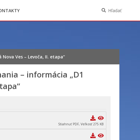
Oznámenia funkcií, zamestnaní, činností a
majetkových pomerov verejného funkcionára
ONTAKTY
Hľadať
Nova Ves – Levoča, II. etapa“
ania – informácia „D1
etapa“
Stiahnuť PDF, Veľkosť 275 KB