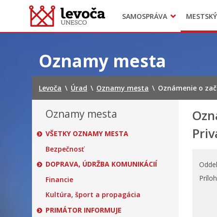
SAMOSPRÁVA
MESTSKÝ
Dokumenty mesta
Projekty
Doprava
Preskočiť
na
Oznamy mesta
obsah
Levoča
\
Úrad
\
Oznamy mesta
\
Oznámenie o zača
Oznamy mesta
Ozn
Priv
VŠETKY OZNAMY MESTA
Bezpečnosť
DOPRAVA, ÚDRŽBA KOMUNIKÁCIÍ
Oddel
Prílo
Financie
Kultúra, šport a propagácia
PRIMÁTOR INFORMUJE