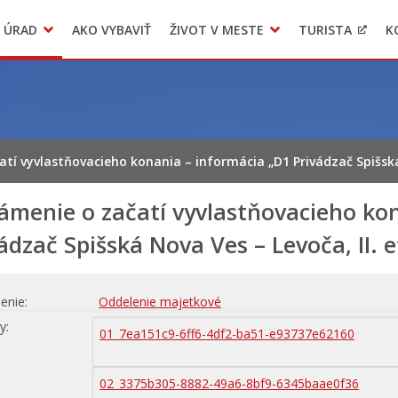
 ÚRAD
AKO VYBAVIŤ
ŽIVOT V MESTE
TURISTA
K
Transparentné mesto
Voľba hlavného kontrolóra mesta Levoča
LIMKA
tí vyvlastňovacieho konania – informácia „D1 Privádzač Spišská 
ámenie o začatí vyvlastňovacieho kon
ádzač Spišská Nova Ves – Levoča, II. 
enie
Oddelenie majetkové
hy
01_7ea151c9-6ff6-4df2-ba51-e93737e62160
02_3375b305-8882-49a6-8bf9-6345baae0f36