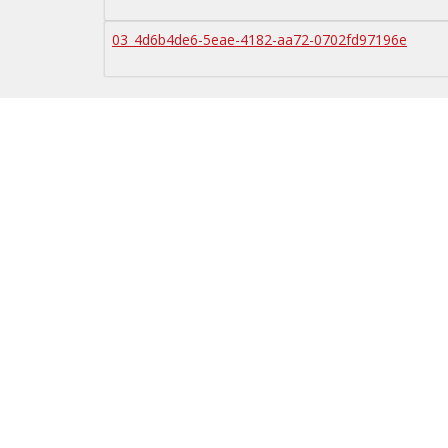
03_4d6b4de6-5eae-4182-aa72-0702fd97196e