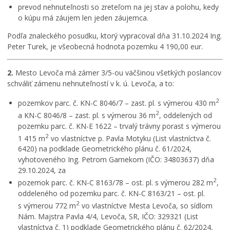
prevod nehnuteľnosti so zreteľom na jej stav a polohu, kedy
o kúpu má záujem len jeden záujemca.
Podľa znaleckého posudku, ktorý vypracoval dňa 31.10.2024 Ing.
Peter Turek, je všeobecná hodnota pozemku 4 190,00 eur.
2.
Mesto Levoča má zámer 3/5-ou väčšinou všetkých poslancov
schváliť zámenu nehnuteľností v k. ú. Levoča, a to:
2
pozemkov parc. č. KN-C 8046/7 – zast. pl. s výmerou 430 m
2
a KN-C 8046/8 – zast. pl. s výmerou 36 m
, oddelených od
pozemku parc. č. KN-E 1622 – trvalý trávny porast s výmerou
2
1 415 m
vo vlastníctve p. Pavla Motyku (List vlastníctva č.
6420) na podklade Geometrického plánu č. 61/2024,
vyhotoveného Ing. Petrom Garnekom (IČO: 34803637) dňa
29.10.2024, za
2
pozemok parc. č. KN-C 8163/78 – ost. pl. s výmerou 282 m
,
oddeleného od pozemku parc. č. KN-C 8163/21 – ost. pl.
2
s výmerou 772 m
vo vlastníctve Mesta Levoča, so sídlom
Nám. Majstra Pavla 4/4, Levoča, SR, IČO: 329321 (List
vlastníctva č. 1) podklade Geometrického plánu č. 62/2024,