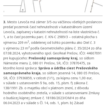
3.
Mesto Levoča má zámer 3/5-ou väčšinou všetkých poslancov
predať pozemok časť nehnuteľnosti v katastrálnom území
Levoča, zapísanej v katastri nehnuteľností na liste vlastníctva č.
1, a to časť pozemku parc. č. KN-C 2989/3 – ostatná plocha s
2
výmerou 209 m
, oddelenej od tohto pozemku ako Diel č. 3
2
s výmerou 23 m
podľa Geometrického plánu č. 35/2024 zo dňa
07.08.2024, vyhotoveného spol. GeoReal Prešov, IČO: 44607091
pre kupujúceho:
Prešovský samosprávny kraj
, so sídlom
Námestie mieru 2, 080 01 Prešov, SR, IČO: 37870475, za
ktorého koná správca:
Správa a údržba ciest Prešovského
samosprávneho kraja
, so sídlom Jesenná 14, 080 05 Prešov,
SR, IČO: 37936859, v celosti (1/1), za kúpnu cenu 1,00 eur,
v súlade s ustanovením § 9a, ods. 15, písm. f) zákona č.
138/1991 Zb. o majetku obcí v platnom znení, z dôvodu
hodného osobitného zreteľa, v súlade s ustanoveniami Zmluvy
o budúcej kúpnej zmluve č. 18186/2023/OM/4 zo dňa
06.04.2023 a v súlade s Čl. 14, ods. 1, písm. b) Zásad