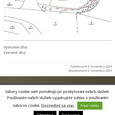
Vyvesené dňa:
Zvesené dňa:
Publikované
5. novembra 2024
Aktualizované
6. novembra 2024
Súbory cookie nám pomáhajú pri poskytovaní našich služieb.
Používaním našich služieb vyjadrujete súhlas s používaním
Riešenie
ANTIK SMART CITY
| Technický prevádzkovateľ – MVI
Technology, s.r.o.
súborov cookie.
Dozvedieť sa viac
.
Prijať všetky
Správca webového sídla: Mesto Levoča, Námestie Majstra Pavla 4, 054 01
Levoča,
webmaster@levoca.sk
|
Vyhlásenie o prístupnosti
|
Ochrana
Odmietnuť
Nastavenie