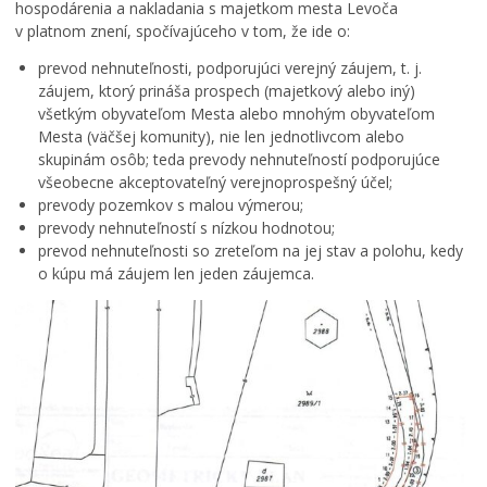
hospodárenia a nakladania s majetkom mesta Levoča
v platnom znení, spočívajúceho v tom, že ide o:
prevod nehnuteľnosti, podporujúci verejný záujem, t. j.
záujem, ktorý prináša prospech (majetkový alebo iný)
všetkým obyvateľom Mesta alebo mnohým obyvateľom
Mesta (väčšej komunity), nie len jednotlivcom alebo
skupinám osôb; teda prevody nehnuteľností podporujúce
všeobecne akceptovateľný verejnoprospešný účel;
prevody pozemkov s malou výmerou;
prevody nehnuteľností s nízkou hodnotou;
prevod nehnuteľnosti so zreteľom na jej stav a polohu, kedy
o kúpu má záujem len jeden záujemca.