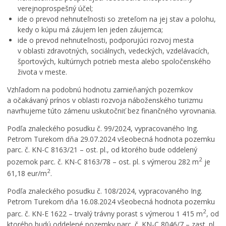
verejnoprospešný účel;
ide o prevod nehnuteľnosti so zreteľom na jej stav a polohu,
kedy o kúpu má záujem len jeden záujemca;
ide o prevod nehnuteľnosti, podporujúci rozvoj mesta
v oblasti zdravotných, sociálnych, vedeckých, vzdelávacích,
športových, kultúrnych potrieb mesta alebo spoločenského
života v meste.
Vzhľadom na podobnú hodnotu zamieňaných pozemkov
a očakávaný prínos v oblasti rozvoja náboženského turizmu
navrhujeme túto zámenu uskutočniť bez finančného vyrovnania.
Podľa znaleckého posudku č. 99/2024, vypracovaného Ing.
Petrom Turekom dňa 29.07.2024 všeobecná hodnota pozemku
parc. č. KN-C 8163/21 – ost. pl., od ktorého bude oddelený
2
pozemok parc. č. KN-C 8163/78 – ost. pl. s výmerou 282 m
je
2
61,18 eur/m
.
Podľa znaleckého posudku č. 108/2024, vypracovaného Ing.
Petrom Turekom dňa 16.08.2024 všeobecná hodnota pozemku
2
parc. č. KN-E 1622 – trvalý trávny porast s výmerou 1 415 m
, od
ktorého budú oddelené pozemky parc. č. KN-C 8046/7 – zast. pl.