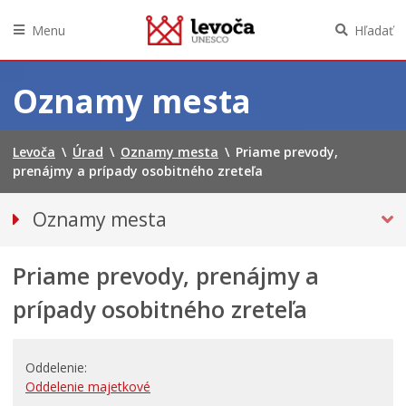
Menu
Hľadať
Preskočiť
na
Oznamy mesta
obsah
Levoča
\
Úrad
\
Oznamy mesta
\
Priame prevody,
prenájmy a prípady osobitného zreteľa
Oznamy mesta
VŠETKY OZNAMY MESTA
Priame prevody, prenájmy a
Bezpečnosť
Doprava, údržba komunikácií
prípady osobitného zreteľa
Financie
Kultúra, šport a propagácia
Oddelenie
PRIMÁTOR INFORMUJE
Oddelenie majetkové