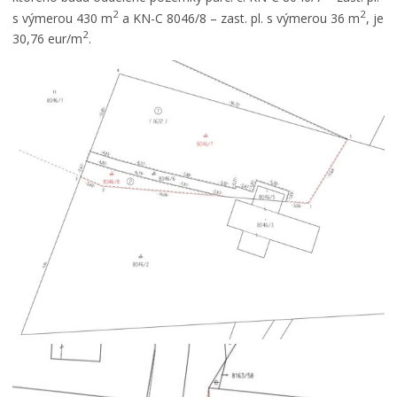
2
2
s výmerou 430 m
a KN-C 8046/8 – zast. pl. s výmerou 36 m
, je
2
30,76 eur/m
.