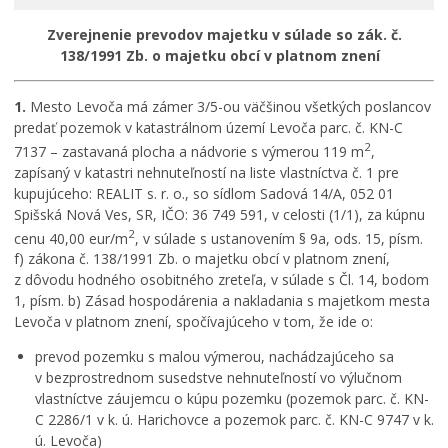
RODINA, ŽIVOT, BÝVANIE
Zverejnenie prevodov majetku v súlade so zák. č.
Školstvo
138/1991 Zb. o majetku obcí v platnom znení
STAVBY, PRENÁJMY A POZEMKY
Zamestnanie v samospráve
1.
Mesto Levoča má zámer 3/5-ou väčšinou všetkých poslancov
predať pozemok v katastrálnom území Levoča parc. č. KN-C
Životné prostredie a odpady
2
7137 – zastavaná plocha a nádvorie s výmerou 119 m
,
zapísaný v katastri nehnuteľností na liste vlastníctva č. 1 pre
kupujúceho: REALIT s. r. o., so sídlom Sadová 14/A, 052 01
Spišská Nová Ves, SR, IČO: 36 749 591, v celosti (1/1), za kúpnu
2
cenu 40,00 eur/m
, v súlade s ustanovením § 9a, ods. 15, písm.
f) zákona č. 138/1991 Zb. o majetku obcí v platnom znení,
z dôvodu hodného osobitného zreteľa, v súlade s Čl. 14, bodom
1, písm. b) Zásad hospodárenia a nakladania s majetkom mesta
Levoča v platnom znení, spočívajúceho v tom, že ide o:
prevod pozemku s malou výmerou, nachádzajúceho sa
v bezprostrednom susedstve nehnuteľností vo výlučnom
vlastníctve záujemcu o kúpu pozemku (pozemok parc. č. KN-
C 2286/1 v k. ú. Harichovce a pozemok parc. č. KN-C 9747 v k.
ú. Levoča)