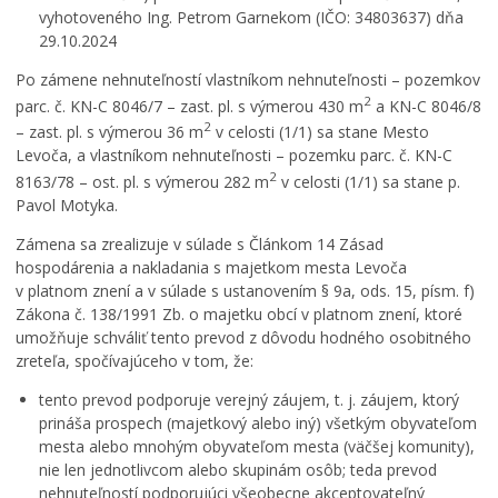
vyhotoveného Ing. Petrom Garnekom (IČO: 34803637) dňa
29.10.2024
Po zámene nehnuteľností vlastníkom nehnuteľnosti – pozemkov
2
parc. č. KN-C 8046/7 – zast. pl. s výmerou 430 m
a KN-C 8046/8
2
– zast. pl. s výmerou 36 m
v celosti (1/1) sa stane Mesto
Levoča, a vlastníkom nehnuteľnosti – pozemku parc. č. KN-C
2
8163/78 – ost. pl. s výmerou 282 m
v celosti (1/1) sa stane p.
Pavol Motyka.
Zámena sa zrealizuje v súlade s Článkom 14 Zásad
hospodárenia a nakladania s majetkom mesta Levoča
v platnom znení a v súlade s ustanovením § 9a, ods. 15, písm. f)
Zákona č. 138/1991 Zb. o majetku obcí v platnom znení, ktoré
umožňuje schváliť tento prevod z dôvodu hodného osobitného
zreteľa, spočívajúceho v tom, že:
tento prevod podporuje verejný záujem, t. j. záujem, ktorý
prináša prospech (majetkový alebo iný) všetkým obyvateľom
mesta alebo mnohým obyvateľom mesta (väčšej komunity),
nie len jednotlivcom alebo skupinám osôb; teda prevod
nehnuteľností podporujúci všeobecne akceptovateľný