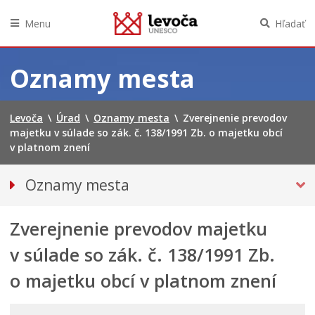
Menu
Hľadať
Preskočiť
na
Oznamy mesta
obsah
Levoča
\
Úrad
\
Oznamy mesta
\
Zverejnenie prevodov
majetku v súlade so zák. č. 138/1991 Zb. o majetku obcí
v platnom znení
Oznamy mesta
VŠETKY OZNAMY MESTA
Zverejnenie prevodov majetku
Bezpečnosť
Doprava, údržba komunikácií
v súlade so zák. č. 138/1991 Zb.
Financie
o majetku obcí v platnom znení
Kultúra, šport a propagácia
PRIMÁTOR INFORMUJE