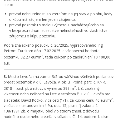
ide o:
prevod nehnuteľnosti so zreteľom na jej stav a polohu, kedy
o kúpu má záujem len jeden záujemca;
prevod pozemku s malou výmerou, nachádzajúceho sa
v bezprostrednom susedstve nehnuteľností vo vlastníctve
záujemcu o kúpu pozemku.
Podľa znaleckého posudku č. 20/2025, vypracovaného Ing.
Petrom Turekom dňa 17.02.2025 je všeobecná hodnota
2
pozemku 32,27 eur/m
, teda celkom po zaokrúhlení 10 100,00
eur.
3.
Mesto Levoča má zámer 3/5-ou väčšinou všetkých poslancov
predať pozemok v k. ú. Levoča, v lok. ul. Poľná: parc. č. KN-C
2
2818 – zast. pl. a nádv., s výmerou 399 m
, t. č. zapísaný
v katastri nehnuteľností na liste vlastníctva č. 1 k. ú. Levoča pre
2
žiadateľa: Dávid Kočko, v celosti (1/1), za kúpnu cenu 40 eur/m
,
v súlade s ustanovením § 9a, ods. 15, písm. f) zákona č.
138/1991 Zb. o majetku obcí v platnom znení, z dôvodu
hodného osobitného zreteľa, v súlade s Čl. 14, bodom 1, písm.