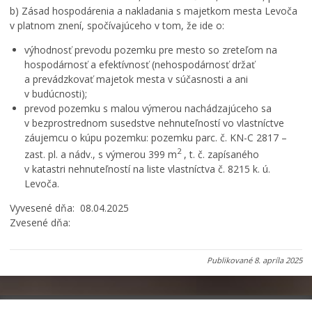
b) Zásad hospodárenia a nakladania s majetkom mesta Levoča
v platnom znení, spočívajúceho v tom, že ide o:
výhodnosť prevodu pozemku pre mesto so zreteľom na
hospodárnosť a efektívnosť (nehospodárnosť držať
a prevádzkovať majetok mesta v súčasnosti a ani
v budúcnosti);
prevod pozemku s malou výmerou nachádzajúceho sa
v bezprostrednom susedstve nehnuteľností vo vlastníctve
záujemcu o kúpu pozemku: pozemku parc. č. KN-C 2817 –
2
zast. pl. a nádv., s výmerou 399 m
, t. č. zapísaného
v katastri nehnuteľností na liste vlastníctva č. 8215 k. ú.
Levoča.
Vyvesené dňa: 08.04.2025
Zvesené dňa:
Publikované
8. apríla 2025