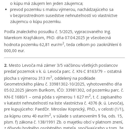
o kúpu má záujem len jeden záujemca;
prevod pozemku s malou výmerou, nachádzajúceho sa
v bezprostrednom susedstve nehnuteľností vo vlastníctve
záujemcu o kúpu pozemku.
Podľa znaleckého posudku č. 5/2025, vypracovaného Ing.
Marekom Krajňákom, PhD. dňa 07.04.2025 je všeobecná
2
hodnota pozemku 62,81 eur/m
, teda celkom po zaokrúhlení 6
000,00 eur.
2.
Mesto Levoča má zámer 3/5 väčšinou všetkých poslancov
predať pozemok v k. ú. Levoča parc. č. KN-C 8163/79 – ostatná
2
plocha s výmerou 313 m
, oddelený na podklade
Geometrického plánu č. 33981302-10/2025, vyhotoveného dňa
05.02.2025 Jánom Buríkom, IČO: 33981302, od pozemku parc. č.
2
KN-E 1680/1 – orná pôda s výmerou 1 627 m
, t. č. zapísaného
v katastri nehnuteľností na liste vlastníctva č. 4376 (k. ú. Levoča),
pre kupujúceho: PaedDr. Miroslav Kopnický, PhD., v celosti (1/1),
2
za kúpnu cenu 40 eur/m
, v súlade s ustanovením § 9a, ods. 15,
písm. f) zákona č. 138/1991 Zb. o majetku obcí v platnom znení,
z dôvodu hodného osobitného zreteľa, spočívajúceho v tom, že