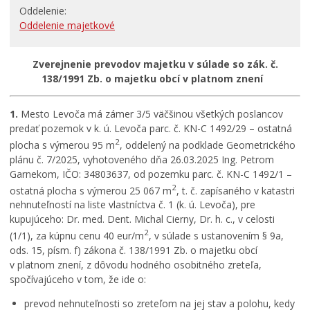
Oddelenie
RODINA, ŽIVOT, BÝVANIE
Oddelenie majetkové
Školstvo
Zverejnenie prevodov majetku v súlade so zák. č.
STAVBY, PRENÁJMY A POZEMKY
138/1991 Zb. o majetku obcí v platnom znení
Zamestnanie v samospráve
Životné prostredie a odpady
1.
Mesto Levoča má zámer 3/5 väčšinou všetkých poslancov
predať pozemok v k. ú. Levoča parc. č. KN-C 1492/29 – ostatná
2
plocha s výmerou 95 m
, oddelený na podklade Geometrického
plánu č. 7/2025, vyhotoveného dňa 26.03.2025 Ing. Petrom
Garnekom, IČO: 34803637, od pozemku parc. č. KN-C 1492/1 –
2
ostatná plocha s výmerou 25 067 m
, t. č. zapísaného v katastri
nehnuteľností na liste vlastníctva č. 1 (k. ú. Levoča), pre
kupujúceho: Dr. med. Dent. Michal Cierny, Dr. h. c., v celosti
2
(1/1), za kúpnu cenu 40 eur/m
, v súlade s ustanovením § 9a,
ods. 15, písm. f) zákona č. 138/1991 Zb. o majetku obcí
v platnom znení, z dôvodu hodného osobitného zreteľa,
spočívajúceho v tom, že ide o:
prevod nehnuteľnosti so zreteľom na jej stav a polohu, kedy