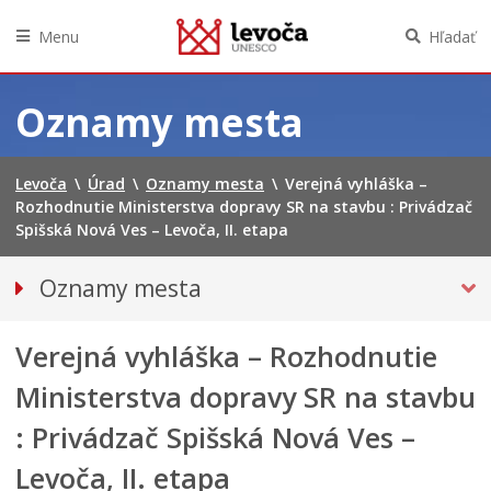
Menu
Hľadať
Preskočiť
na
Oznamy mesta
obsah
Levoča
\
Úrad
\
Oznamy mesta
\
Verejná vyhláška –
Rozhodnutie Ministerstva dopravy SR na stavbu : Privádzač
Spišská Nová Ves – Levoča, II. etapa
Oznamy mesta
VŠETKY OZNAMY MESTA
Verejná vyhláška – Rozhodnutie
Bezpečnosť
DOPRAVA, ÚDRŽBA KOMUNIKÁCIÍ
Ministerstva dopravy SR na stavbu
Financie
: Privádzač Spišská Nová Ves –
Kultúra, šport a propagácia
Levoča, II. etapa
PRIMÁTOR INFORMUJE