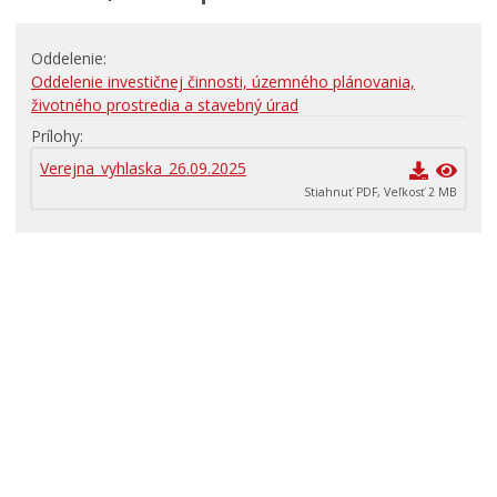
RODINA, ŽIVOT, BÝVANIE
Oddelenie
Školstvo
Oddelenie investičnej činnosti, územného plánovania,
STAVBY, PRENÁJMY A POZEMKY
životného prostredia a stavebný úrad
Prílohy
Zamestnanie v samospráve
Verejna_vyhlaska_26.09.2025
Životné prostredie a odpady
Stiahnuť PDF, Veľkosť 2 MB