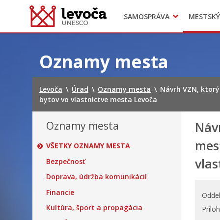
SAMOSPRÁVA
MESTSKÝ
Dokumenty mesta
Projekty
Doprava
Preskočiť
na
Oznamy mesta
obsah
Levoča
\
Úrad
\
Oznamy mesta
\
Návrh VZN, ktorý
bytov vo vlastníctve mesta Levoča
Oznamy mesta
Náv
mest
VŠETKY OZNAMY MESTA
vlas
Bezpečnosť
Doprava, údržba komunikácií
Financie
Oddel
Kultúra, šport a propagácia
Prílo