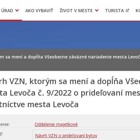
 ÚRAD
AKO VYBAVIŤ
ŽIVOT V MESTE
TURISTA
K
Transparentné mesto
Voľba hlavného kontrolóra mesta Levoča
LIMKA
m sa mení a dopĺňa Všeobecne záväzné nariadenie mesta Levoča
rh VZN, ktorým sa mení a dopĺňa Vše
a Levoča č. 9/2022 o prideľovaní me
tníctve mesta Levoča
enie
Oddelenie majetkové
hy
Návrh VZN o prideľovaní bytov