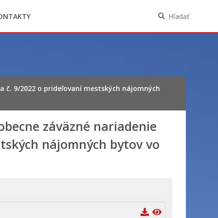
Oznámenia funkcií, zamestnaní, činností a
majetkových pomerov verejného funkcionára
ONTAKTY
Hľadať
 č. 9/2022 o prideľovaní mestských nájomných
obecne záväzné nariadenie
stských nájomných bytov vo