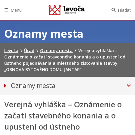
Menu
Hľadať
Preskočiť
na
Oznamy mesta
obsah
Levoča
\
Úrad
\
Oznamy mesta
\
Verejná vyhláška –
Oznámenie o začatí stavebného konania a o upustení od
ústneho pojednávania a miestneho zisťovania stavby
„OBNOVA BYTOVÉHO DOMU JANTÁR“
Oznamy mesta
VŠETKY OZNAMY MESTA
Verejná vyhláška – Oznámenie o
Bezpečnosť
Doprava, údržba komunikácií
začatí stavebného konania a o
Financie
upustení od ústneho
Kultúra, šport a propagácia