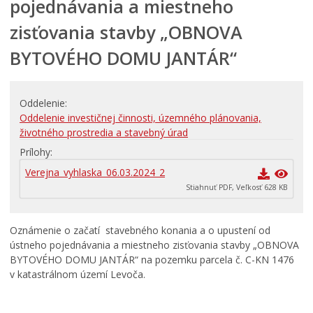
pojednávania a miestneho
PRIMÁTOR INFORMUJE
zisťovania stavby „OBNOVA
RODINA, ŽIVOT, BÝVANIE
BYTOVÉHO DOMU JANTÁR“
Školstvo
STAVBY, PRENÁJMY A POZEMKY
Zamestnanie v samospráve
Oddelenie
Oddelenie investičnej činnosti, územného plánovania,
Životné prostredie a odpady
životného prostredia a stavebný úrad
Prílohy
Verejna_vyhlaska_06.03.2024_2
Stiahnuť PDF, Veľkosť 628 KB
Oznámenie o začatí stavebného konania a o upustení od
ústneho pojednávania a miestneho zisťovania stavby „OBNOVA
BYTOVÉHO DOMU JANTÁR“ na pozemku parcela č. C-KN 1476
v katastrálnom území Levoča.