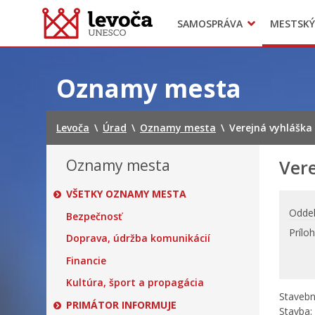
SAMOSPRÁVA
MESTSKÝ
Dokumenty mesta
Projekty
Doprava
Preskočiť
na
Oznamy mesta
obsah
Levoča
\
Úrad
\
Oznamy mesta
\
Verejná vyhláška
Oznamy mesta
Vere
VŠETKY OZNAMY MESTA
Oddel
Bezpečnosť
Prílo
Doprava, údržba komunikácií
Financie
Kultúra, šport a propagácia
Stavebn
PRIMÁTOR INFORMUJE
Stavba: