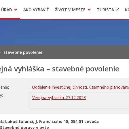
 ÚRAD
AKO VYBAVIŤ
ŽIVOT V MESTE
TURISTA
K
Transparentné mesto
Voľba hlavného kontrolóra mesta Levoča
LIMKA
 – stavebné povolenie
jná vyhláška – stavebné povolenie
enie
Oddelenie investičnej činnosti, územného plánovani
hy
Verejna_vyhlaska_27.12.2023
ík:
Lukáš Salanci, J. Francisciho 15, 054 01 Levoča
Stavebné úpravy v byte