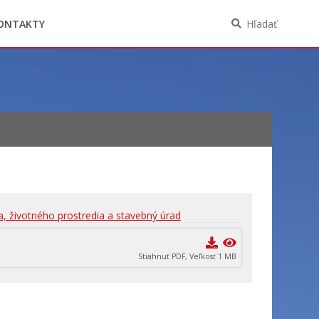
Oznámenia funkcií, zamestnaní, činností a
majetkových pomerov verejného funkcionára
ONTAKTY
Hľadať
a, životného prostredia a stavebný úrad
Stiahnuť PDF, Veľkosť 1 MB