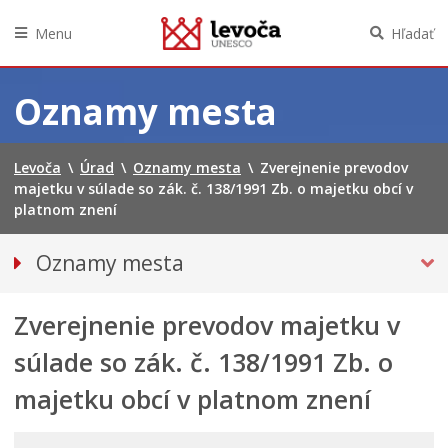
Menu
Hľadať
Preskočiť
na
Oznamy mesta
obsah
Levoča
\
Úrad
\
Oznamy mesta
\
Zverejnenie prevodov
majetku v súlade so zák. č. 138/1991 Zb. o majetku obcí v
platnom znení
Oznamy mesta
VŠETKY OZNAMY MESTA
Zverejnenie prevodov majetku v
Bezpečnosť
Doprava, údržba komunikácií
súlade so zák. č. 138/1991 Zb. o
Financie
majetku obcí v platnom znení
Kultúra, šport a propagácia
PRIMÁTOR INFORMUJE