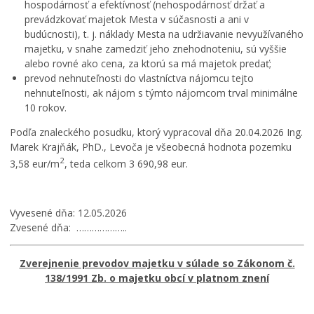
hospodárnosť a efektívnosť (nehospodárnosť držať a
prevádzkovať majetok Mesta v súčasnosti a ani v
budúcnosti), t. j. náklady Mesta na udržiavanie nevyužívaného
majetku, v snahe zamedziť jeho znehodnoteniu, sú vyššie
alebo rovné ako cena, za ktorú sa má majetok predať;
prevod nehnuteľnosti do vlastníctva nájomcu tejto
nehnuteľnosti, ak nájom s týmto nájomcom trval minimálne
10 rokov.
Podľa znaleckého posudku, ktorý vypracoval dňa 20.04.2026 Ing.
Marek Krajňák, PhD., Levoča je všeobecná hodnota pozemku
2
3,58 eur/m
, teda celkom 3 690,98 eur.
Vyvesené dňa: 12.05.2026
Zvesené dňa: ………………..
Zverejnenie prevodov majetku v súlade so Zákonom č.
138/1991 Zb. o majetku obcí v platnom znení