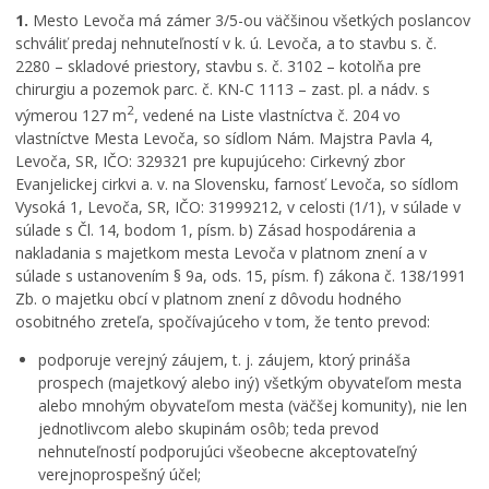
1.
Mesto Levoča má zámer 3/5-ou väčšinou všetkých poslancov
schváliť predaj nehnuteľností v k. ú. Levoča, a to stavbu s. č.
2280 – skladové priestory, stavbu s. č. 3102 – kotolňa pre
chirurgiu a pozemok parc. č. KN-C 1113 – zast. pl. a nádv. s
2
výmerou 127 m
, vedené na Liste vlastníctva č. 204 vo
vlastníctve Mesta Levoča, so sídlom Nám. Majstra Pavla 4,
Levoča, SR, IČO: 329321 pre kupujúceho: Cirkevný zbor
Evanjelickej cirkvi a. v. na Slovensku, farnosť Levoča, so sídlom
Vysoká 1, Levoča, SR, IČO: 31999212, v celosti (1/1), v súlade v
súlade s Čl. 14, bodom 1, písm. b) Zásad hospodárenia a
nakladania s majetkom mesta Levoča v platnom znení a v
súlade s ustanovením § 9a, ods. 15, písm. f) zákona č. 138/1991
Zb. o majetku obcí v platnom znení z dôvodu hodného
osobitného zreteľa, spočívajúceho v tom, že tento prevod:
podporuje verejný záujem, t. j. záujem, ktorý prináša
prospech (majetkový alebo iný) všetkým obyvateľom mesta
alebo mnohým obyvateľom mesta (väčšej komunity), nie len
jednotlivcom alebo skupinám osôb; teda prevod
nehnuteľností podporujúci všeobecne akceptovateľný
verejnoprospešný účel;