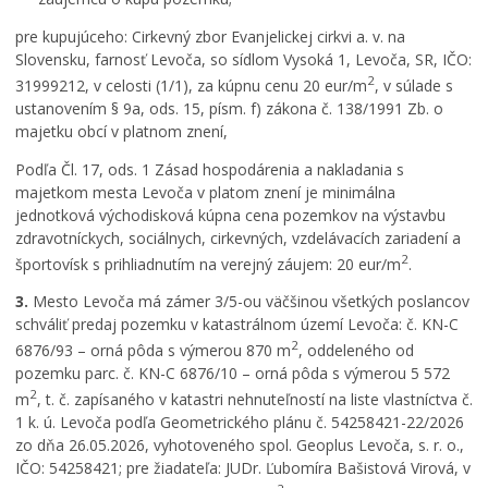
pre kupujúceho: Cirkevný zbor Evanjelickej cirkvi a. v. na
Slovensku, farnosť Levoča, so sídlom Vysoká 1, Levoča, SR, IČO:
2
31999212, v celosti (1/1), za kúpnu cenu 20 eur/m
, v súlade s
ustanovením § 9a, ods. 15, písm. f) zákona č. 138/1991 Zb. o
majetku obcí v platnom znení,
Podľa Čl. 17, ods. 1 Zásad hospodárenia a nakladania s
majetkom mesta Levoča v platom znení je minimálna
jednotková východisková kúpna cena pozemkov na výstavbu
zdravotníckych, sociálnych, cirkevných, vzdelávacích zariadení a
2
športovísk s prihliadnutím na verejný záujem: 20 eur/m
.
3.
Mesto Levoča má zámer 3/5-ou väčšinou všetkých poslancov
schváliť predaj pozemku v katastrálnom území Levoča: č. KN-C
2
6876/93 – orná pôda s výmerou 870 m
, oddeleného od
pozemku parc. č. KN-C 6876/10 – orná pôda s výmerou 5 572
2
m
, t. č. zapísaného v katastri nehnuteľností na liste vlastníctva č.
1 k. ú. Levoča podľa Geometrického plánu č. 54258421-22/2026
zo dňa 26.05.2026, vyhotoveného spol. Geoplus Levoča, s. r. o.,
IČO: 54258421; pre žiadateľa: JUDr. Ľubomíra Bašistová Virová, v