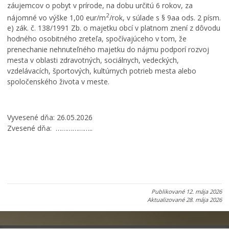
záujemcov o pobyt v prírode, na dobu určitú 6 rokov, za
2
nájomné vo výške 1,00 eur/m
/rok, v súlade s § 9aa ods. 2 písm.
e) zák. č. 138/1991 Zb. o majetku obcí v platnom znení z dôvodu
hodného osobitného zreteľa, spočívajúceho v tom, že
prenechanie nehnuteľného majetku do nájmu podporí rozvoj
mesta v oblasti zdravotných, sociálnych, vedeckých,
vzdelávacích, športových, kultúrnych potrieb mesta alebo
spoločenského života v meste.
Vyvesené dňa: 26.05.2026
Zvesené dňa: ………………..
Publikované
12. mája 2026
Aktualizované
28. mája 2026