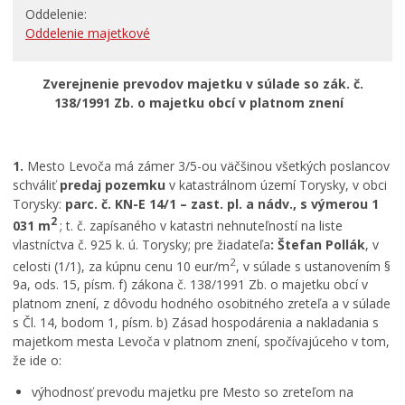
Oddelenie
RODINA, ŽIVOT, BÝVANIE
Oddelenie majetkové
Školstvo
Zverejnenie prevodov majetku v súlade so zák. č.
STAVBY, PRENÁJMY A POZEMKY
138/1991 Zb. o majetku obcí v platnom znení
Zamestnanie v samospráve
Životné prostredie a odpady
1.
Mesto Levoča má zámer 3/5-ou väčšinou všetkých poslancov
schváliť
predaj pozemku
v katastrálnom území Torysky, v obci
Torysky:
parc. č. KN-E 14/1 – zast. pl. a nádv., s výmerou 1
2
031 m
; t. č. zapísaného v katastri nehnuteľností na liste
vlastníctva č. 925 k. ú. Torysky; pre žiadateľa
: Štefan Pollák
, v
2
celosti (1/1), za kúpnu cenu 10 eur/m
, v súlade s ustanovením §
9a, ods. 15, písm. f) zákona č. 138/1991 Zb. o majetku obcí v
platnom znení, z dôvodu hodného osobitného zreteľa a v súlade
s Čl. 14, bodom 1, písm. b) Zásad hospodárenia a nakladania s
majetkom mesta Levoča v platnom znení, spočívajúceho v tom,
že ide o:
výhodnosť prevodu majetku pre Mesto so zreteľom na