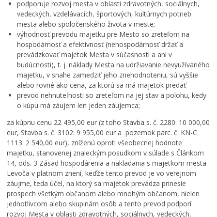
podporuje rozvoj mesta v oblasti zdravotných, sociálnych,
vedeckých, vzdelávacích, športových, kultúrnych potrieb
mesta alebo spoločenského života v meste;
výhodnosť prevodu majetku pre Mesto so zreteľom na
hospodárnosť a efektívnosť (nehospodárnosť držať a
prevádzkovať majetok Mesta v súčasnosti a ani v
budúcnosti), t. j. náklady Mesta na udržiavanie nevyužívaného
majetku, v snahe zamedziť jeho znehodnoteniu, sú vyššie
alebo rovné ako cena, za ktorú sa má majetok predať
prevod nehnuteľnosti so zreteľom na jej stav a polohu, kedy
o kúpu má záujem len jeden záujemca;
za kúpnu cenu 22 495,00 eur (z toho Stavba s. č. 2280: 10 000,00
eur, Stavba s. č. 3102: 9 955,00 eur a pozemok parc. č. KN-C
1113: 2 540,00 eur), zníženú oproti všeobecnej hodnote
majetku, stanovenej znaleckým posudkom v súlade s Článkom
14, ods. 3 Zásad hospodárenia a nakladania s majetkom mesta
Levoča v platnom znení, keďže tento prevod je vo verejnom
záujme, teda účel, na ktorý sa majetok prevádza prinesie
prospech všetkým občanom alebo mnohým občanom, nielen
jednotlivcom alebo skupinám osôb a tento prevod podporí
rozvoj Mesta v oblasti zdravotných, sociálnych, vedeckých,