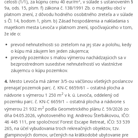
2
celosti (1/1), za kúpnu cenu 40 eur/m
, v súlade s ustanovením §
9a, ods. 15, písm. f) zákona č. 138/1991 Zb. o majetku obcí v
platnom znení, z dôvodu hodného osobitného zreteľa a v súlade
s Čl. 14, bodom 1, písm. b) Zásad hospodárenia a nakladania s
majetkom mesta Levoča v platnom znení, spočívajúceho v tom,
že ide o:
prevod nehnuteľnosti so zreteľom na jej stav a polohu, kedy
o kúpu má záujem len jeden záujemca;
prevody pozemkov s malou výmerou nachádzajúcich sa v
bezprostrednom susedstve nehnuteľností vo vlastníctve
záujemcu o kúpu pozemkov.
4.
Mesto Levoča má zámer 3/5-ou väčšinou všetkých poslancov
prenajať pozemok parc. č. KN-C 6659/61 – ostatná plocha a
2
nádvorie s výmerou 1 250 m
v k. ú. Levoča, oddelený od
pozemku parc. č. KN-C 6659/1 – ostatná plocha a nádvorie s
2
výmerou 21 932 m
podľa Geometrického plánu č. 59/2026 zo
dňa 04.05.2026, vyhotoveného Ing. Andreou Šterbákovou, IČO:
46 445 111, pre spoločnosť Forest Escape Retreat, IČO: 53 539
265, na účel vybudovania troch rekreačných objektov, tzv.
glampinových domov, určených na krátkodobé ubytovanie pre