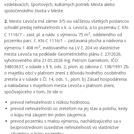
vzdelávacích, športových, kultúrnych potrieb Mesta alebo
spoločenského života v Meste.
2.
Mesto Levoča má zámer 3/5-ou väčšinou všetkých poslancov
schváliť predaj nehnuteľnosti v k. ú. Levoča, a to pozemku č. KN-
2
C 1116/7 – zast. pl. a nádv. s výmerou 75 m
, oddeleného od
pozemku parc. č. KN-C 1116/1 – zastavaná plocha a nádvoria s
2
výmerou 1 408 m
, evidovaného na LV č. 204 vo vlastníctve
mesta Levoča na podklade Geometrického plánu č. 27/2026,
vyhotoveného dňa 21.05.2026 Ing. Petrom Garnekom, IČO:
34803637, v súlade s § 9, ods. 2, písm. a) zákona č. 138/1991 Zb.
o majetku obcí v platnom znení z dôvodu hodného osobitného
zreteľa a v súlade s Čl. 14, ods. 1., písm. b) Zásad hospodárenia
a nakladania s majetkom mesta Levoča v platnom znení,
spočívajúceho v tom, že ide o:
prevod nehnuteľnosti s nízkou hodnotou;
prevod nehnuteľnosti so zreteľom na jej stav a polohu, kedy
o kúpu má záujem len jeden záujemca;
prevod pozemku s malou výmerou, nachádzajúceho sa v
bezprostrednom susedstve nehnuteľností vo vlastníctve
záujemcu o kúpu pozemku;