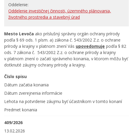
Oddelenie
RODINA, ŽIVOT, BÝVANIE
Oddelenie investičnej činnosti, územného plánovania,
životného prostredia a stavebný úrad
Školstvo
Stavby, prenájmy a pozemky
Mesto Levoča
ako príslušný správny orgán ochrany prírody
Zamestnanie v samospráve
podľa § 69 ods. 1 písm. a) zákona č. 543/2002 Z.z. o ochrane
prírody a krajiny v platnom znení Vás
upovedomuje
podľa § 82
ŽIVOTNÉ PROSTREDIE A ODPADY
ods. 7 zákona č. 543/2002 Z.z. o ochrane prírody a krajiny
v platnom znení o začatí správneho konania, v ktorom môžu byť
dotknuté záujmy ochrany prírody a krajiny.
Číslo spisu
Dátum začatia konania
Dátum zverejnenia informácie
Lehota na potvrdenie záujmu byť účastníkom v tomto konaní
Predmet konania
409/2026
13.02.2026