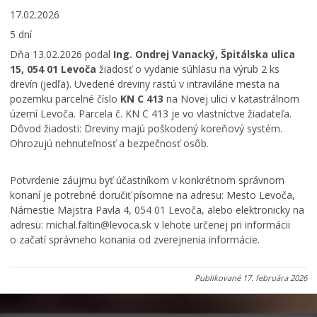
17.02.2026
5 dní
Dňa 13.02.2026 podal
Ing.
Ondrej Vanacký, Špitálska ulica
15
, 054 01 Levoča
žiadosť o vydanie súhlasu na výrub 2 ks
drevín (jedľa). Uvedené dreviny rastú v intraviláne mesta na
pozemku parcelné číslo
KN C 413
na Novej ulici v katastrálnom
území Levoča. Parcela č. KN C 413 je vo vlastníctve žiadateľa.
Dôvod žiadosti: Dreviny majú poškodený koreňový systém.
Ohrozujú nehnuteľnosť a bezpečnosť osôb.
Potvrdenie záujmu byť účastníkom v konkrétnom správnom
konaní je potrebné doručiť písomne na adresu: Mesto Levoča,
Námestie Majstra Pavla 4, 054 01 Levoča, alebo elektronicky na
adresu: michal.faltin@levoca.sk v lehote určenej pri informácii
o začatí správneho konania od zverejnenia informácie.
Publikované
17. februára 2026