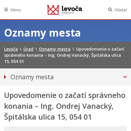
Menu
Hľadať
Preskočiť
na
Oznamy mesta
obsah
Levoča
\
Úrad
\
Oznamy mesta
\
Upovedomenie o začatí
správneho konania – Ing. Ondrej Vanacký, Špitálska ulica
15, 054 01
Oznamy mesta
VŠETKY OZNAMY MESTA
Upovedomenie o začatí správneho
Bezpečnosť
Doprava, údržba komunikácií
konania – Ing. Ondrej Vanacký,
Financie
Špitálska ulica 15, 054 01
Kultúra, šport a propagácia
PRIMÁTOR INFORMUJE