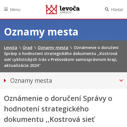
Menu
Hľadať
Preskočiť
na
Oznamy mesta
obsah
Levoča
\
Úrad
\
Oznamy mesta
\
Oznámenie o doručení
Správy o hodnotení strategického dokumentu ,,Kostrová
sieť cyklistických trás v Prešovskom samosprávnom kraji,
aktualizácia 2024″
Oznamy mesta
VŠETKY OZNAMY MESTA
Oznámenie o doručení Správy o
Bezpečnosť
Doprava, údržba komunikácií
hodnotení strategického
Financie
dokumentu ,,Kostrová sieť
Kultúra, šport a propagácia