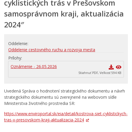
cyklistických trás v Prešovskom
PRIMÁTOR INFORMUJE
samosprávnom kraji, aktualizácia
RODINA, ŽIVOT, BÝVANIE
2024″
Školstvo
Stavby, prenájmy a pozemky
Zamestnanie v samospráve
Oddelenie
Oddelenie cestovného ruchu a rozvoja mesta
ŽIVOTNÉ PROSTREDIE A ODPADY
Prílohy
Oznámenie - 26.05.2026
Stiahnuť PDF, Veľkosť 594 KB
Uvedená Správa o hodnotení strategického dokumentu a návrh
strategického dokumentu sú zverejnené na webovom sídle
Ministerstva životného prostredia SR:
https://www.enviroportal.sk/eia/detail/kostrova-siet-cyklistickych-
tras-v-presovskom-kraji-aktualizacia-2024